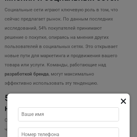
Социальные сети играют ключевую роль в том, что
сейчас предлагает рынок. По данным последних
исследований, 54% покупателей принимают
решение о покупке, опираясь на мнения других
пользователей в социальных сетях. Это открывает
новые пути для маркетинга и продвижения вашего
товара или услуги. Команды, работающие над
разработкой бренда
, могут максимально
эффективно использовать эту тенденцию.
5. Глобализация и доступ к
×
новым рынкам
Современные технологии сделали возможным то,
что теперь продавцы могут предлагать свои товары