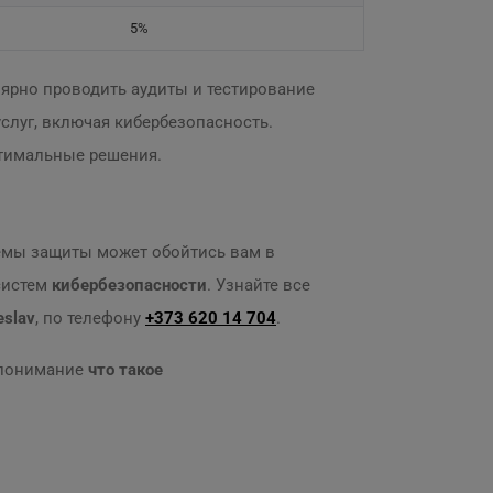
5%
лярно проводить аудиты и тестирование
услуг, включая кибербезопасность.
тимальные решения.
темы защиты может обойтись вам в
 систем
кибербезопасности
. Узнайте все
eslav
, по телефону
+373 620 14 704
.
е понимание
что такое