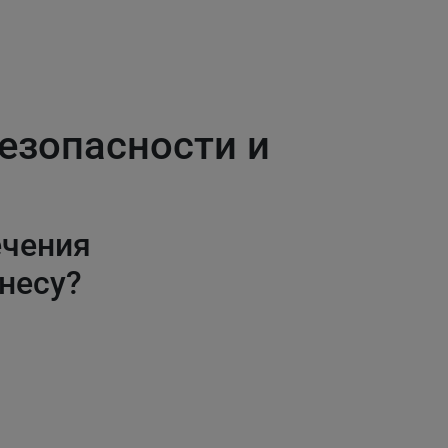
езопасности и
ечения
несу?