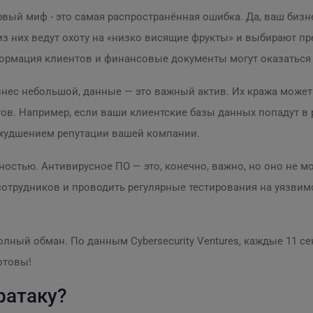
вый миф - это самая распространённая ошибка. Да, ваш бизн
з них ведут охоту на «низко висящие фрукты» и выбирают пр
ормация клиентов и финансовые документы могут оказаться
знес небольшой, данные — это важный актив. Их кража может
ов. Например, если ваши клиентские базы данных попадут в 
худшением репутации вашей компании.
остью. Антивирусное ПО — это, конечно, важно, но оно не м
отрудников и проводить регулярные тестирования на уязвимо
лный обман. По данным Cybersecurity Ventures, каждые 11 се
отовы!
ратаку?