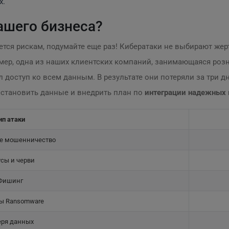
х.
ашего бизнеса?
ается рискам, подумайте еще раз! Кибератаки не выбирают же
мер, одна из наших клиентских компаний, занимающаяся розн
доступ ко всем данным. В результате они потеряли за три д
сстановить данные и внедрить план по
интеграции надежных 
ип атаки
е мошенничество
сы и черви
Фишинг
ы Ransomware
еря данных