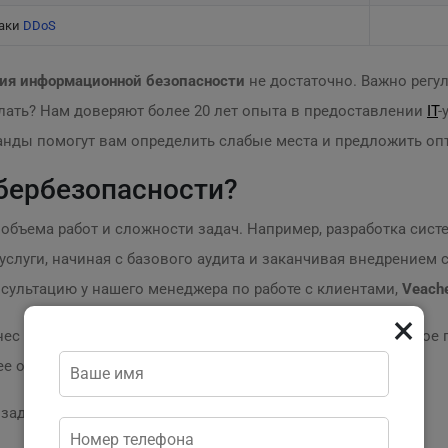
аки
DDoS
ния информационной безопасности
не достаточно. Важно регу
елать? Нам доверяют более 20 лет опыта в предоставлении
IT
-
ды помогут вам определить слабые места и предложить оп
ибербезопасности?
 объема работ и сложности задач. Например, разработка сис
 услуги, начиная с базового аудита и заканчивая внедрением
сультацию у нашего менеджера по работе с клиентами,
Veach
×
ес от киберугроз! Свяжитесь с нами, чтобы получить полно
ее обеспечения.
о задаваемые вопросы: