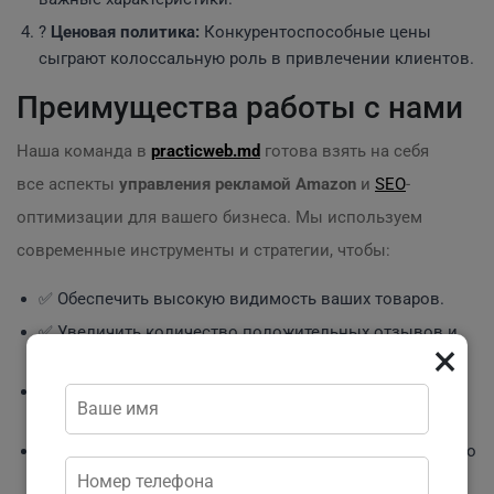
?
Ценовая политика:
Конкурентоспособные цены
сыграют колоссальную роль в привлечении клиентов.
Преимущества работы с нами
Наша команда в
practicweb.md
готова взять на себя
все аспекты
управления рекламой Amazon
и
SEO
-
оптимизации для вашего бизнеса. Мы используем
современные инструменты и стратегии, чтобы:
✅ Обеспечить высокую видимость ваших товаров.
✅ Увеличить количество положительных отзывов и
×
рейтингов.
✅ Оптимизировать ваш листинг под актуальные
запросы.
✅ Создать рекламные кампании, которые эффективно
увеличат ваши продажи.