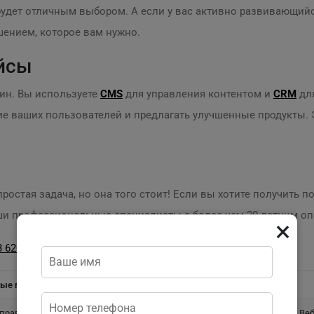
удет отличным выбором. А если у вас активно развивающийс
шением, которое вам нужно.
йсы
зин. Вы используете
CMS
для управления контентом и
CRM
для
е ваших пользователей и предлагать улучшенные продукты. 
простая задача, но она того стоит! Если вы хотите получить
ши профессиональные специалисты с более чем 20-летним оп
×
 620 14 704
или на сайте
practicweb.md
.
ные преимущества
управления контентом
Ве