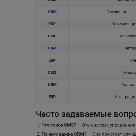
CRM
Улучшение вза
ERP
Оптимизация
CMS
Пользова
CRM
Автом
ERP
Сн
CMS
Много
CRM
Анализ 
ERP
Интеграция
Часто задаваемые вопр
Что такое CMS?
— Это система управления 
Почему важна
CRM
?
— Она помогает улучш