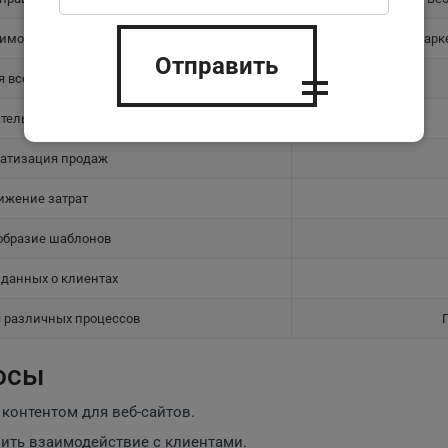
имодействия с клиентами
Марк
Отправить
 всех бизнес-процессов
тельский интерфейс
атизация продаж
ижение затрат
образие шаблонов
данных о клиентах
 различных процессов
осы
контентом для веб-сайтов.
ить взаимодействие с клиентами.