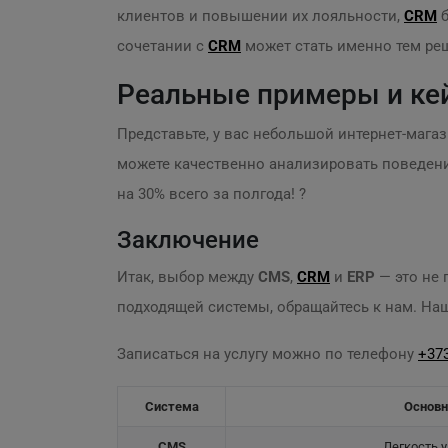
клиентов и повышении их лояльности,
CRM
б
сочетании с
CRM
может стать именно тем ре
Реальные примеры и ке
Представьте, у вас небольшой интернет-мага
можете качественно анализировать поведени
на 30% всего за полгода! ?
Заключение
Итак, выбор между
CMS
,
CRM
и
ERP
— это не 
подходящей системы, обращайтесь к нам. На
Записаться на услугу можно по телефону
+373
Система
Основ
CMS
Легкость 