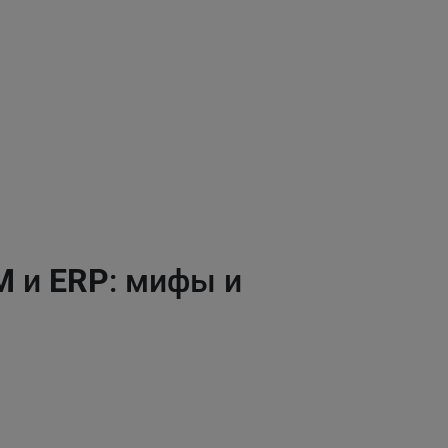
M
и
ERP
: мифы и