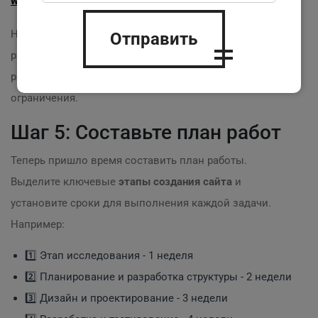
web
сайта
и их роль в этом процессе.
Например, дизайнер может предложить идею
Отправить
размещения ключевых элементов на странице, а
разработчик укажет на возможные технические
ограничения.
Шаг 5: Составьте план работ
Теперь пришло время составить план работы.
Выделите ключевые
этапы создания сайта
и
установите сроки для выполнения каждой задачи.
Например:
1️⃣ Этап исследования - 1 неделя
2️⃣ Планирование и разработка структуры - 2 недели
3️⃣ Дизайн и проектирование - 3 недели