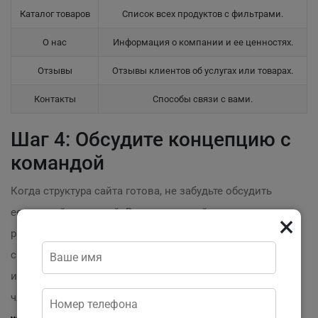
Каталог товаров
Список всех продуктов с фильтрами.
О нас
Информация о компании и ее ценностях.
Отзывы
Отзывы клиентов об услугах или товарах.
Контакты
Способы связи с вами.
Шаг 4: Обсудите концепцию с
командой
Когда структура сайта готова, не забудьте обсудить
ее с вашей командой. Включите дизайнеров,
×
разработчиков и маркетологов. Таким образом, вы
сможет исключить недопонимания и внести
изменения на раннем этапе. Важно, чтобы все
члены команды понимали, каковы
этапы создания