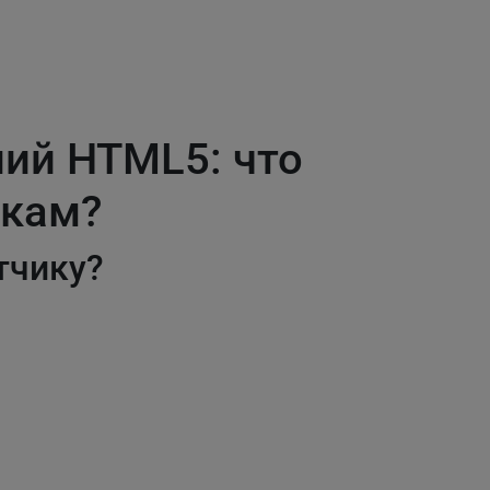
ий HTML5: что
икам?
отчику?