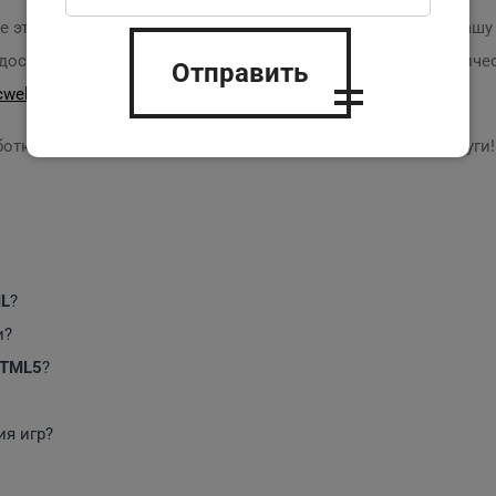
е эти преграды и приступить к разработке? Обратитесь в наш
оставляем весь спектр услуг, от создания
сайтов
до техниче
Отправить
icweb.md
.
ботки с нами! Мы обещаем качество и гарантию на все услуги!
L
?
и?
TML5
?
я игр?