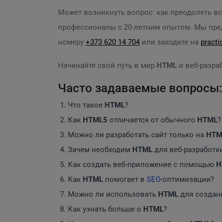
Может возникнуть вопрос: как преодолеть вс
профессионалы с 20-летним опытом. Мы пред
номеру
+373 620 14 704
или заходите на
pract
Начинайте свой путь в мир
HTML
и веб-разра
Часто задаваемые вопросы:
Что такое
HTML
?
Как
HTML5
отличается от обычного
HTML
?
Можно ли разработать сайт только на
HTM
Зачем необходим
HTML
для веб-разработк
Как создать веб-приложение с помощью
H
Как
HTML
помогает в
SEO
-оптимизации?
Можно ли использовать
HTML
для создани
Как узнать больше о
HTML
?