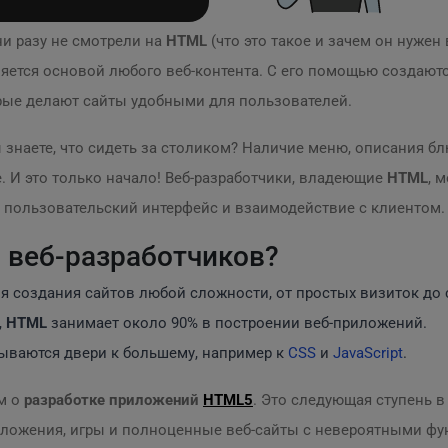
ни разу не смотрели на
HTML
(что это такое и зачем он нужен
ляется основой любого веб-контента. С его помощью создают
рые делают сайты удобными для пользователей.
ы знаете, что сидеть за столиком? Наличие меню, описания б
. И это только начало! Веб-разработчики, владеющие
HTML
, 
ь пользовательский интерфейс и взаимодействие с клиентом.
 веб-разработчиков?
я создания сайтов любой сложности, от простых визиток до
,
HTML
занимает около 90% в построении веб-приложений.
ываются двери к большему, например к
CSS
и
JavaScript
.
м о
разработке приложений
HTML5
. Это следующая ступень 
иложения, игры и полноценные веб-сайты с невероятными ф