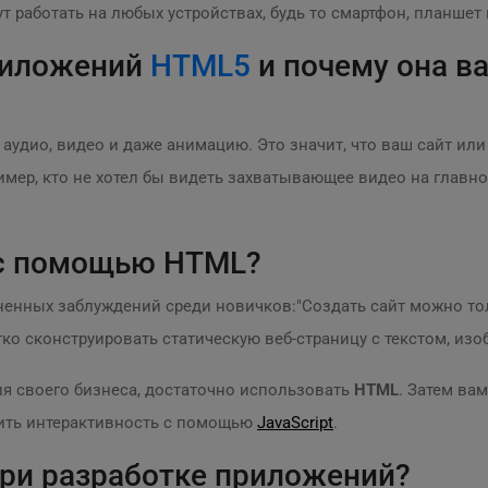
ут работать на любых устройствах, будь то смартфон, планшет
приложений
HTML5
и почему она в
аудио, видео и даже анимацию. Это значит, что ваш сайт ил
мер, кто не хотел бы видеть захватывающее видео на главно
 с помощью HTML?
раненных заблуждений среди новичков:"Создать сайт можно т
гко сконструировать статическую веб-страницу с текстом, и
ля своего бизнеса, достаточно использовать
HTML
. Затем ва
ить интерактивность с помощью
JavaScript
.
при разработке приложений?