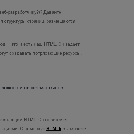
 веб-разработчику?)? Давайте
ся структуры страниц, размещаются
люд — это и есть наш
HTML
. Он задает
могут создавать потрясающие ресурсы,
 сложных интернет-магазинов.
в эволюции
HTML
. Он позволяет
ункциями. С помощью
HTML5
вы можете