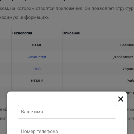
ом, на котором строятся приложения. Он позволяет структур
обходимую информацию.
Технология
Описание
HTML
Базовая
JavaScript
Добавляет
CSS
Управ
HTML5
Раб
HTML
Собирает 
×
е веб-приложений и расширений
HTML5
предоставляет возмож
спользованием простого
HTML
. Получается, что основа — это