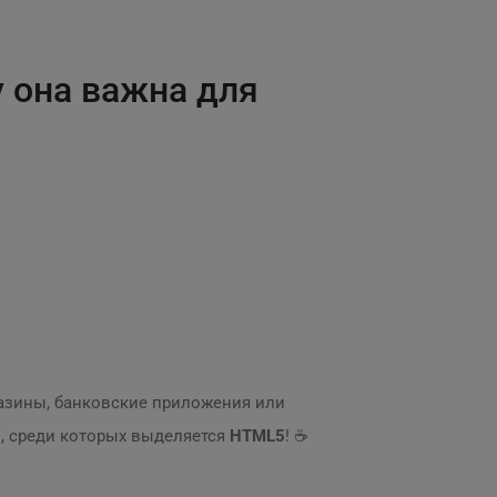
 она важна для
газины, банковские приложения или
й, среди которых выделяется
HTML5
! ☕️