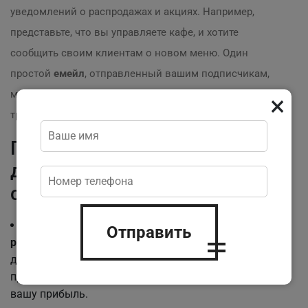
уведомлений о распродажах и акциях. Например,
представьте, что вы управляете кафе, и хотите
сообщить своим клиентам о новом меню. Один
простой
емейл
, отправленный вашим подписчикам,
может привести к значительному увеличению
×
трафика и продаж.
Почему email-рассылка
должна стать частью вашей
стратегии?
Рост прибыли
: С каждой"$1", вложенной в
email-
Отправить
рассылку
, вы можете ожидать возврат около"$42" —
довольно впечатляющие цифры! ? Это означает, что
правильная стратегия может существенно увеличить
вашу прибыль.