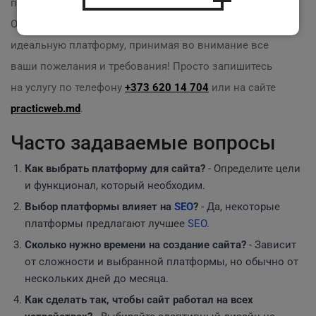
получите именно тот результат, который ожидаете.
Обращайтесь к нам, и мы поможем вам подобрать
идеальную платформу, принимая во внимание все
ваши пожелания и требования! Просто запишитесь
на услугу по телефону
+373 620 14 704
или на сайте
practicweb.md
.
Часто задаваемые вопросы
Как выбрать платформу для сайта?
- Определите цели
и функционал, который необходим.
Выбор платформы влияет на
SEO
?
- Да, некоторые
платформы предлагают лучшее
SEO
.
Сколько нужно времени на создание сайта?
- Зависит
от сложности и выбранной платформы, но обычно от
нескольких дней до месяца.
Как сделать так, чтобы сайт работал на всех