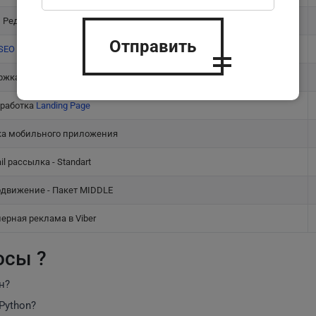
Редизайн сайта
Отправить
SEO
продвижение
жка сайта - Пакет Старт
работка
Landing Page
ка мобильного приложения
il рассылка - Standart
движение - Пакет MIDDLE
ерная реклама в Viber
осы ?
н?
Python?