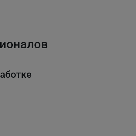
сионалов
работке