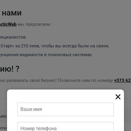
 нами
acticWeb
мы предлагаем:
пециалистов.
Старт» за 210 леев, чтобы вы всегда были на связи.
лучшения видимости в поисковых системах.
ию! ?
нно развивать свой бизнес! Позвоните нам по номеру
+373 62
×
Услуга
аботка сайта визитки
отка интернет-магазина