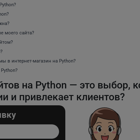
Python?
hon?
жна?
е моего сайта?
айтом?
b?
ы в интернет-магазин на Python?
 Python?
тов на Python — это выбор, 
ии и привлекает клиентов?
явку