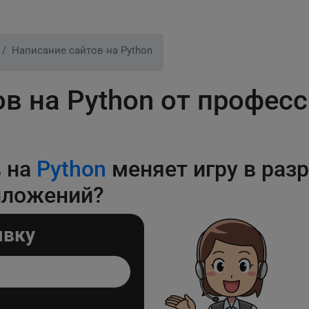
Написание сайтов на Python
ов на Python от профес
в на
Python
меняет игру в раз
иложений?
явку