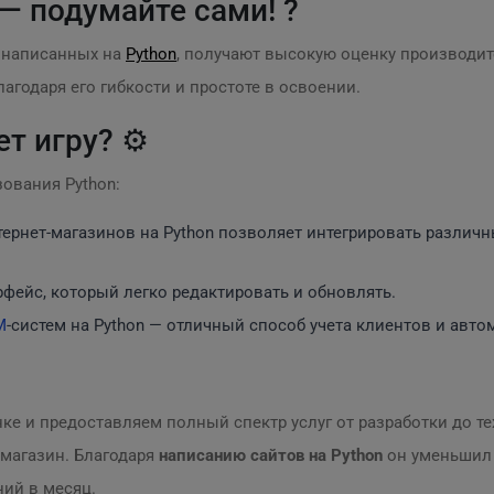
— подумайте сами! ?
 написанных на
Python
, получают высокую оценку производит
агодаря его гибкости и простоте в освоении.
т игру? ⚙️
ования Python:
нтернет-магазинов на Python позволяет интегрировать разли
рфейс, который легко редактировать и обновлять.
M
-систем на Python — отличный способ учета клиентов и авт
ынке и предоставляем полный спектр услуг от разработки до 
-магазин. Благодаря
написанию сайтов на Python
он уменьшил 
ий в месяц.