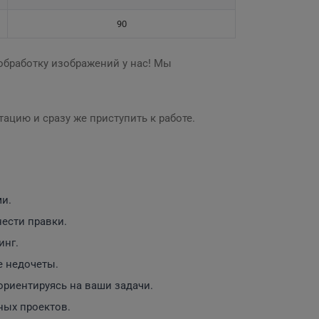
90
обработку изображений у нас! Мы
тацию и сразу же приступить к работе.
ми.
ести правки.
инг.
е недочеты.
риентируясь на ваши задачи.
ных проектов.