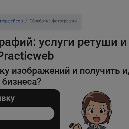
нтерфейсов
Обработка фотографий
рафий: услуги ретуши и
Practicweb
тку изображений и получить 
 бизнеса?
явку