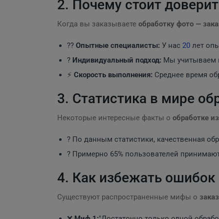
2. Почему стоит довери
Когда вы заказываете
обработку фото — зака
?‍?
Опытные специалисты:
У нас
20
лет опы
?
Индивидуальный подход:
Мы учитываем ва
⚡
Скорость выполнения:
Среднее время обр
3. Статистика в мире о
Некоторые интересные факты о
обработке и
? По данным статистики, качественная об
? Примерно 65% пользователей принимают 
4. Как избежать ошибок 
Существуют распространенные мифы о
зака
❌
Миф 1:
"Достаточно только одной обрабо