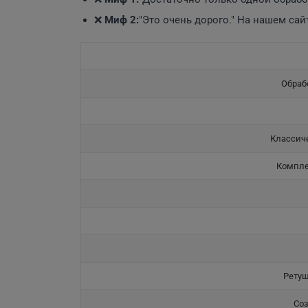
❌
Миф 2:
"Это очень дорого." На нашем сай
Обраб
Классич
Компле
Ретуш
Со