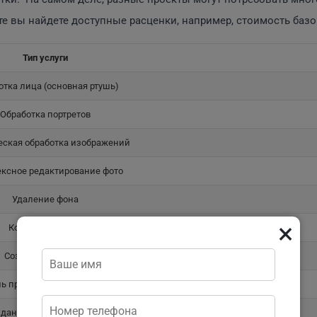
те вы найдете доступные расценки, например, стоимость базо
Тип услуги
отка лица (основная ртушь)
Обработка портретов
еская обработка изображений
ксное редактирование фото
Удаление фона
×
Коррекция цвета
Создание коллажа
ь предметной фотографии
здание
3D
визуализаций