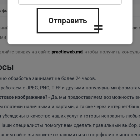
а фото для свадебных альбомов
Отправить
ний и хотите профессиональный результат,
закажите сейчас
и станете именно вы! ?
ляйте заявку на сайте
practicweb.md
, чтобы получить консуль
осы
чно обработка занимает не более 24 часов.
 работаем с JPEG, PNG, TIFF и другими популярными формата
отовое изображение?
- Да, мы предоставляем возможность вн
 платежи наличными и картами, а также через интернет-банк
ы убеждены в качестве наших услуг и готовы исправить любы
 Наши специалисты помогут вам сделать правильный выбор, о
 нашем сайте вы можете ознакомиться с портфолио выполнен