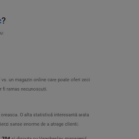
c
?
u:
 vs. un magazin online care poate oferi zeci
 ar fi ramas necunoscuti.
a creasca. O alta statistică interesantă arata
ierzi sanse enorme de a atrage clienti.
4 704
si discuta cu Veacheslav, managerul