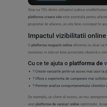
Stiai ca 75% dintre utilizatori judeca credibilitat
platforma creare site
este esentiala pentru afacere
proprietar de afacere, un site bine conceput te ajuta
Impactul vizibilitatii online
O
platforma magazin online
eficienta nu doar ca i
investesc in site-uri bine proiectate observă o cre
Cu ce te ajuta o
platforma de
v
? Creste vanzarile printr-un acces mai usor la 
?️ Ofera o experienta de cumparare mai sofistic
? Permite analiza comportamentului clientilor 
De exemplu, un client al nostru, un mic antrepren
unei
platforme de vanzari online
optimizate. Aceas