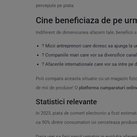
percepute pe piata.
Cine beneficiaza de pe ur
Indiferent de dimensiunea afacerii tale, beneficii 
? Micii antreprenori care doresc sa ajunga la u
? Companiile mari care vor sa diversifice canal
? Afacerile internationale care vor sa intre pe 
Poti compara aceasta situatie cu un magazin fizic
de mii de produse! O
platforma cumparaturi onlin
Statistici relevante
In 2023, piata de comert electronic a fost estimata 
ca 90% dintre consumatori isi cerceteaza produsele
Daca vrei sa faci pasul urmator in evolutia afacer