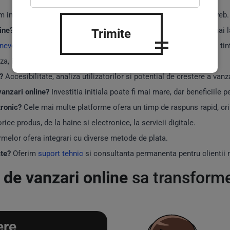
 informatic menit sa ajute la gestionarea si crearea unui site web.
ine?
Pentru a facilita procesul de vanzare si a atinge un public mai l
Trimite
nevoile specifice ale afacerii tale
, cum ar fi produsele si publicul tin
aza, incepand de la 300 EUR pentru cele mai simple site-uri.
?
Accesibilitate, analiza utilizatorilor si potential de crestere a vanza
vanzari online?
Investitia initiala poate fi mai mare, dar beneficiile 
tronic?
Cele mai multe platforme ofera un timp de raspuns rapid, cri
rice produs, de la haine si electronice, la servicii digitale.
rmelor ofera integrari cu diverse metode de plata.
ate?
Oferim
suport tehnic
si consultanta permanenta pentru clientii n
 de vanzari online
sa transform
ere