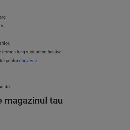
arg.
ta.
rilor.
pe termen lung sunt semnificative.
tic pentru
conversii
.
ostri.
e magazinul tau