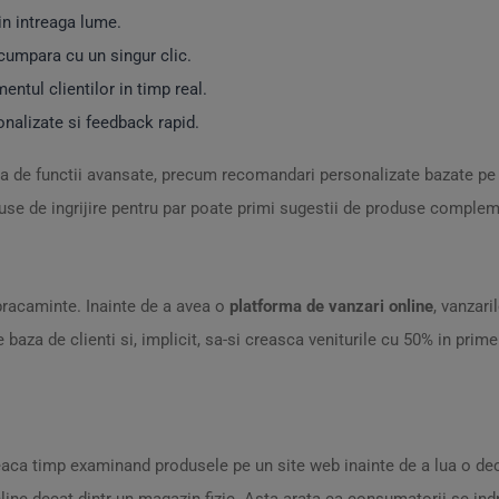
in intreaga lume.
 cumpara cu un singur clic.
ntul clientilor in timp real.
sonalizate si feedback rapid.
ea de functii avansate, precum recomandari personalizate bazate p
duse de ingrijire pentru par poate primi sugestii de produse complem
bracaminte. Inainte de a avea o
platforma de vanzari online
, vanzar
ze baza de clienti si, implicit, sa-si creasca veniturile cu 50% in prim
reaca timp examinand produsele pe un site web inainte de a lua o dec