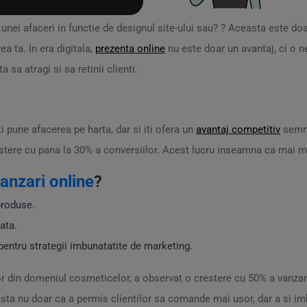
ea unei afaceri in functie de designul site-ului sau? ? Aceasta este d
a ta. In era digitala,
prezenta online
nu este doar un avantaj, ci o n
 sa atragi si sa retinii clienti.
ti pune afacerea pe harta, dar si iti ofera un
avantaj competitiv
semni
stere cu pana la 30% a conversiilor. Acest lucru inseamna ca mai mult
anzari online
?
produse.
ata.
pentru strategii imbunatatite de marketing.
or din domeniul cosmeticelor, a observat o crestere cu 50% a vanzar
ta nu doar ca a permis clientilor sa comande mai usor, dar a si imb