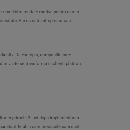
oar una dintre multele motive pentru care o
ecesitate. Fie ca esti antreprenor sau
ficativ. De exemplu, companiile care
e vizite se transforma in clienti platitori.
ilor in primele 3 luni dupa implementarea
unatatit felul in care produsele sale sunt