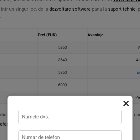
 intr-un singur loc, de la
dezvoltare software
pana la
suport tehnic
, 
?
Pret (EUR)
Avantaje
5850
V
3640
Ac
5850
Ex
6000
2210
Pe
×
ntia
a 20 de ani de experienta. Reprezentam un parteneriat stabil, car
afacerii
tale!