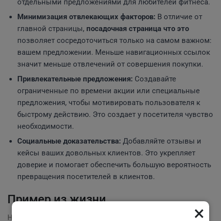
отдельными предложениями для любителей фитнеса.
Минимизация отвлекающих факторов:
В отличие от
главной страницы,
посадочная страница что это
позволяет сосредоточиться только на самом важном:
вашем предложении. Меньше навигационных ссылок
значит меньше отвлечений от совершения покупки.
Привлекательные предложения:
Создавайте
ограниченные по времени акции или специальные
предложения, чтобы мотивировать пользователя к
быстрому действию. Это создает у посетителя чувство
необходимости.
Социальные доказательства:
Добавляйте отзывы и
кейсы ваших довольных клиентов. Это укрепляет
доверие и помогает обеспечить большую вероятность
превращения посетителей в клиентов.
Пример из жизни
×
Недавно одна компания из сферы онлайн-торговли