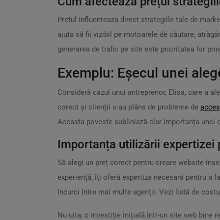
Cum afectează prețul strategii
Pretul influenteaza direct strategiile tale de mar
ajuta să fii vizibil pe motoarele de căutare, atrăgâ
generarea de trafic pe site este prioritatea lor prin
Exemplu: Eșecul unei aleg
Consideră cazul unui antreprenor, Elisa, care a a
corect și clienții s-au plâns de probleme de
accesi
Aceasta poveste subliniază clar importanța unei d
Importanța utilizării expertizei
Să alegi un preț corect pentru creare website îns
experiență, îți oferă expertiza necesară pentru a
încurci între mai multe agenții. Vezi listă de costu
Nu uita, o investiție inițială într-un site web bin