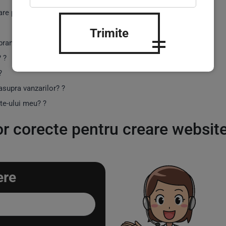
are pe un site? ?
Trimite
randului? ?️
 ?
?
asupra vanzarilor? ?
te-ului meu? ?
or corecte pentru creare website
ere