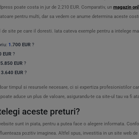
press poate costa in jur de 2.210 EUR. Comparativ, un
magazin onl
nzatoare pentru multi, dar sa vedem ce anume determina aceste costu
l de site pe care il doresti. Iata cateva exemple pentru a intelege ma
priu:
1
.700 EUR
?
0 EUR
?️
:
5.850 EUR
?
:
3.640 EUR
?
doar timpul si resursele necesare, ci si expertiza profesionistilor 
oate aduce un plus de valoare, asigurandu-te ca site-ul tau va fi atat
telegi aceste preturi?
website sunt in piata, pentru a putea face o alegere informata. Confo
fluenteaza pozitiv imaginea. Altfel spus, investitia in un site web de