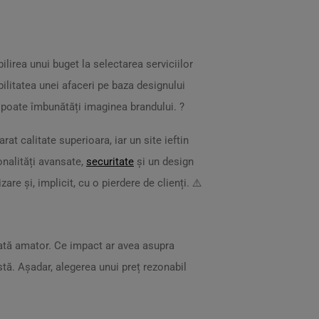
ilirea unui buget la selectarea serviciilor
bilitatea unei afaceri pe baza designului
i poate îmbunătăți imaginea brandului. ?
t calitate superioara, iar un site ieftin
ionalități avansate,
securitate
și un design
are și, implicit, cu o pierdere de clienți. ⚠️
arată amator. Ce impact ar avea asupra
stă. Așadar, alegerea unui preț rezonabil