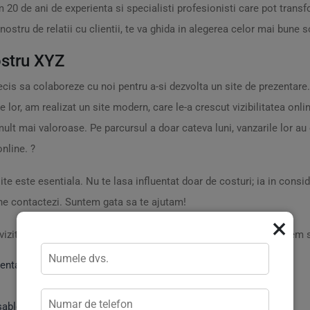
 20 de ani de experienta si specialisti profesionisti care pot transfo
ostru de relatii cu clientii, te va ghida in alegerea celor mai bune s
ostru XYZ
 sa colaboreze cu noi pentru a-si dezvolta un site de prezentare. In
or, am realizat un site modern, care le-a crescut vizibilitatea online
 mult mai valoroase. Pe parcursul a doar cateva luni, vanzarile lor 
nline. ?
ite este esentiala. Nu te lasa influentat doar de costuri; ia in consi
a ne contactezi. Suntem gata sa te ajutam!
×
 viziteaza
practicweb.md
">
practicweb.md
si descopera cum putem sa 
zentare? ?
sablon? ?