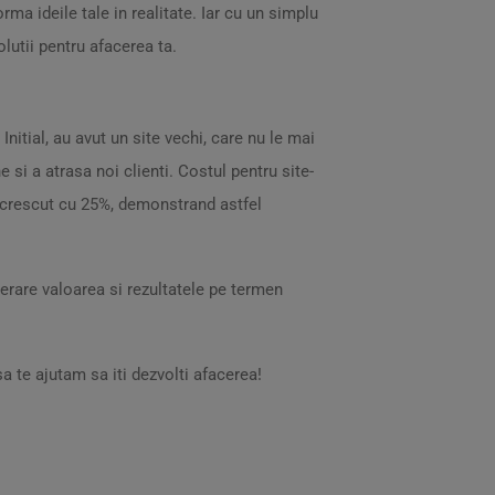
rma ideile tale in realitate. Iar cu un simplu
olutii pentru afacerea ta.
itial, au avut un site vechi, care nu le mai
 si a atrasa noi clienti. Costul pentru site-
au crescut cu 25%, demonstrand astfel
derare valoarea si rezultatele pe termen
te ajutam sa iti dezvolti afacerea!