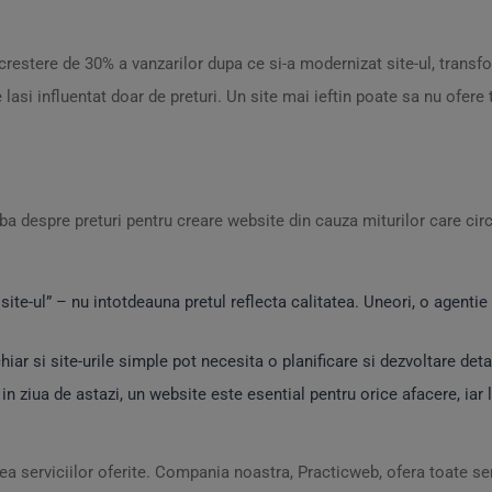
estere de 30% a vanzarilor dupa ce si-a modernizat site-ul, transf
 lasi influentat doar de preturi. Un site mai ieftin poate sa nu ofere
ba despre preturi pentru creare website din cauza miturilor care circ
site-ul” – nu intotdeauna pretul reflecta calitatea. Uneori, o agentie 
ar si site-urile simple pot necesita o planificare si dezvoltare detal
in ziua de astazi, un website este esential pentru orice afacere, iar l
atea serviciilor oferite. Compania noastra, Practicweb, ofera toate serv