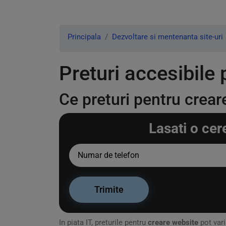
Principala
Dezvoltare si mentenanta site-uri
Preturi accesibile
Ce preturi pentru crear
Lasati o cer
In piata IT, preturile pentru
creare website
pot vari