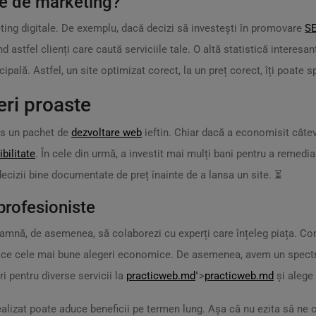
le de marketing?
keting digitale. De exemplu, dacă decizi să investești în promovare
S
nd astfel clienți care caută serviciile tale. O altă statistică intere
cipală. Astfel, un site optimizat corect, la un preț corect, îți poate s
eri proaste
les un pachet de
dezvoltare web
ieftin. Chiar dacă a economisit câtev
bilitate
. În cele din urmă, a investit mai mulți bani pentru a remedia 
ecizii bine documentate de preț înainte de a lansa un site. ⏳
 profesioniste
eamnă, de asemenea, să colaborezi cu experți care înțeleg piața. C
 face cele mai bune alegeri economice. De asemenea, avem un spectru
ri pentru diverse servicii la
practicweb.md
">
practicweb.md
și alege 
e realizat poate aduce beneficii pe termen lung. Așa că nu ezita să ne