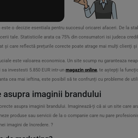
e
este o decizie esentiala pentru succesul oricarei afaceri. De la stab
cerii tale. Statisticile arata ca 75% din consumatori isi judeca credi
t și care reflectă prețurile corecte poate atrage mai mulți clienți ș
uciale este valoarea economica. Un site scump nu garanteaza neapara
i sa investesti 5.850 EUR intr-un
magazin online
, te aștepți la funcț
anta cea mai ieftina, este posibil să te confrunți cu probleme de utiliz
e asupra imaginii brandului
orecte asupra imaginii brandului. Imaginează-ți că ai un site care 
iționeze produse sau servicii de la o companie care nu pare profesioni
nei imagini de încredere. ?️