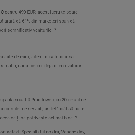
EO
pentru 499 EUR, acest lucru te poate
santă arată că 61% din marketeri spun că
pori semnificativ veniturile. ?
a sute de euro, site-ul nu a funcționat
situația, dar a pierdut deja clienți valoroși.
ompania noastră Practicweb, cu 20 de ani de
 complet de servicii, astfel încât să nu te
ceea ce ți se potrivește cel mai bine. ?
 contactezi. Specialistul nostru, Veacheslav,