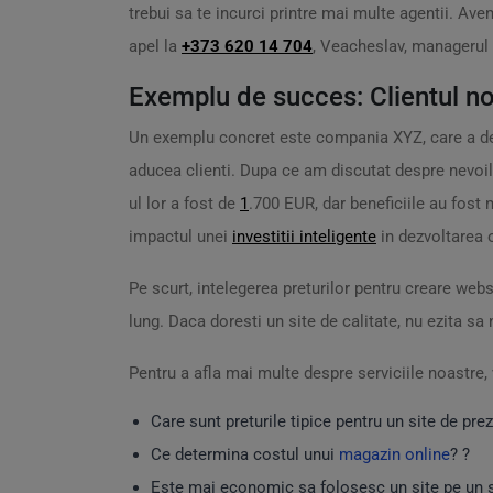
trebui sa te incurci printre mai multe agentii. Avem
apel la
+373 620 14 704
, Veacheslav, managerul n
Exemplu de succes: Clientul n
Un exemplu concret este compania XYZ, care a decis
aducea clienti. Dupa ce am discutat despre nevoile l
ul lor a fost de
1
.700 EUR, dar beneficiile au fost
impactul unei
investitii inteligente
in dezvoltarea o
Pe scurt, intelegerea preturilor pentru creare webs
lung. Daca doresti un site de calitate, nu ezita s
Pentru a afla mai multe despre serviciile noastre,
Care sunt preturile tipice pentru un site de pre
Ce determina costul unui
magazin online
? ?️
Este mai economic sa folosesc un site pe un 