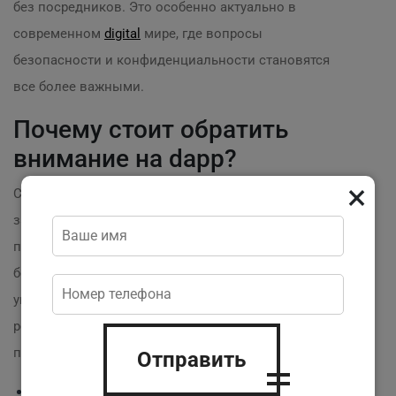
без посредников. Это особенно актуально в
современном
digital
мире, где вопросы
безопасности и конфиденциальности становятся
все более важными.
Почему стоит обратить
внимание на dapp?
×
Согласно недавнему исследованию, 70% клиентов
заявляют, что предпочли бы пользоваться
приложениями, которые гарантируют им
безопасность и предоставляют возможность
управлять своими данными.
Разработка dapp web3
решает эту проблему, обеспечивая защиту и
прозрачность.
Отправить
?️
Безопасность:
Шифрование данных и четкая