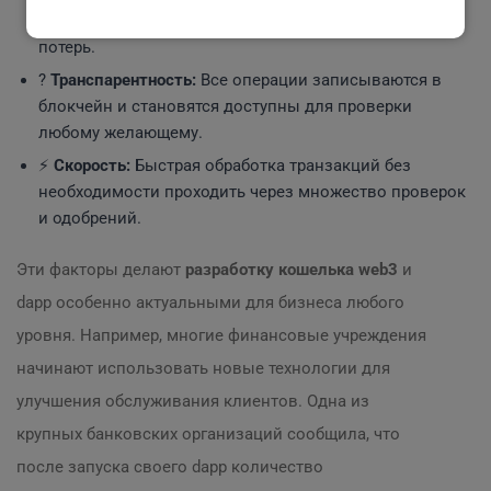
проверка транзакций, что исключает возможность
потерь.
?
Транспарентность:
Все операции записываются в
блокчейн и становятся доступны для проверки
любому желающему.
⚡
Скорость:
Быстрая обработка транзакций без
необходимости проходить через множество проверок
и одобрений.
Эти факторы делают
разработку кошелька web3
и
dapp особенно актуальными для бизнеса любого
уровня. Например, многие финансовые учреждения
начинают использовать новые технологии для
улучшения обслуживания клиентов. Одна из
крупных банковских организаций сообщила, что
после запуска своего dapp количество