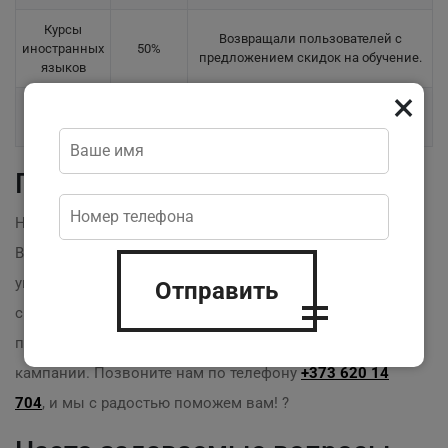
Курсы
Возвращали пользователей с
иностранных
50%
предложением скидок на обучение.
языков
×
Привлечение клиентов с рекламой
Кафе
30
%
новых блюд и акций.
Готовы начать?
Не упустите шанс выделиться на фоне конкурентов!
Внедрение
ремаркетинга
— это ваш первый шаг к
увеличению конверсии. Обратитесь к нашим
Отправить
специалистам по разработке стратегий, которые
помогут вам настроить эффективные рекламные
кампании. Позвоните нам по телефону
+373 620 14
704
, и мы с радостью поможем вам! ?