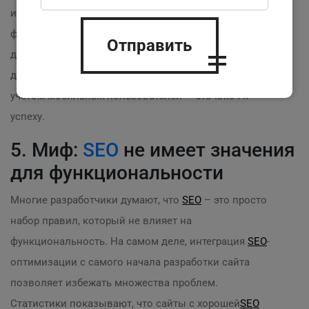
игнорировать эту статистику! Ваша
функциональность должна быть не только
Отправить
доступной на ПК, но и полностью адаптированной
для мобильных. Разработка
лендинг-пейджей
с
учетом мобильных пользователей — это ключ к
успеху.
5. Миф:
SEO
не имеет значения
для функциональности
Многие разработчики думают, что
SEO
– это просто
набор правил, который не влияет на
функциональность. На самом деле, интеграция
SEO
-
оптимизации с самого начала разработки сайта
позволяет избежать множества проблем.
Статистики показывают, что сайты с хорошей
SEO