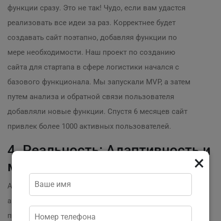
функции сразу. Это не так! Чудо, если вам удастся
реализовать все идеи за раз. Корректнее будет
создавать сайт поэтапно, добавляя функции по
мере необходимости. Наш проект по созданию
сайта для стартапа в сфере логистики начался с
базового функционала. Мы запускали MVP, а затем
путем анализа и обратной связи пользователя
добавляли новые функции. Спустя 6 месяцев сайт
привлек более 1000 активных пользователей.
4. Реальность: Адаптивность и
×
мобильная версия
Адаптивный дизайн — это не просто модная фраза,
а необходимость. Сегодня более 50% трафика
приходит с мобильных устройств. Вы не можете