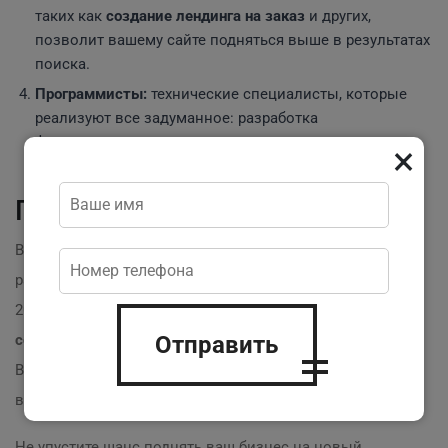
таких как
создание лендинга на заказ
и других,
позволит вашему сайте подняться выше в результатах
поиска.
Программисты:
технические специалисты, которые
реализуют все задуманное: разработка
функциональности и интеграция с системами
×
платежей и аналитики.
Почему стоит выбрать нас?
Вместе с
PracticWeb
, у вас есть возможность
работать с профессиональными специалистами с
20-летним опытом. Мы готовы обеспечить
Отправить
создание лендинга на заказ
с гарантией качества.
Вместо того, чтобы находить разных специалистов,
вы получите все услуги в одном месте! ?
Не упустите шанс поднять ваш бизнес на новый