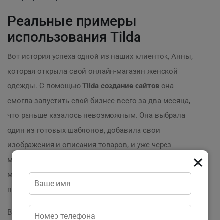
Реальные примеры
использования Tilda
Вот история успеха одной из наших клиенток, Анны,
которая открыла свой онлайн-магазин женской
одежды. С помощью
Tilda создание сайтов
она
смогла запустить свой бизнес всего за два месяца,
что раньше казалось невозможным. Она выбрала
один из готовых шаблонов, добавила свои
изображения и описания товаров, и уже через
×
месяц начала получать продажи. Сегодня ее
магазин — это популярный бренд, который
привлекает клиентов со всего мира!
Вместе с нами, команда
Practicweb
, вы сможете