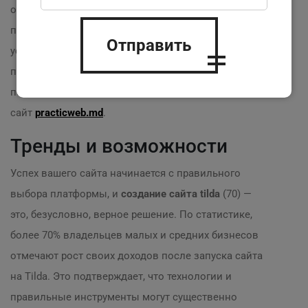
освоить все тонкости создания сайтов, используя
платформу Tilda! ? У нас есть 20 лет опыта в
IT
-
Отправить
услугах и команда профессионалов, готовых
помочь вам в любой ситуации. Просто позвоните
по телефону
+373 620 14 704
или загляните на наш
сайт
practicweb.md
.
Тренды и возможности
Успех вашего сайта начинается с правильного
выбора платформы, и
создание сайта tilda
(70) —
это, безусловно, верное решение. По статистике,
более 70% владельцев малых и средних бизнесов
отмечают рост своих доходов после запуска сайта
на Tilda. Это подтверждает, что технологии и
правильные инструменты могут существенно