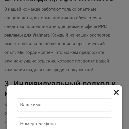
В нашей команде работают только опытные
специалисты, которые постоянно обучаются и
следят за последними тенденциями в сфере
PPC
рекламы для Walmart
. Каждый из наших экспертов
имеет профильное образование и практический
опыт. Мы гордимся тем, что можем предложить
вам наилучшие решения, которое позволят вашей
компании выделиться среди конкурентов!
3. Индивидуальный подход к
×
каждому клиенту
Каждый бизнес уникален, поэтому мы
разрабатываем кампании с учетом ваших
конкретных целей и потребностей. Мы проводим