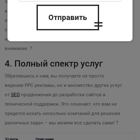
тщательный анализ рынка и вашей целевой
аудитории, чтобы ваша реклама была максимально
Отправить
эффективной. Например, если ваш клиентский
сегмент – молодежь, мы сосредоточимся на
нестандартных подходах, чтобы привлечь их
внимание. ?
4. Полный спектр услуг
Обратившись к нам, вы получаете не просто
ведение PPC рекламы, но и множество других услуг:
от
SEO
продвижения до разработки сайтов и
технической поддержки. Это означает, что вам не
придется искать несколько компаний для решения
различных задач – мы можем все сделать сами! ?
Услуги
Описание