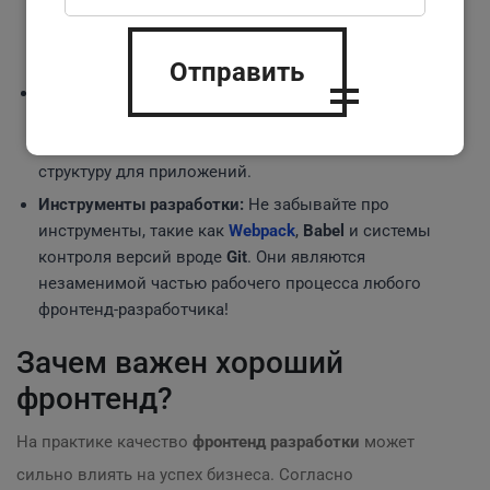
можно использовать JavaScript для создания
анимаций и обработки событий, таких как клики на
кнопки.
Отправить
Фреймворки и библиотеки:
Библиотеки, такие как
React
,
Vue.
js
или
Angular
, позволяют ускорять
разработку, предоставляя готовые компоненты и
структуру для приложений.
Инструменты разработки:
Не забывайте про
инструменты, такие как
Webpack
,
Babel
и системы
контроля версий вроде
Git
. Они являются
незаменимой частью рабочего процесса любого
фронтенд-разработчика!
Зачем важен хороший
фронтенд?
На практике качество
фронтенд разработки
может
сильно влиять на успех бизнеса. Согласно