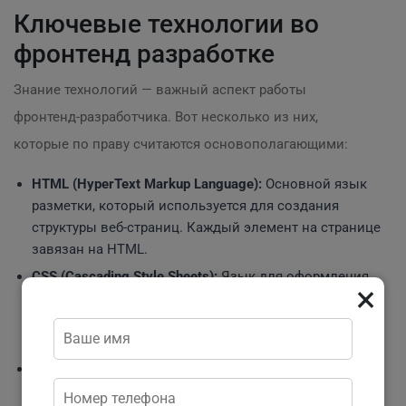
Ключевые технологии во
фронтенд разработке
Знание технологий — важный аспект работы
фронтенд-разработчика. Вот несколько из них,
которые по праву считаются основополагающими:
HTML (HyperText Markup Language):
Основной язык
разметки, который используется для создания
структуры веб-страниц. Каждый элемент на странице
завязан на HTML.
CSS (Cascading Style Sheets):
Язык для оформления
×
внешнего вида веб-страниц. CSS делает страницы
красивыми: задает цвета, шрифты и расположение
элементов на экране.
JavaScript
:
Язык программирования, который
добавляет интерактивность на страницы. Например,