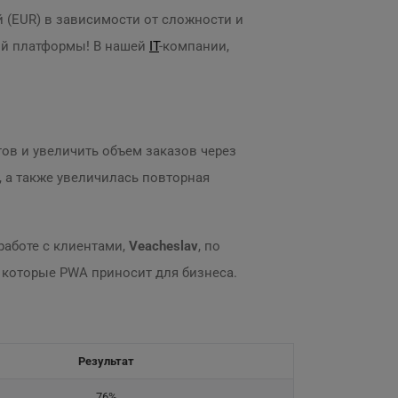
ей (EUR) в зависимости от сложности и
ой платформы! В нашей
IT
-компании,
.
ов и увеличить объем заказов через
 а также увеличилась повторная
аботе с клиентами,
Veacheslav
, по
, которые PWA приносит для бизнеса.
Результат
76%