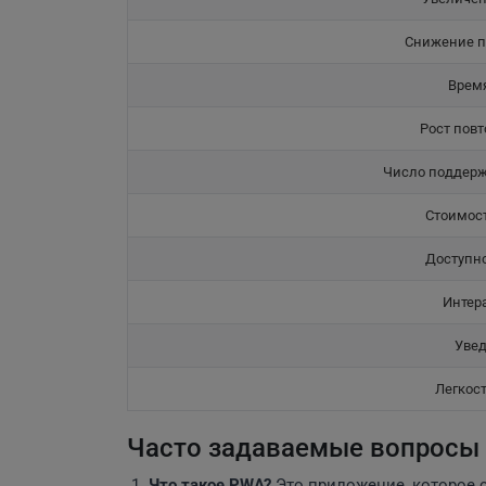
Снижение п
Время
Рост повт
Число поддерж
Стоимост
Доступн
Интер
Уве
Легкост
Часто задаваемые вопросы
Что такое PWA?
Это приложение, которое 