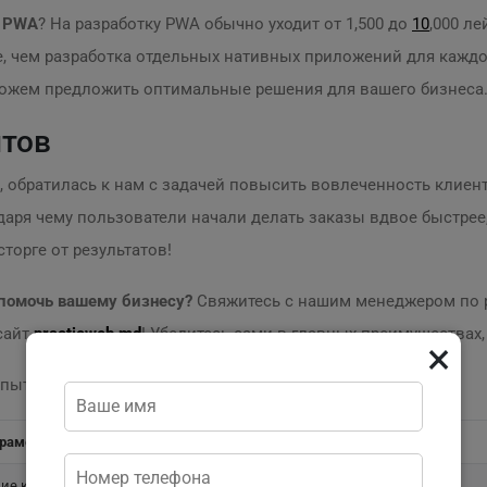
е PWA
? На разработку PWA обычно уходит от 1,500 до
10
,000 л
е, чем разработка отдельных нативных приложений для кажд
можем предложить оптимальные решения для вашего бизнеса
нтов
 обратилась к нам с задачей повысить вовлеченность клиент
аря чему пользователи начали делать заказы вдвое быстрее,
торге от результатов!
 помочь вашему бизнесу?
Свяжитесь с нашим менеджером по р
сайт
practicweb.md
! Убедитесь сами в главных преимуществах
×
пытом разработки, и вы не пожалеете!
раметр
ие конверсии