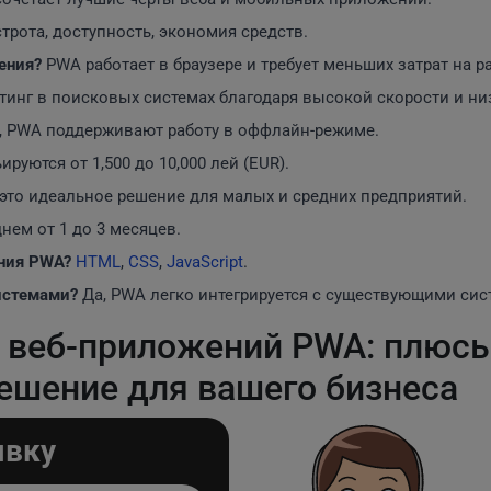
трота, доступность, экономия средств.
ения?
PWA работает в браузере и требует меньших затрат на р
инг в поисковых системах благодаря высокой скорости и ни
, PWA поддерживают работу в оффлайн-режиме.
руются от 1,500 до 10,000 лей (EUR).
 это идеальное решение для малых и средних предприятий.
нем от 1 до 3 месяцев.
ания PWA?
HTML
,
CSS
,
JavaScript
.
истемами?
Да, PWA легко интегрируется с существующими си
 веб-приложений PWA: плюсы
ешение для вашего бизнеса
явку