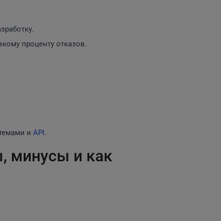
азработку.
зкому проценту отказов.
стемами и
API
.
, минусы и как