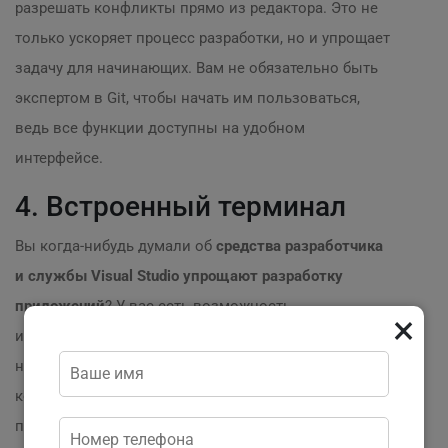
разрешать конфликты прямо из редактора. Это не
только ускоряет процесс разработки, но и упрощает
задачу для начинающих. Вам не обязательно быть
экспертом в Git, чтобы начать им пользоваться,
ведь все функции доступны на удобном
интерфейсе.
4. Встроенный терминал
Вы когда-нибудь думали об
средства разработчика
и службы Visual Studio упрощают разработку
приложений
? У вас есть возможность
×
использовать встроенный терминал, что устраняет
необходимость переключаться между редактором и
консолью. Это значительно ускоряет рабочий
процесс. ?