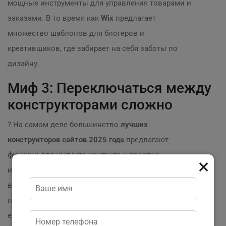
мощные инструменты для управления товарами и
заказами. В то время как
Wix
предлагает
множество шаблонов для блогеров и
креативщиков, где забирает на себя заботы по
дизайну.
Миф 3: Переключаться между
конструкторами сложно
? На самом деле большинство
лучших
конструкторов сайтов 2025 года
предлагают
функции для импорта контента и простую
×
интеграцию с другими сервисами. Это значит, что
вы можете без особых затрат переключаться между
платформами, если это потребуется в будущем. И
если ваш первоначальный выбор оказался