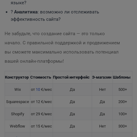
языке?
?
Аналитика
: возможно ли отслеживать
эффективность сайта?
Не забудьте, что создание сайта — это только
начало. С правильной поддержкой и продвижением
вы сможете максимально использовать потенциал
вашей онлайн-платформы!
Конструктор
Стоимость
Простой интерфейс
Э-магазин
Шаблоны
Wix
от
10
€/мес
Да
Нет
500+
Squarespace
от 12 €/мес
Да
Да
200+
Shopify
от 29 €/мес
Да
Да
100+
Webflow
от 15 €/мес
Да
Нет
300+