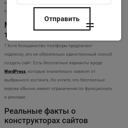
неудачным, вы можете легко перейти на более
подходящее решение без потери данных.
Отправить
Миф 4: Все конструкторы
требуют подписку
? Хотя большинство платформ предлагают
подписку, это не обязательно единственный способ
создать сайт. Есть бесплатные варианты вроде
WordPress
, которые значительно зависят от
выбранного хостинга. Но учтите, что бесплатные
версии обычно имеют ограничения по функционалу
и рекламе.
Реальные факты о
конструкторах сайтов