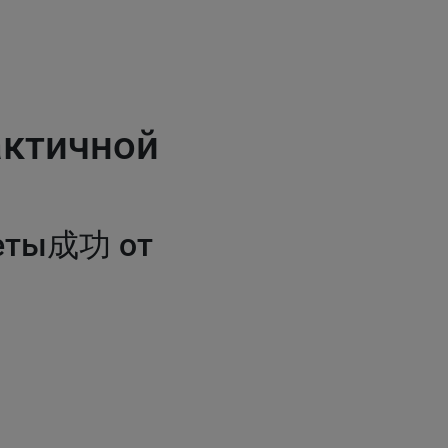
актичной
реты成功 от