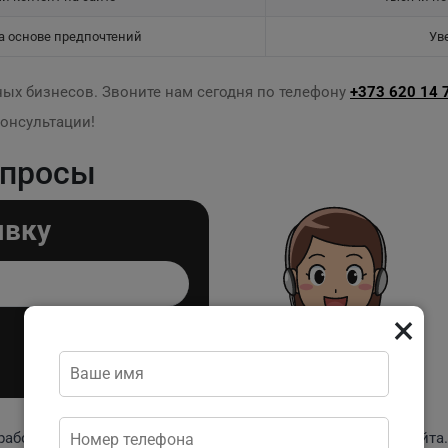
а основе предпочтений
Ув
ных бизнесов. Звоните нам сегодня по телефону
+373 620 14 
онсультации!
опросы
явку
×
работку, дизайн, наполнение контентом и тестирование сайта.