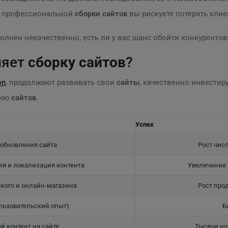
ез профессиональной
сборки сайтов
вы рискуете потерять клие
полнен некачественно, есть ли у вас шанс обойти конкурентов
няет
сборку сайтов
?
on
, продолжают развивать свои
сайты
, качественно инвестир
нию
сайтов
.
Успех
 обновления сайта
Рост числ
я и локализация контента
Увеличение 
кого и онлайн-магазина
Рост про
льзовательский опыт)
Б
й контент на сайте
Тысячи но