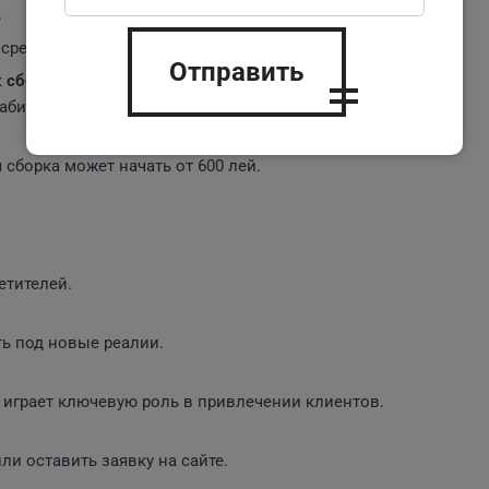
?
среднем это занимает от 2 до 8 недель.
Отправить
к
сборке сайтов
?
абильность сайта.
 сборка может начать от 600 лей.
етителей.
ь под новые реалии.
 играет ключевую роль в привлечении клиентов.
ли оставить заявку на сайте.