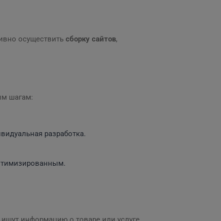
тивно осуществить
сборку сайтов
,
ым шагам:
ивидуальная разработка.
птимизированным.
 ищут информацию о товаре или услуге