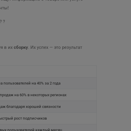
нты!
? ?
уя в их
сборку
. Их успех — это результат
а пользователей на 40% за 2 года
продаж на 60% в некоторых регионах
даж благодаря хорошей связности
ыстрый рост подписчиков
вых пользователей каждый месяц