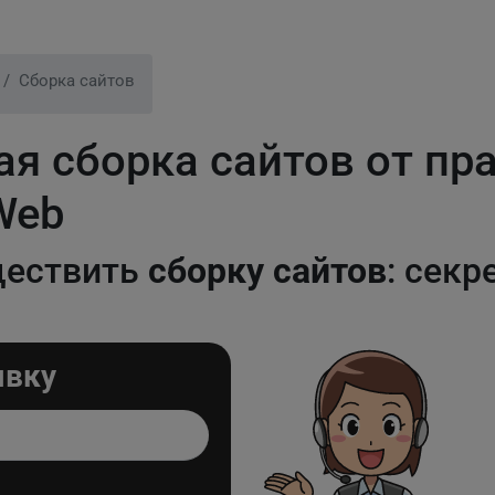
Сборка сайтов
я сборка сайтов от пр
Web
ществить
сборку сайтов
: сек
явку