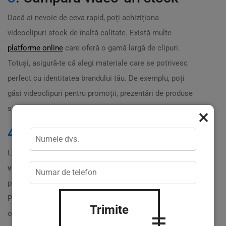
Dacă ai nevoie de ceva rapid, poți achiziționa
videoclipuri stock de înaltă calitate. Există multe
platforme online
care oferă o gamă largă de clipuri.
Totuși, asigură-te că alegi materiale care se potrivesc
perfect cu identitatea brandului tău. De exemplu, poți
găsi videoclipuri pentru promoții, prezentări de produse
sau chiar pentru postări pe rețelele sociale. ?
×
4
. Oferte pachete complete
La Practicweb, poți beneficia de pachete complete de
videoproducție
. Avem opțiuni variate, de la videoclipuri
promo la comenzi de creație complet personalizate.
Prețurile noastre sunt transparentă și accesibile, cu
Trimite
oferte începând de la
250 EUR
, în funcție de tipul și