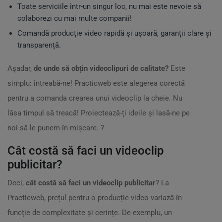
Toate serviciile într-un singur loc, nu mai este nevoie să
colaborezi cu mai multe companii!
Comandă producție video rapidă și ușoară, garanții clare și
transparență.
Așadar,
de unde să obțin videoclipuri de calitate?
Este
simplu: întreabă-ne! Practicweb este alegerea corectă
pentru a comanda crearea unui videoclip la cheie. Nu
lăsa timpul să treacă! Proiectează-ți ideile și lasă-ne pe
noi să le punem în mișcare. ?
Cât costă să faci un videoclip
publicitar?
Deci,
cât costă să faci un videoclip publicitar
? La
Practicweb, prețul pentru o producție video variază în
funcție de complexitate și cerințe. De exemplu, un