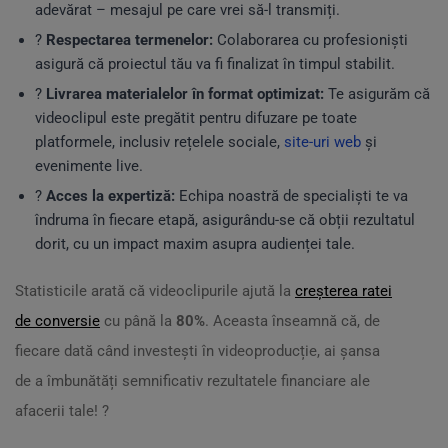
adevărat – mesajul pe care vrei să-l transmiți.
?
Respectarea termenelor:
Colaborarea cu profesioniști
asigură că proiectul tău va fi finalizat în timpul stabilit.
?
Livrarea materialelor în format optimizat:
Te asigurăm că
videoclipul este pregătit pentru difuzare pe toate
platformele, inclusiv rețelele sociale,
site-uri web
și
evenimente live.
?
Acces la expertiză:
Echipa noastră de specialiști te va
îndruma în fiecare etapă, asigurându-se că obții rezultatul
dorit, cu un impact maxim asupra audienței tale.
Statisticile arată că videoclipurile ajută la
creșterea ratei
de conversie
cu până la
80%
. Aceasta înseamnă că, de
fiecare dată când investești în videoproducție, ai șansa
de a îmbunătăți semnificativ rezultatele financiare ale
afacerii tale! ?