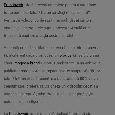
Practicweb
, oferă servicii complete pentru a satisface
toate cerințele tale. ? De ce să alegi un specialist?
Pentru
c
ă videoclipurile sunt mai mult decât simple
imagini și sunete – ele sunt o poveste vizuală care
trebuie să capteze atenț
ia
audienței tale!
Videoclipurile de calitate sunt esențiale pentru afacerea
ta, indiferent dacă promovezi un
produs
, un serviciu sau
chiar
imaginea brandului
tău. Gândește-te la un videoclip
publicitar care a avut un impact pozitiv asupra vânzărilor
tale! ? Într-un studiu recent, s-a constatat că
80% dintre
consumatori
preferă să vizioneze un videoclip decât să
citească un text. Așadar, investiția în videoproducție
este un pas inteligent!
La
Practicweb
, avem o echipă dedicată formată din