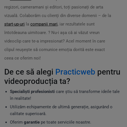
regizori, cameramani și editori, toți pasionați de arta
vizuală. Colaborăm cu clienți din diverse domenii – de la
start-up-uri
la
companii mari
, iar rezultatele sunt
întotdeauna uimitoare. ? Nu-i așa că ai văzut vreun
videoclip care te-a impresionat? Acel moment în care
clipul reușește să comunice emoția dorită este exact
ceea ce oferim noi!
De ce să alegi
Practicweb
pentru
videoproducția ta?
Specialiști profesionisti
care știu să transforme ideile tale
în realitate!
Utilizăm echipamente de ultimă generație, asigurând o
calitate superioară.
Oferim
garantie
pe toate serviciile noastre.