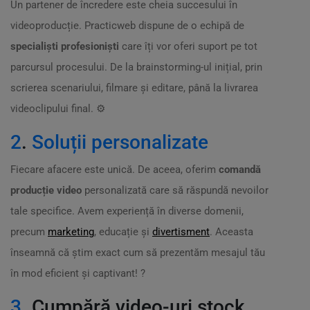
Un partener de încredere este cheia succesului în
videoproducție. Practicweb dispune de o echipă de
specialiști profesioniști
care îți vor oferi suport pe tot
parcursul procesului. De la brainstorming-ul inițial, prin
scrierea scenariului, filmare și editare, până la livrarea
videoclipului final. ⚙️
2
.
Soluții personalizate
Fiecare afacere este unică. De aceea, oferim
comandă
producție video
personalizată care să răspundă nevoilor
tale specifice. Avem experiență în diverse domenii,
precum
marketing
, educație și
divertisment
. Aceasta
înseamnă că știm exact cum să prezentăm mesajul tău
în mod eficient și captivant! ?
3
. Cumpără video-uri stock