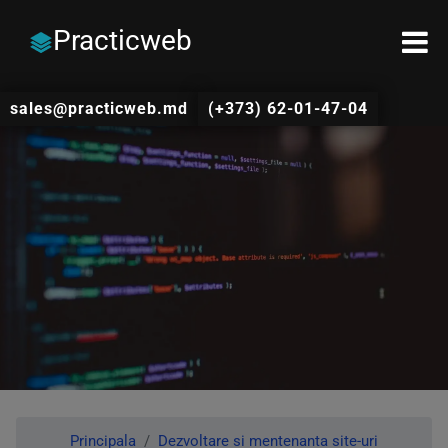
Practicweb
sales@practicweb.md
(+373) 62-01-47-04
Principala
Dezvoltare si mentenanta site-uri