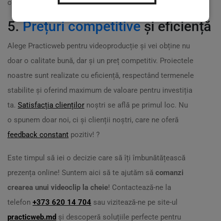
complexitatea videoclipului. ?
5.
Prețuri competitive
și eficiență
Alege Practicweb pentru videoproducție și vei obține nu
doar o calitate bună, dar și un preț competitiv. Proiectele
noastre sunt realizate cu eficiență, respectând termenele
stabilite și oferind maximum de valoare pentru investiția
ta.
Satisfacția clienților
noștri se află pe primul loc. Nu
o spunem doar noi, ci și clienții noștri, care ne oferă
feedback constant
pozitiv! ?
Este timpul să iei o decizie care să îți îmbunătățească
prezența online! Suntem aici să te ajutăm să
comanzi
crearea unui videoclip la cheie
! Contactează-ne la
telefon
+373 620 14 704
sau vizitează-ne pe site-ul
practicweb.md
și descoperă soluțiile perfecte pentru