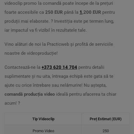
videoclip promo la comandă poate începe de la prețuri
foarte accesibile ca
250 EUR
până la
1
,200 EUR
pentru
produții mai elaborate. ? Investiția este pe termen lung,
iar impactul va fi vizibil în rezultatele tale.
Vino alături de noi la Practicweb și profită de serviciile
noastre de videoproducție!
Contactează-ne la
+373 620 14 704
pentru detalii
suplimentare și nu uita, întreaga echipă este gata să te
ajute cu orice întrebare sau nelămurire! Nu aștepta,
comandă producția video
ideală pentru afacerea ta chiar
acum! ?
Tip Videoclip
Preț Estimat (EUR)
Promo Video
250