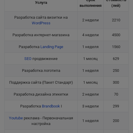
Услуга
выполнения
(лей)
Разработка сайта визитки на
2 недели
2210
WordPress
Разработка интернет-магазина
4 недели
4500
Разработка
Landing Page
1 неделя
1560
SEO
продвижение
1 месяц
629
Разработка логотипа
1 неделя
250
Поддержка сайта (Пакет Стандарт)
1 месяц
300
Разработка дизайна этикетки
2 недели
70
Разработка
Brandbook
I
3 недели
299
Youtube
реклама - Первоначальная
1 неделя
200
настройка