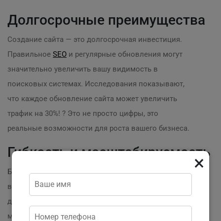
Долгосрочные преимущества
Создание сайта — это долгосрочная инвестиция.
Правильное
SEO
и регулярные обновления могут
значительно увеличить вашу видимость в
поисковых системах. Исследования показывают,
что каждое обновление сайта может увеличить
трафик на 30%! ? Это не просто цифры, это
реальные возможности для роста вашего бизнеса.
Гибкость и масштабируемость
×
Благодаря созданному сайту вы получите гибкость
в управлении бизнесом. Вы сможете легко
добавлять новые функции, продукты и услуги по
мере роста вашего бизнеса. Например,