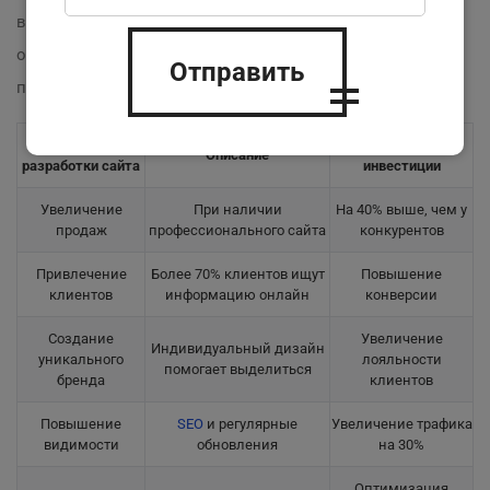
возможность интеграции с
CRM
системами или
оплатой онлайн — это шаг к упрощению ваших
Отправить
процессов и увеличению продаж. ⚙️
Преимущества
Возврат на
Описание
разработки сайта
инвестиции
Увеличение
При наличии
На 40% выше, чем у
продаж
профессионального сайта
конкурентов
Привлечение
Более 70% клиентов ищут
Повышение
клиентов
информацию онлайн
конверсии
Создание
Увеличение
Индивидуальный дизайн
уникального
лояльности
помогает выделиться
бренда
клиентов
Повышение
SEO
и регулярные
Увеличение трафика
видимости
обновления
на 30%
Оптимизация