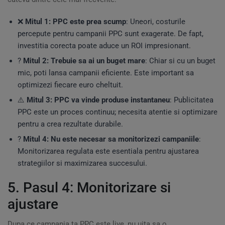
❌
Mitul 1: PPC este prea scump
: Uneori, costurile
percepute pentru campanii PPC sunt exagerate. De fapt,
investitia corecta poate aduce un ROI impresionant.
?
Mitul 2: Trebuie sa ai un buget mare
: Chiar si cu un buget
mic, poti lansa campanii eficiente. Este important sa
optimizezi fiecare euro cheltuit.
⚠️
Mitul 3: PPC va vinde produse instantaneu
: Publicitatea
PPC este un proces continuu; necesita atentie si optimizare
pentru a crea rezultate durabile.
?
Mitul 4: Nu este necesar sa monitorizezi campaniile
:
Monitorizarea regulata este esentiala pentru ajustarea
strategiilor si maximizarea succesului.
5. Pasul 4: Monitorizare si
ajustare
Dupa ce campania ta PPC este live, nu uita sa o