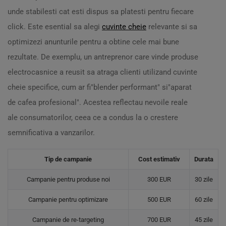
unde stabilesti cat esti dispus sa platesti pentru fiecare
click. Este esential sa alegi
cuvinte cheie
relevante si sa
optimizezi anunturile pentru a obtine cele mai bune
rezultate. De exemplu, un antreprenor care vinde produse
electrocasnice a reusit sa atraga clienti utilizand cuvinte
cheie specifice, cum ar fi"blender performant" si"aparat
de cafea profesional". Acestea reflectau nevoile reale
ale consumatorilor, ceea ce a condus la o crestere
semnificativa a vanzarilor.
Tip de campanie
Cost estimativ
Durata
Campanie pentru produse noi
300 EUR
30 zile
Campanie pentru optimizare
500 EUR
60 zile
Campanie de re-targeting
700 EUR
45 zile