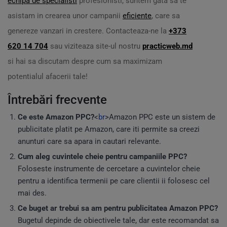
echipa de specialisti
profesionisti, suntem gata sa te
asistam in crearea unor campanii
eficiente
, care sa
genereze vanzari in crestere. Contacteaza-ne la
+373
620 14 704
sau viziteaza site-ul nostru
practicweb.md
si hai sa discutam despre cum sa maximizam
potentialul afacerii tale!
Întrebări frecvente
Ce este Amazon PPC?
<
br
>Amazon PPC este un sistem de
publicitate platit pe Amazon, care iti permite sa creezi
anunturi care sa apara in cautari relevante.
Cum aleg cuvintele cheie pentru campaniile PPC?
Foloseste instrumente de cercetare a cuvintelor cheie
pentru a identifica termenii pe care clientii ii folosesc cel
mai des.
Ce buget ar trebui sa am pentru publicitatea Amazon PPC?
Bugetul depinde de obiectivele tale, dar este recomandat sa