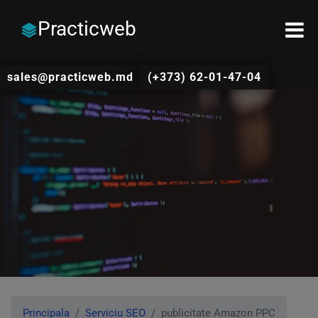
Practicweb
sales@practicweb.md
(+373) 62-01-47-04
Principala
Serviciu SEO
publicitate Amazon PPC