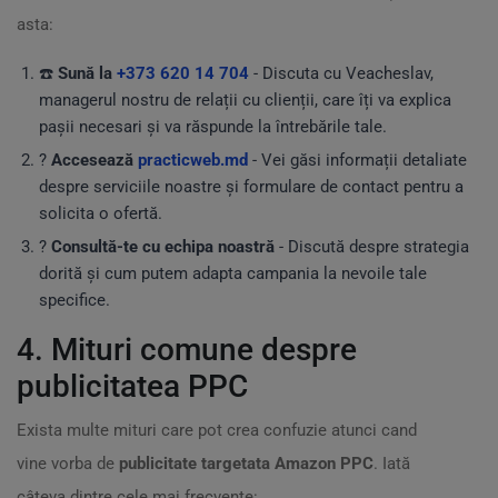
asta:
☎️
Sună la
+373 620 14 704
- Discuta cu Veacheslav,
managerul nostru de relații cu clienții, care îți va explica
pașii necesari și va răspunde la întrebările tale.
?
Accesează
practicweb.md
- Vei găsi informații detaliate
despre serviciile noastre și formulare de contact pentru a
solicita o ofertă.
?
Consultă-te cu echipa noastră
- Discută despre strategia
dorită și cum putem adapta campania la nevoile tale
specifice.
4. Mituri comune despre
publicitatea PPC
Exista multe mituri care pot crea confuzie atunci cand
vine vorba de
publicitate targetata Amazon PPC
. Iată
câteva dintre cele mai frecvente: