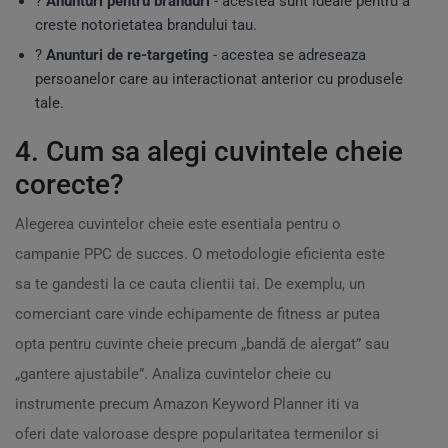
?️
Anunturi pentru branduri
- acestea sunt ideale pentru a
creste notorietatea brandului tau.
?
Anunturi de re-targeting
- acestea se adreseaza
persoanelor care au interactionat anterior cu produsele
tale.
4. Cum sa alegi cuvintele cheie
corecte?
Alegerea cuvintelor cheie este esentiala pentru o
campanie PPC de succes. O metodologie eficienta este
sa te gandesti la ce cauta clientii tai. De exemplu, un
comerciant care vinde echipamente de fitness ar putea
opta pentru cuvinte cheie precum „bandă de alergat” sau
„gantere ajustabile”. Analiza cuvintelor cheie cu
instrumente precum Amazon Keyword Planner iti va
oferi date valoroase despre popularitatea termenilor si