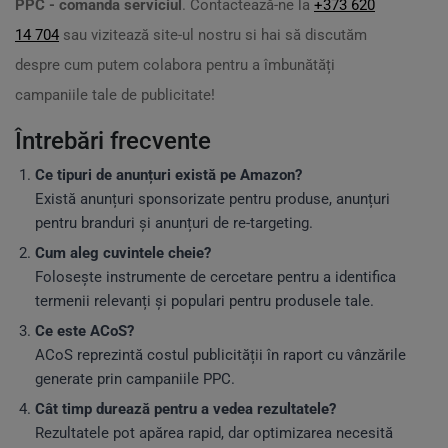
PPC - comanda serviciul
. Contactează-ne la
+373 620
14 704
sau vizitează site-ul nostru si hai să discutăm
despre cum putem colabora pentru a îmbunătăți
campaniile tale de publicitate!
Întrebări frecvente
Ce tipuri de anunțuri există pe Amazon?
Există anunțuri sponsorizate pentru produse, anunțuri
pentru branduri și anunțuri de re-targeting.
Cum aleg cuvintele cheie?
Folosește instrumente de cercetare pentru a identifica
termenii relevanți și populari pentru produsele tale.
Ce este ACoS?
ACoS reprezintă costul publicității în raport cu vânzările
generate prin campaniile PPC.
Cât timp durează pentru a vedea rezultatele?
Rezultatele pot apărea rapid, dar optimizarea necesită