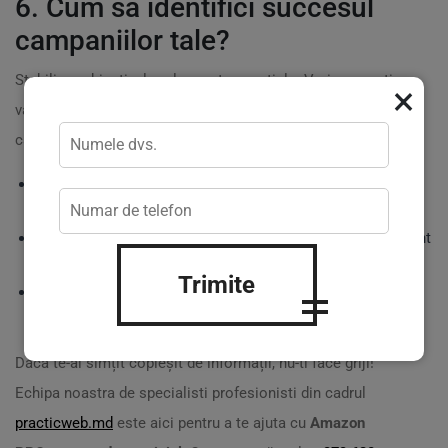
6. Cum sa identifici succesul
campaniilor tale?
Stabilirea obiectivelor clare este esentiala. Vrei sa cresti
×
vanzarile? Sa atragi clienti noi? Principalele metrici pe
care sa le urmariti includ:
?
Ratele de conversie
- ce procent din vizitatori au facut o
achizitie?
?
Costurile de achizitie
- cat cheltuiești pentru fiecare client
nou?
Trimite
?
Creșterea vanzarilor
- ai reușit să generezi mai multe
vânzări datorită campaniilor PPC?
Daca te-ai simțit copleșit de informații, nu-ti face griji!
Echipa noastra de specialisti profesionisti din cadrul
practicweb.md
este aici pentru a te ajuta cu
Amazon