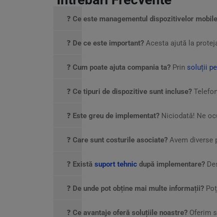
❓
Ce este managementul dispozitivelor mobil
❓
De ce este important?
Acesta ajută la proteja
❓
Cum poate ajuta compania ta?
Prin
soluții p
❓
Ce tipuri de dispozitive sunt incluse?
Telefon,
❓
Este greu de implementat?
Niciodată! Ne oc
❓
Care sunt costurile asociate?
Avem diverse p
❓
Există
suport tehnic
după implementare?
Des
❓
De unde pot obține mai multe informații?
Poți
❓
Ce avantaje oferă soluțiile noastre?
Oferim so