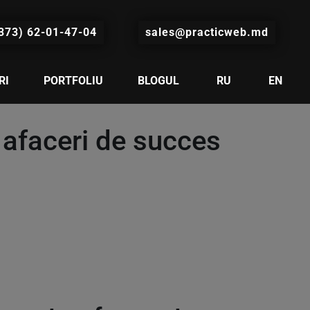
373) 62-01-47-04
sales@practicweb.md
RI
PORTFOLIU
BLOGUL
RU
EN
 afaceri de succes