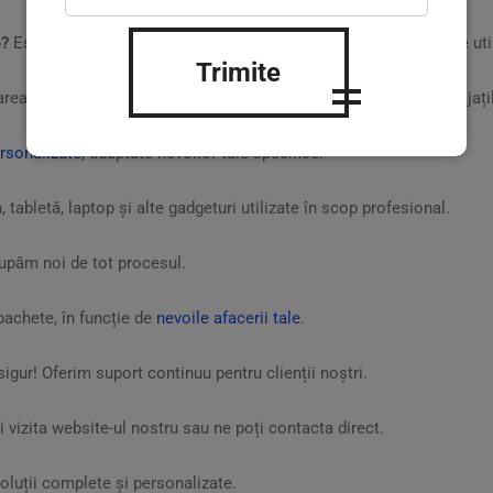
e?
Este un sistem de gestionare a tuturor echipamentelor mobile utili
Trimite
rea informațiilor sensibile și optimizarea eficienței muncii angajațil
ersonalizate
, adaptate nevoilor tale specifice.
 tabletă, laptop și alte gadgeturi utilizate în scop profesional.
upăm noi de tot procesul.
achete, în funcție de
nevoile afacerii tale
.
igur! Oferim suport continuu pentru clienții noștri.
 vizita website-ul nostru sau ne poți contacta direct.
luții complete și personalizate.