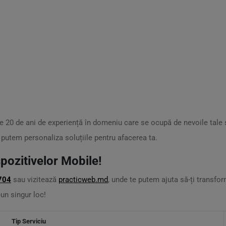
e 20 de ani de experiență în domeniu care se ocupă de nevoile tale 
m putem personaliza soluțiile pentru afacerea ta.
pozitivelor Mobile!
704
sau vizitează
practicweb.md
, unde te putem ajuta să-ți transfo
r-un singur loc!
Tip Serviciu