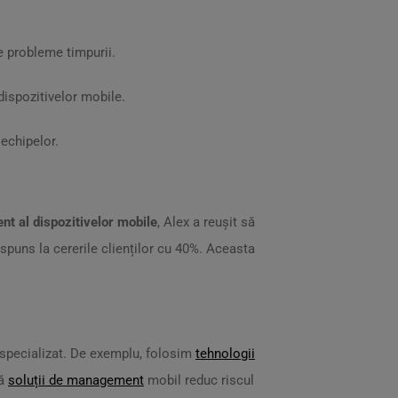
le probleme timpurii.
 dispozitivelor mobile.
 echipelor.
 al dispozitivelor mobile
, Alex a reușit să
ăspuns la cererile clienților cu 40%. Aceasta
specializat. De exemplu, folosim
tehnologii
ză
soluții de management
mobil reduc riscul