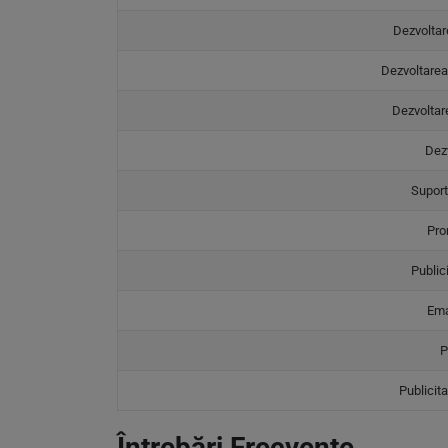
Dezvoltar
Dezvoltarea
Dezvoltare
Dez
Suport
Pro
Public
Ema
P
Publicita
Întrebări Frecvente