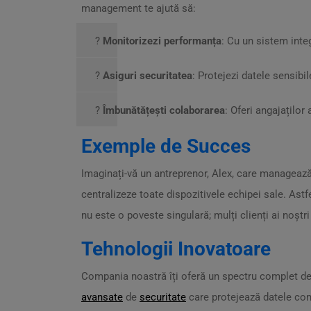
management te ajută să:
?
Monitorizezi performanța
: Cu un sistem integ
?
Asiguri securitatea
: Protejezi datele sensibi
?
Îmbunătățești colaborarea
: Oferi angajaților 
Exemple de Succes
Imaginați-vă un antreprenor, Alex, care managează
centralizeze toate dispozitivele echipei sale. Ast
nu este o poveste singulară; mulți clienți ai noștr
Tehnologii Inovatoare
Compania noastră îți oferă un spectru complet de 
avansate
de
securitate
care protejează datele comp