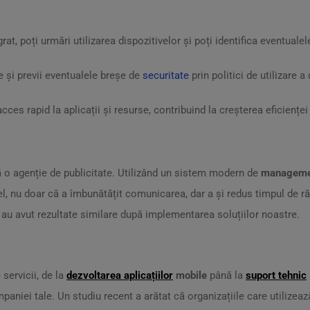
rat, poți urmări utilizarea dispozitivelor și poți identifica eventuale
le și previi eventualele breșe de
securitate
prin politici de utilizare a
acces rapid la aplicații și resurse, contribuind la creșterea eficienței
 o agenție de publicitate. Utilizând un sistem modern de
management
fel, nu doar că a îmbunătățit comunicarea, dar a și redus timpul de r
i au avut rezultate similare după implementarea soluțiilor noastre.
servicii, de la
dezvoltarea aplicațiilor
mobile
până la
suport tehnic
aniei tale. Un studiu recent a arătat că organizațiile care utilizea