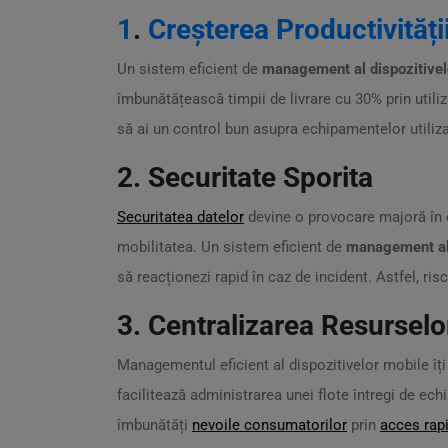
1
.
Creșterea Productivități
Un sistem eficient de
management al dispozitivel
îmbunătățească timpii de livrare cu 30% prin utili
să ai un control bun asupra echipamentelor utiliza
2. Securitate Sporita
Securitatea datelor
devine o provocare majoră în co
mobilitatea. Un sistem eficient de
management al 
să reacționezi rapid în caz de incident. Astfel, ri
3. Centralizarea Resurselo
Managementul eficient al dispozitivelor mobile îți 
facilitează administrarea unei flote întregi de e
îmbunătăți
nevoile consumatorilor
prin
acces rapi