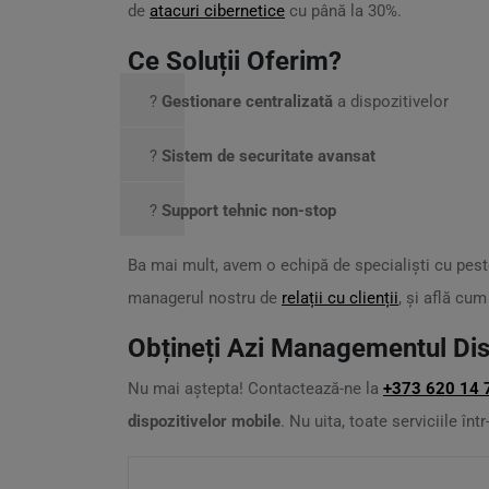
de
atacuri cibernetice
cu până la 30%.
Ce Soluții Oferim?
?️
Gestionare centralizată
a dispozitivelor
?
Sistem de securitate avansat
?
Support tehnic non-stop
Ba mai mult, avem o echipă de specialiști cu pest
managerul nostru de
relații cu clienții
, și află cu
Obțineți Azi Managementul Dis
Nu mai aștepta! Contactează-ne la
+373 620 14 
dispozitivelor mobile
. Nu uita, toate serviciile înt