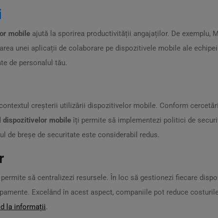
i
or mobile
ajută la sporirea productivității angajaților. De exemplu, 
zarea unei aplicații de colaborare pe dispozitivele mobile ale echipe
te de personalul tău.
ntextul creșterii utilizării dispozitivelor mobile. Conform cercetări
dispozitivelor mobile
îți permite să implementezi politici de securit
scul de breșe de securitate este considerabil redus.
r
permite să centralizezi resursele. În loc să gestionezi fiecare dispoz
chipamente. Excelând în acest aspect, companiile pot reduce costuril
d la informații
.