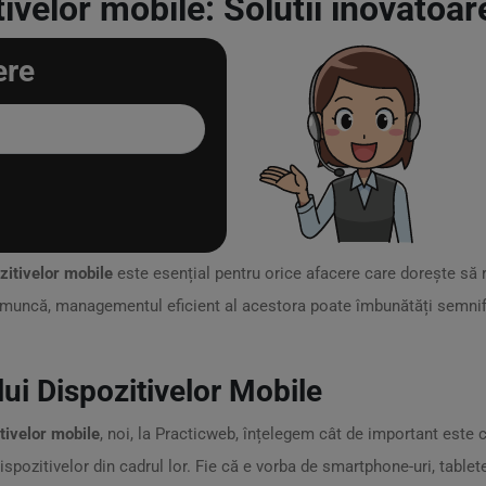
velor mobile: Solutii inovatoar
ere
itivelor mobile
este esențial pentru orice afacere care dorește să
u muncă, managementul eficient al acestora poate îmbunătăți semnifi
i Dispozitivelor Mobile
ivelor mobile
, noi, la Practicweb, înțelegem cât de important este 
ispozitivelor din cadrul lor. Fie că e vorba de smartphone-uri, tablete