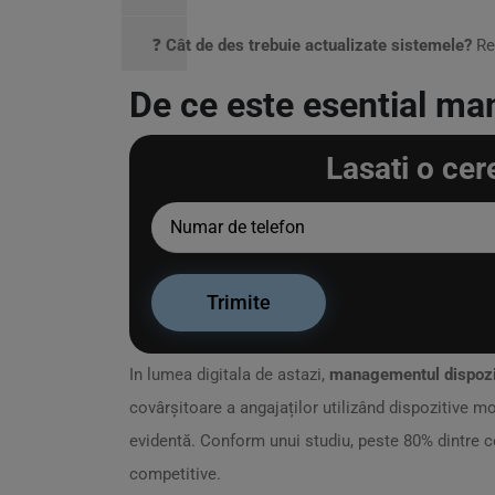
❓
Cât de des trebuie actualizate sistemele?
Rec
De ce este esential man
Lasati o cer
In lumea digitala de astazi,
managementul dispozi
covârșitoare a angajaților utilizând dispozitive mo
evidentă. Conform unui studiu, peste 80% dintre
competitive.