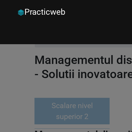
Practicweb
Principala
Management dispozitive mobile
Managementul disp
- Solutii inovatoa
Scalare nivel
superior 2