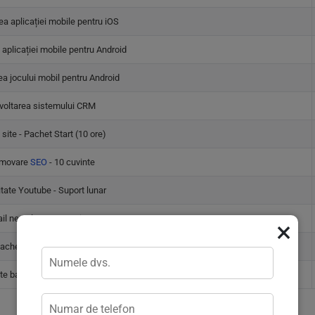
ea aplicației mobile pentru iOS
 aplicației mobile pentru Android
a jocului mobil pentru Android
voltarea sistemului CRM
 site - Pachet Start (10 ore)
movare
SEO
- 10 cuvinte
itate Youtube - Suport lunar
il newsletter - Premium
×
achet SMM - MIDDLE
te banner Viber - Suport lunar