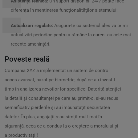
Asistență tehnică:
Un suport disponibil 24/7 poate face
diferența în menținerea funcționalităților sistemului;
Actualizări regulate:
Asigură-te că sistemul ales va primi
actualizări periodice pentru a rămâne la curent cu cele mai
recente amenințări.
Poveste reală
Compania XYZ a implementat un sistem de control
acces avansat, bazat pe biometrie, după ce au investit
timp în analizarea nevoilor lor specifice. Datorită atenției
la detalii și consultanței pe care au primit-o, și-au redus
semnificativ pierderile și au îmbunătățit securitatea
datelor. În plus, angajații s-au simțit mult mai în
siguranță, ceea ce a condus la o creștere a moralului și
a productivității!