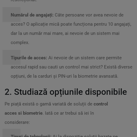
Numărul de angajați:
Câte persoane vor avea nevoie de
acces? O aplicație mică poate funcționa pentru 10 angajați,
dar la un număr mai mare, ai nevoie de un sistem mai
complex.
Tipurile de acces:
Ai nevoie de un sistem care permite
accesul rapid sau cauti un control mai strict? Există diverse
opțiuni, de la carduri și PIN-uri la biometrie avansată.
2. Studiază opțiunile disponibile
Pe piață există o gamă variată de soluții de
control
acces si biometrie
. Iată ce ar trebui să iei în
considerare:
Tipuri de tehnologii:
Ai la dispoziție soluții bazate pe