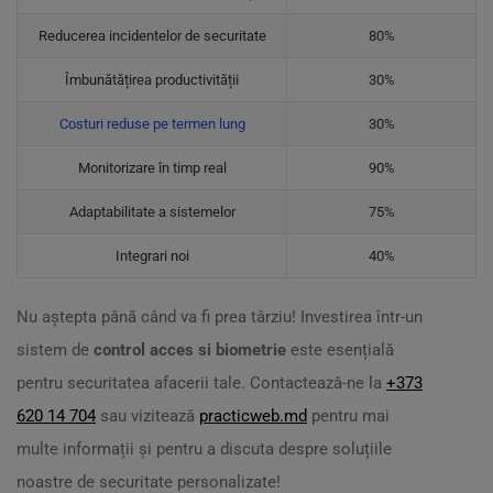
Reducerea incidentelor de securitate
80%
Îmbunătățirea productivității
30%
Costuri reduse pe termen lung
30%
Monitorizare în timp real
90%
Adaptabilitate a sistemelor
75%
Integrari noi
40%
Nu aștepta până când va fi prea târziu! Investirea într-un
sistem de
control acces si biometrie
este esențială
pentru securitatea afacerii tale. Contactează-ne la
+373
620 14 704
sau vizitează
practicweb.md
pentru mai
multe informații și pentru a discuta despre soluțiile
noastre de securitate personalizate!