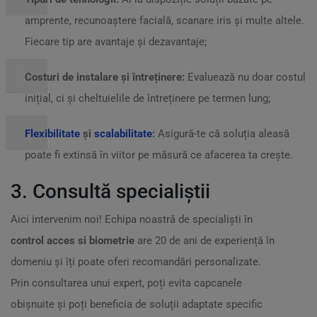
amprente, recunoaștere facială, scanare iris și multe altele.
Fiecare tip are avantaje și dezavantaje;
Costuri de instalare și întreținere:
Evaluează nu doar costul
inițial, ci și cheltuielile de întreținere pe termen lung;
Flexibilitate
și
scalabilitate
:
Asigură-te că soluția aleasă
poate fi extinsă în viitor pe măsură ce afacerea ta crește.
3. Consultă specialiștii
Aici intervenim noi! Echipa noastră de specialiști în
control acces si biometrie
are 20 de ani de experiență în
domeniu și îți poate oferi recomandări personalizate.
Prin consultarea unui expert, poți evita capcanele
obișnuite și poți beneficia de soluții adaptate specific