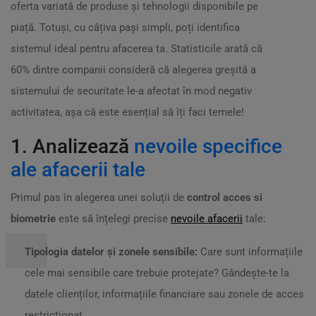
oferta variată de produse și tehnologii disponibile pe
piață. Totuși, cu câțiva pași simpli, poți identifica
sistemul ideal pentru afacerea ta. Statisticile arată că
60% dintre companii consideră că alegerea greșită a
sistemului de securitate le-a afectat în mod negativ
activitatea, așa că este esențial să îți faci temele!
1. Analizează
nevoile specifice
ale afacerii tale
Primul pas în alegerea unei soluții de
control acces si
biometrie
este să înțelegi precise
nevoile afacerii
tale:
Tipologia datelor și zonele sensibile:
Care sunt informațiile
cele mai sensibile care trebuie protejate? Gândește-te la
datele clienților, informațiile financiare sau zonele de acces
restricționat.