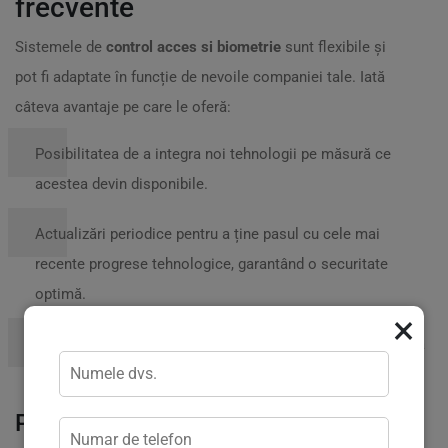
frecvente
Sistemele de
control acces si biometrie
sunt flexibile și
pot fi adaptate în funcție de nevoile companiei tale. Iată
câteva avantaje pe care le oferă:
Posibilitatea de a integra noi tehnologii pe măsură ce
acestea devin disponibile.
Actualizări periodice pentru a ține pasul cu cele mai
recente progrese tehnologice, garantând o securitate
optimă.
×
Capacitatea de a extinde sistemul pe măsură ce compania
ta crește, fără a fi nevoie de reinstalări costisitoare.
Poveste reală