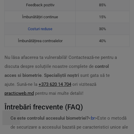
Feedback pozitiv
85%
Îmbunătățiri continue
15%
Costuri reduse
30%
Îmbunătățirea controalelor
40%
Nu lăsa afacerea ta vulnerabilă! Contactează-ne pentru a
discuta despre soluțiile noastre complete de
control
acces si biometrie
.
Specialiștii noștri
sunt gata să te
ajute. Sună-ne la
+373 620 14 704
ori vizitează
practicweb.md
pentru mai multe detalii!
Întrebări frecvente (FAQ)
Ce este controlul accesului biometriei?
<
br
>Este o metodă
de securizare a accesului bazată pe caracteristici unice ale