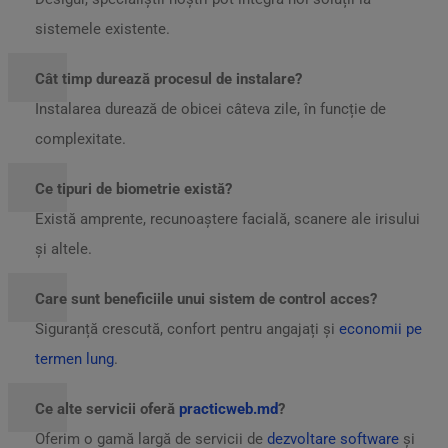
sistemele existente.
Cât timp durează procesul de instalare?
Instalarea durează de obicei câteva zile, în funcție de
complexitate.
Ce tipuri de biometrie există?
Există amprente, recunoaștere facială, scanere ale irisului
și altele.
Care sunt beneficiile unui sistem de control acces?
Siguranță crescută, confort pentru angajați și
economii pe
termen lung
.
Ce alte servicii oferă
practicweb.md
?
Oferim o gamă largă de servicii de
dezvoltare software
și