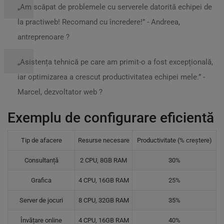
„Am scăpat de problemele cu serverele datorită echipei de
la practiweb! Recomand cu încredere!” - Andreea,
antreprenoare ?
„Asistența tehnică pe care am primit-o a fost excepțională,
iar optimizarea a crescut productivitatea echipei mele.” -
Marcel, dezvoltator web ?️
Exemplu de configurare eficientă
Tip de afacere
Resurse necesare
Productivitate (% creștere)
Consultanță
2 CPU, 8GB RAM
30%
Grafica
4 CPU, 16GB RAM
25%
Server de jocuri
8 CPU, 32GB RAM
35%
Învățare online
4 CPU, 16GB RAM
40%