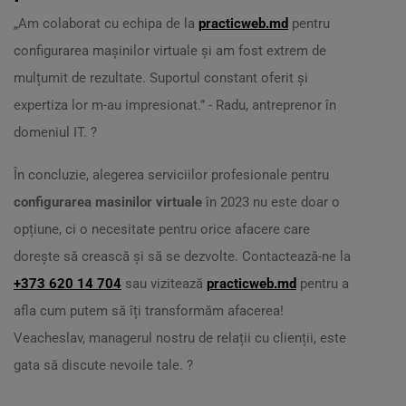
„Am colaborat cu echipa de la
practicweb.md
pentru
configurarea mașinilor virtuale și am fost extrem de
mulțumit de rezultate. Suportul constant oferit și
expertiza lor m-au impresionat.” - Radu, antreprenor în
domeniul IT. ?️
În concluzie, alegerea serviciilor profesionale pentru
configurarea masinilor virtuale
în 2023 nu este doar o
opțiune, ci o necesitate pentru orice afacere care
dorește să crească și să se dezvolte. Contactează-ne la
+373 620 14 704
sau vizitează
practicweb.md
pentru a
afla cum putem să îți transformăm afacerea!
Veacheslav, managerul nostru de relații cu clienții, este
gata să discute nevoile tale. ?