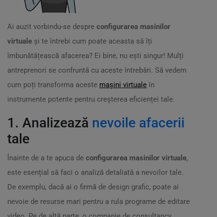
Ai auzit vorbindu-se despre
configurarea masinilor
virtuale
și te întrebi cum poate aceasta să îți
îmbunătățească afacerea? Ei bine, nu ești singur! Mulți
antreprenori se confruntă cu aceste întrebări. Să vedem
cum poți transforma aceste
mașini virtuale
în
instrumente potente pentru creșterea eficienței tale.
1. Analizează
nevoile afacerii
tale
Înainte de a te apuca de
configurarea masinilor virtuale
,
este esențial să faci o analiză detaliată a nevoilor tale.
De exemplu, dacă ai o firmă de design grafic, poate ai
nevoie de resurse mari pentru a rula programe de editare
video. Pe de altă parte, o companie de consultancy