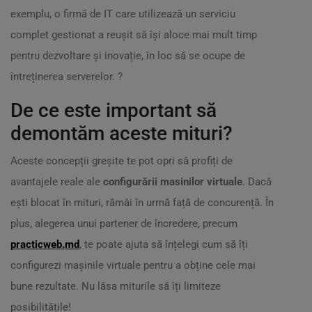
exemplu, o firmă de IT care utilizează un serviciu
complet gestionat a reușit să își aloce mai mult timp
pentru dezvoltare și inovație, în loc să se ocupe de
întreținerea serverelor. ?
De ce este important să
demontăm aceste mituri?
Aceste concepții greșite te pot opri să profiți de
avantajele reale ale
configurării masinilor virtuale
. Dacă
ești blocat în mituri, rămâi în urmă față de concurență. În
plus, alegerea unui partener de încredere, precum
practicweb.md
, te poate ajuta să înțelegi cum să îți
configurezi mașinile virtuale pentru a obține cele mai
bune rezultate. Nu lăsa miturile să îți limiteze
posibilitățile!