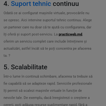
4.
Suport tehnic
continuu
Odată ce ai configurat mașinile virtuale, provocările nu
se opresc. Aici intervine suportul tehnic continuu. Alege
un partener care nu doar că te ajută cu configurarea, dar
îți oferă și suport post-serviciu. La
practicweb.md
,
oferim un serviciu complet care include întreținere și
actualizări, astfel încât să te poți concentra pe afacerea
ta. ?
5. Scalabilitate
Într-o lume în continuă schimbare, afacerea ta trebuie să
fie capabilă să se adapteze rapid. Serviciile profesionale
îți permit să scalezi mașinile virtuale în funcție de
nevoile tale. De exemplu, dacă înregistrezi o creștere a
cererii, poți adăuga resurse suplimentare rapid, fără a