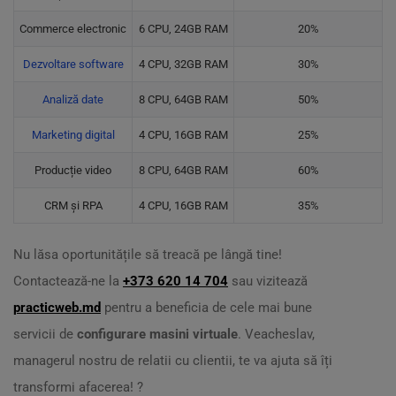
Commerce electronic
6 CPU, 24GB RAM
20%
Dezvoltare software
4 CPU, 32GB RAM
30%
Analiză date
8 CPU, 64GB RAM
50%
Marketing digital
4 CPU, 16GB RAM
25%
Producție video
8 CPU, 64GB RAM
60%
CRM și RPA
4 CPU, 16GB RAM
35%
Nu lăsa oportunitățile să treacă pe lângă tine!
Contactează-ne la
+373 620 14 704
sau vizitează
practicweb.md
pentru a beneficia de cele mai bune
servicii de
configurare masini virtuale
. Veacheslav,
managerul nostru de relatii cu clientii, te va ajuta să îți
transformi afacerea! ?