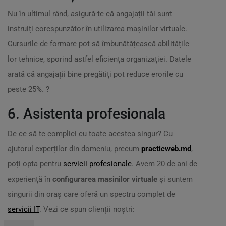
Nu în ultimul rând, asigură-te că angajații tăi sunt
instruiți corespunzător în utilizarea mașinilor virtuale.
Cursurile de formare pot să îmbunătățească abilitățile
lor tehnice, sporind astfel eficiența organizației. Datele
arată că angajații bine pregătiți pot reduce erorile cu
peste 25%. ?
6. Asistenta profesionala
De ce să te complici cu toate acestea singur? Cu
ajutorul experților din domeniu, precum
practicweb.md
,
poți opta pentru
servicii profesionale
. Avem 20 de ani de
experiență în
configurarea masinilor virtuale
și suntem
singurii din oraș care oferă un spectru complet de
servicii IT
. Vezi ce spun clienții noștri: