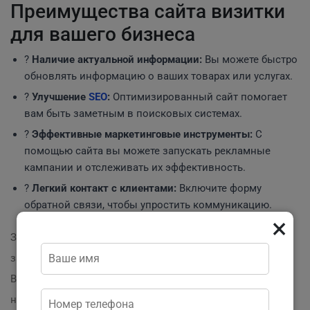
Преимущества сайта визитки
для вашего бизнеса
?
Наличие актуальной информации:
Вы можете быстро
обновлять информацию о ваших товарах или услугах.
?
Улучшение
SEO
:
Оптимизированный сайт помогает
вам быть заметным в поисковых системах.
?
Эффективные маркетинговые инструменты:
С
помощью сайта вы можете запускать рекламные
кампании и отслеживать их эффективность.
?
Легкий контакт с клиентами:
Включите форму
обратной связи, чтобы упростить коммуникацию.
×
Зачем вам это нужно?
Сайт визитка
— это ваш шанс
заявить о себе в онлайн-пространстве.
Воспользуйтесь этим инструментом, чтобы
нарастить свою клиентскую базу и выделиться на