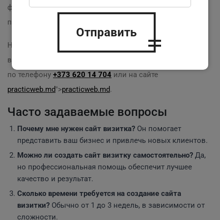
фоне конкурентов. Пора его создать и начать
получать прибыль!
Отправить
Не откладывайте, запишитесь на разработку сайта
визитки уже сегодня! Вы можете обратиться к нам
по телефону
+373 620 14 704
или на сайте
practicweb.md
">
practicweb.md
.
Часто задаваемые вопросы
Почему мне нужен сайт визитка?
Он помогает
представить ваш бизнес и привлечь новых клиентов.
Можно ли создать сайт визитку самостоятельно?
Да,
но профессиональная помощь обеспечит лучшее
качество и результат.
Сколько времени требуется на создание сайта
визитки?
Обычно от 1 до 3 недель, в зависимости от
сложности.