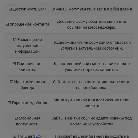
☑️ Доступность 24/7
Клиенты могут узнать о вас в любое время.
Добавьте форму обратной связи или
☑️ Упрощение контакта
ссылки на мессенджеры.
☑️ Размещение
Поддерживайте информацию о товарах и
актуальной
услугах в актуальном состоянии.
информации
☑️ Привлечение
Качественный сайт может значительно
клиентов
увеличить приток клиентов.
☑️ Идентификация
Сайт помогает создать уникальное лицо
бренда
вашего бизнеса.
Минимум кликов для достижения цели
☑️ Гарантия удобства
клиента.
☑️ Мобильная
Сайты визитки обычно адаптированы под
доступность
мобильные устройства.
☑️ Лучшая
SEO
-
Поможет вашему бизнесу выходить на