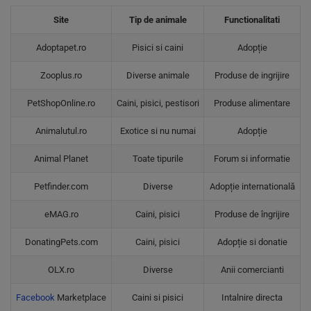
Site
Tip de animale
Functionalitati
Adoptapet.ro
Pisici si caini
Adopție
Zooplus.ro
Diverse animale
Produse de ingrijire
PetShopOnline.ro
Caini, pisici, pestisori
Produse alimentare
Animalutul.ro
Exotice si nu numai
Adopție
Animal Planet
Toate tipurile
Forum si informatie
Petfinder.com
Diverse
Adopție internatională
eMAG.ro
Caini, pisici
Produse de îngrijire
DonatingPets.com
Caini, pisici
Adopție si donatie
OLX.ro
Diverse
Anii comercianti
Facebook
Marketplace
Caini si pisici
Intalnire directa