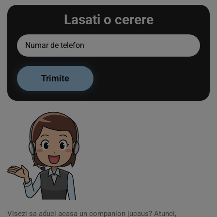
Lasati o cerere
Visezi sa aduci acasa un companion jucaus? Atunci,