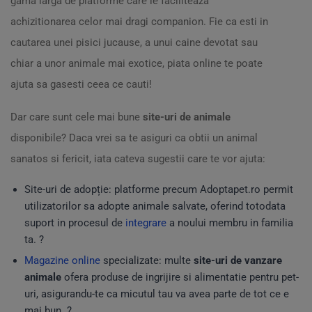
gama larga de platforme care le faciliteaza
achizitionarea celor mai dragi companion. Fie ca esti in
cautarea unei pisici jucause, a unui caine devotat sau
chiar a unor animale mai exotice, piata online te poate
ajuta sa gasesti ceea ce cauti!
Dar care sunt cele mai bune
site-uri de animale
disponibile? Daca vrei sa te asiguri ca obtii un animal
sanatos si fericit, iata cateva sugestii care te vor ajuta:
Site-uri de adopție: platforme precum Adoptapet.ro permit
utilizatorilor sa adopte animale salvate, oferind totodata
suport in procesul de
integrare
a noului membru in familia
ta. ?
Magazine online
specializate: multe
site-uri de vanzare
animale
ofera produse de ingrijire si alimentatie pentru pet-
uri, asigurandu-te ca micutul tau va avea parte de tot ce e
mai bun. ?