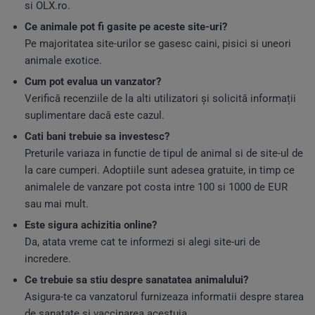
si OLX.ro.
Ce animale pot fi gasite pe aceste site-uri?
Pe majoritatea site-urilor se gasesc caini, pisici si uneori
animale exotice.
Cum pot evalua un vanzator?
Verifică recenziile de la alti utilizatori și solicită informații
suplimentare dacă este cazul.
Cati bani trebuie sa investesc?
Preturile variaza in functie de tipul de animal si de site-ul de
la care cumperi. Adoptiile sunt adesea gratuite, in timp ce
animalele de vanzare pot costa intre 100 si 1000 de EUR
sau mai mult.
Este sigura achizitia online?
Da, atata vreme cat te informezi si alegi site-uri de
incredere.
Ce trebuie sa stiu despre sanatatea animalului?
Asigura-te ca vanzatorul furnizeaza informatii despre starea
de sanatate si vaccinarea acestuia.