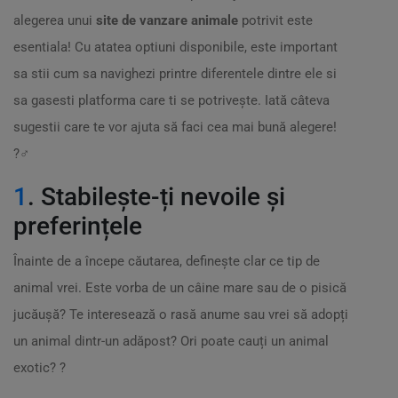
alegerea unui
site de vanzare animale
potrivit este
esentiala! Cu atatea optiuni disponibile, este important
sa stii cum sa navighezi printre diferentele dintre ele si
sa gasesti platforma care ti se potrivește. Iată câteva
sugestii care te vor ajuta să faci cea mai bună alegere!
?️‍♂️
1
. Stabilește-ți nevoile și
preferințele
Înainte de a începe căutarea, definește clar ce tip de
animal vrei. Este vorba de un câine mare sau de o pisică
jucăușă? Te interesează o rasă anume sau vrei să adopți
un animal dintr-un adăpost? Ori poate cauți un animal
exotic? ?