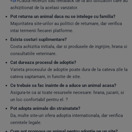
<
br
>Cauta recenzii sau feedback de la alti utilizatori care au
achizitionat de la acelasi vanzator.
Pot returna un animal daca nu se intelege cu familia?
Majoritatea site-urilor au politici de returnare, dar verifica
intai termenii fiecarei platforme.
Exista costuri suplimentare?
Costa achizitia initiala, dar si produsele de ingrijire, hrana si
consultatiile veterinare.
Cat dureaza procesul de adoptie?
Varieta procesului de adoptie poate dura de la cateva zile la
cateva saptamani, in functie de site.
Ce trebuie sa fac inainte de a aduce un animal acasa?
Asigura-te ca ai toate resursele necesare: hrana, jucarii, si
un loc confortabil pentru el. ?
Pot adopta animale din strainatate?
Da, multe site-uri ofera adoptia internationala, dar verifica
cerintele legale.
Cum pot promova un animal pentru adoptie pe un site?