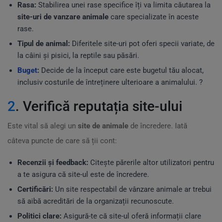
Rasa:
Stabilirea unei rase specifice îți va limita căutarea la
site-uri de vanzare animale
care specializate în aceste
rase.
Tipul de animal:
Diferitele site-uri pot oferi specii variate, de
la câini și pisici, la reptile sau păsări.
Buget
:
Decide de la început care este bugetul tău alocat,
inclusiv costurile de întreținere ulterioare a animalului. ?
2
. Verifică reputația site-ului
Este vital să alegi un
site de animale
de încredere. Iată
câteva puncte de care să ții cont:
Recenzii și feedback:
Citește părerile altor utilizatori pentru
a te asigura că site-ul este de încredere.
Certificări:
Un site respectabil de vânzare animale ar trebui
să aibă acreditări de la organizații recunoscute.
Politici clare:
Asigură-te că site-ul oferă informații clare