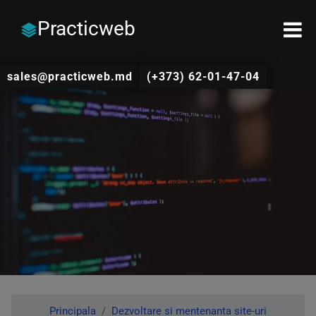
Practicweb
sales@practicweb.md
(+373) 62-01-47-04
Principala
Dezvoltare si mentenanta site-uri