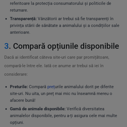
referitoare la protecția consumatorului și politicile de
returnare.
Transparență:
Vânzătorii ar trebui să fie transparenți în
privința stării de sănătate a animalului și a condițiilor sale
anterioare.
3
. Compară opțiunile disponibile
Dacă ai identificat câteva site-uri care par promițătoare,
compară-le între ele. Iată ce anume ar trebui să iei în
considerare:
Preturile:
Compară
preț
urile animalului dorit pe diferite
site-uri. Nu uita, un preț mai mic nu înseamnă mereu o
afacere bună!
Gamă de animale disponibile:
Verifică diversitatea
animalelor disponibile, pentru a-ți asigura cele mai multe
opțiuni.