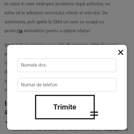
In cazul in care întâmpini probleme după achiziție, nu
ezita să te adresezi serviciului clienți al site-ului. De
asemenea, poti apela la ONG-uri care se ocupă cu
protecț
ia
animalelor pentru a obține sfaturi.
Daca esti in cautarea unui
site de vanzare animale
sigur,
×
profesionist și cu o paleta variata de servicii, contactați-
ne la
practicweb.md
! Cu 20 de ani de experiență în acest
domeniu, suntem pregătiți să te ajutăm să găsești tot ce
ai nevoie. ☎️ Sună-ne la
+373 620 14 704
sau vizitează
site-ul nostru pentru informații suplimentare.
Intrebari frecvente despre site-urile de
Trimite
animale
Care sunt cele mai populare site-uri de vanzare animale?
Printre cele mai utilizate se numara eMAG.ro, Adoptapet.ro