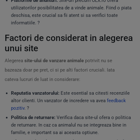
Platforme de anunturi:
Site-uri precum OLX.ro ofera
utilizatorilor posibilitatea de a vinde animale. Fiind o piata
deschisa, este crucial sa fii atent si sa verifici toate
informatiile. ?
Factori de considerat in alegerea
unui site
Alegerea
site-ului de vanzare animale
potrivit nu se
bazeaza doar pe pret, ci si pe alti factori cruciali. Iata
cateva lucruri de luat in considerare:
Reputatia vanzatorului:
Este esential sa citesti recenziile
altor clienti. Un vanzator de incredere va avea
feedback
pozitiv
. ?️
Politica de returnare:
Verifica daca site-ul ofera o politica
de returnare. In caz ca animalul nu se integreaza bine in
familie, e important sa ai aceasta optiune.