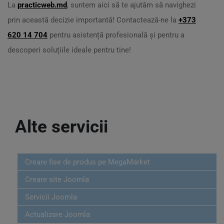
La
practicweb.md
, suntem aici să te ajutăm să navighezi
prin această decizie importantă! Contactează-ne la
+373
620 14 704
pentru asistență profesională și pentru a
descoperi soluțiile ideale pentru tine!
Alte servicii
Creare fise de produs pe MegaMarket
Creare site Joomla
Servicii Joomla
Actualizare Joomla