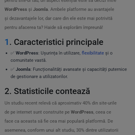
pentru site-ul tău, un aspect esențial este să decizi între
WordPress
și
Joomla
. Ambele platforme au avantajele
și dezavantajele lor, dar care din ele este mai potrivită
pentru afacerea ta? Haide să explorăm împreună!
1
. Caracteristici principale
✅
WordPress
: Ușurința în utilizare,
flexibilitate
și o
comunitate vastă.
✅
Joomla
: Funcționalități avansate și capacități puternice
de gestionare a utilizatorilor.
2. Statisticile contează
Un studiu recent relevă că aproximativ 40% din site-urile
de pe internet sunt construite pe
WordPress
, ceea ce
face ca aceasta să fie cea mai populară platformă. De
asemenea, conform unui alt studiu, 30% dintre utilizatorii