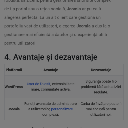
robustă, să zicem, pentru gestionarea unui site complex
de tip portal sau o rețea socială,
Joomla
ar putea fi
alegerea perfectă. La un alt client care gestiona un
portofoliu vast de utilizatori, alegerea
Joomla
a dus la o
gestionare mai eficientă a datelor și o experiență utilă
pentru utilizatori.
4. Avantaje și dezavantaje
Platformă
Avantaje
Dezavantaje
Siguranța poate fi o
Ușor de folosit
, extensibilitate
WordPress
problemă fără actualizări
mare, comunitate activă.
regulate.
Funcții avansate de administrare
Curba de învățare poate fi
Joomla
a utilizatorilor,
personalizare
mai abruptă pentru
complexă.
utilizatori noi.