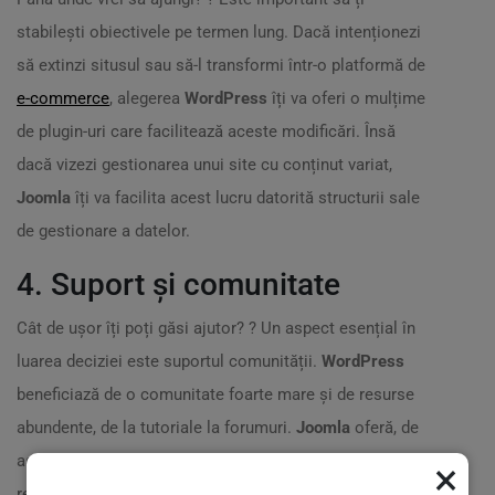
stabilești obiectivele pe termen lung. Dacă intenționezi
să extinzi situsul sau să-l transformi într-o platformă de
e-commerce
, alegerea
WordPress
îți va oferi o mulțime
de plugin-uri care facilitează aceste modificări. Însă
dacă vizezi gestionarea unui site cu conținut variat,
Joomla
îți va facilita acest lucru datorită structurii sale
de gestionare a datelor.
4. Suport și comunitate
Cât de ușor îți poți găsi ajutor? ?️ Un aspect esențial în
luarea deciziei este suportul comunității.
WordPress
beneficiază de o comunitate foarte mare și de resurse
abundente, de la tutoriale la forumuri.
Joomla
oferă, de
asemenea, suport, dar comunitatea sa este mai
×
restrânsă. Dacă te simți mai confortabil având acces la