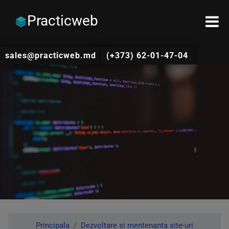
Practicweb
sales@practicweb.md
(+373) 62-01-47-04
Principala
Dezvoltare si mentenanta site-uri