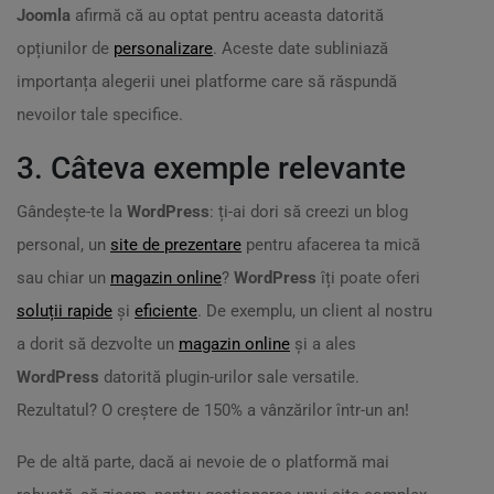
Joomla
afirmă că au optat pentru aceasta datorită
opțiunilor de
personalizare
. Aceste date subliniază
importanța alegerii unei platforme care să răspundă
nevoilor tale specifice.
3. Câteva exemple relevante
Gândește-te la
WordPress
: ți-ai dori să creezi un blog
personal, un
site de prezentare
pentru afacerea ta mică
sau chiar un
magazin online
?
WordPress
îți poate oferi
soluții rapide
și
eficiente
. De exemplu, un client al nostru
a dorit să dezvolte un
magazin online
și a ales
WordPress
datorită plugin-urilor sale versatile.
Rezultatul? O creștere de 150% a vânzărilor într-un an!
Pe de altă parte, dacă ai nevoie de o platformă mai