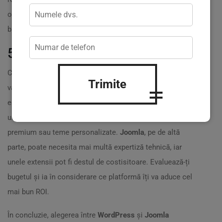
o rețea extinsă de suport,
WordPress
ar putea fi cea mai
bună opțiune.
5. Costurile de întreținere
Ce trebuie să plătești pe termen lung? ? Costurile pot
Trimite
varia semnificativ între cele două platforme.
WordPress
este adesea considerat mai accesibil la început, dar nu
uita să iei în considerare costurile pentru plugin-uri
premium sau teme personalizate.
Joomla
, pe de altă
parte, poate necesita mai multă expertiză tehnică, iar
unele extensii pot fi destul de costisitoare. Evaluează-ți
bugetul și ia în considerare ce platformă îți va aduce cel
mai bun ROI.
În concluzie, alegerea între
WordPress
și
Joomla