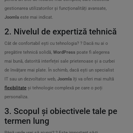
gestionarea utilizatorilor și funcționalități avansate,
Joomla
este mai indicat.
2. Nivelul de expertiză tehnică
Cât de confortabil ești cu tehnologia? ? Dacă nu ai o
pregătire tehnică solidă,
WordPress
poate fi alegerea
mai bună, datorită interfeței sale prietenoase și a curbei
de învățare mai plate. În schimb, dacă ești un specialist
IT sau un dezvoltator web,
Joomla
îți va oferi mai multă
flexibilitate
și tehnologie complexă pe care o poți
personaliza.
3. Scopul și obiectivele tale pe
termen lung
Până unde vrei să ajungi? ? Este important să-ți