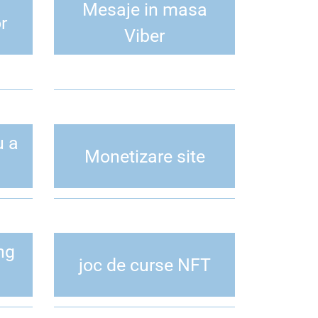
Mesaje in masa
r
Viber
u a
Monetizare site
ng
joc de curse NFT