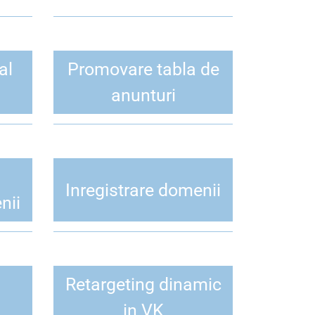
al
Promovare tabla de
anunturi
Inregistrare domenii
nii
Retargeting dinamic
in VK