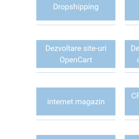
Dropshipping
Dezvoltare site-uri
De
OpenCart
CR
internet magazin