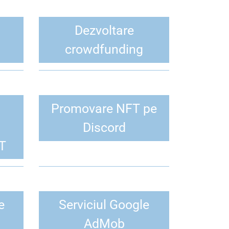
Dezvoltare
crowdfunding
Promovare NFT pe
Discord
T
e
Serviciul Google
AdMob