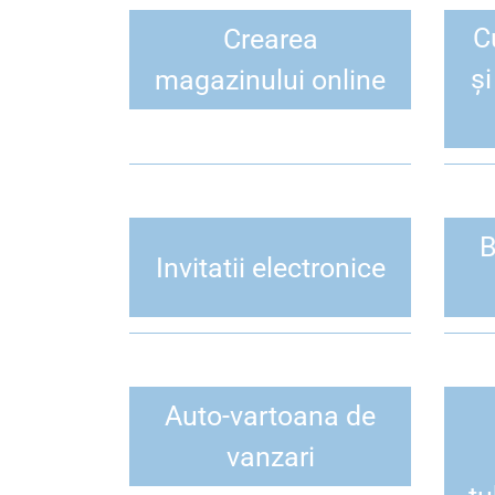
C
Crearea
ș
magazinului online
B
Invitatii electronice
Auto-vartoana de
vanzari