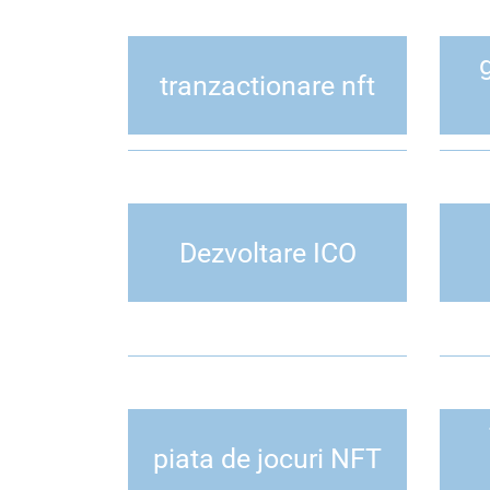
g
tranzactionare nft
Dezvoltare ICO
piata de jocuri NFT