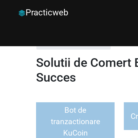
Practicweb
Principala
Comert electronic
Solutii de Comert 
Succes
Bot de
Cr
tranzactionare
KuCoin