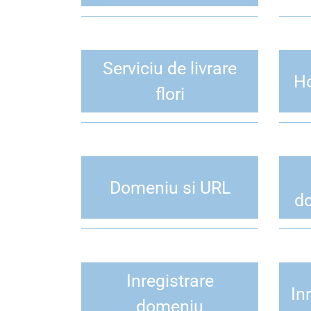
Serviciu de livrare
Ho
flori
Domeniu si URL
do
Inregistrare
In
domeniu