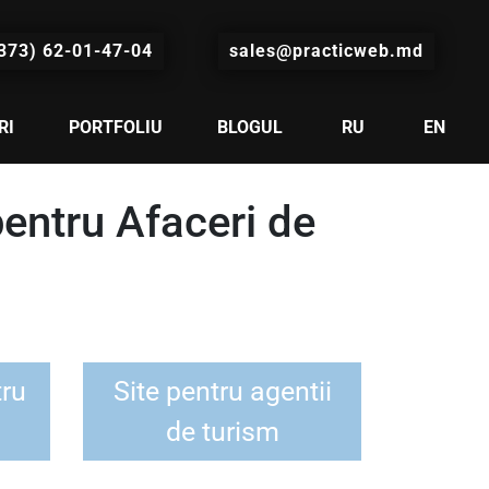
373) 62-01-47-04
sales@practicweb.md
RI
PORTFOLIU
BLOGUL
RU
EN
pentru Afaceri de
tru
Site pentru agentii
de turism