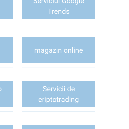
Serviciul Google
Trends
magazin online
o-
Servicii de
criptotrading