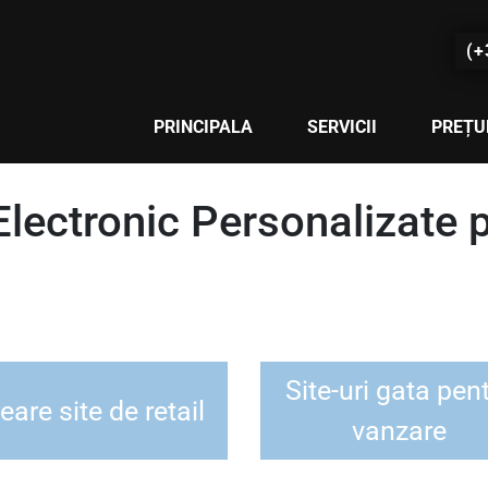
(+
PRINCIPALA
SERVICII
PREȚU
Electronic Personalizate 
Site-uri gata pen
eare site de retail
vanzare