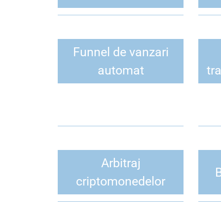
Funnel de vanzari
automat
tr
Arbitraj
B
criptomonedelor