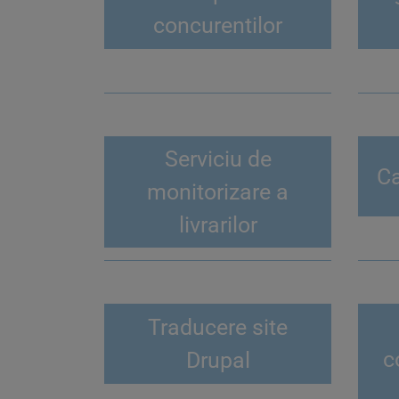
concurentilor
Serviciu de
Ca
monitorizare a
livrarilor
Traducere site
c
Drupal