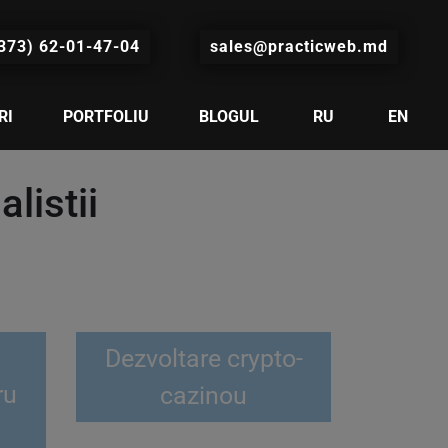
373) 62-01-47-04
sales@practicweb.md
RI
PORTFOLIU
BLOGUL
RU
EN
listii
Dezvoltare crypto-
ru
cazinou