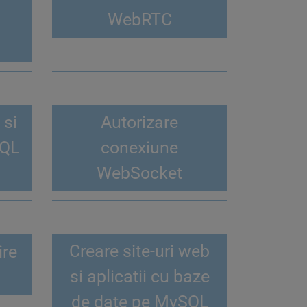
WebRTC
 si
Autorizare
hQL
conexiune
WebSocket
Creare site-uri web
ire
si aplicatii cu baze
de date pe MySQL