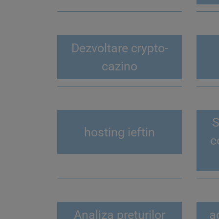
Dezvoltare crypto-
cazino
S
hosting ieftin
c
Analiza preturilor
a