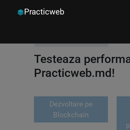
Practicweb
Principala
Testare performanta
Testeaza performan
Practicweb.md!
Dezvoltare pe
Blockchain
p