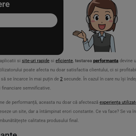
ere
aplicatii si
site-uri rapide
si
eficiente
,
testarea
performanta
devine u
lizatorului poate afecta nu doar satisfactia clientului, ci si profitabi
 să se încarce în mai puțin de
2
secunde. În cazul în care nu își îndep
 financiare semnificative.
eme de performanță, aceasta nu doar că afectează
experiența utilizat
cceseze un site, dar a întâmpinat erori constante. Ce va face? Se va 
mbunătățește calitatea produsului final.
mante