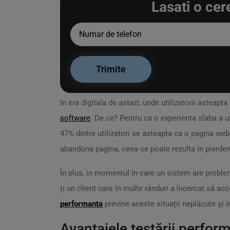
Lasati o cer
In era digitala de astazi, unde utilizatorii asteapta 
software
. De ce? Pentru ca o experienta slaba a uti
47% dintre utilizatori se asteapta ca o pagina web
abandona pagina, ceea ce poate rezulta în pierderi
În plus, in momentul în care un sistem are probl
ți un client care în multe rânduri a încercat să a
performanta
previne aceste situații neplăcute și î
Avantajele testării perfor