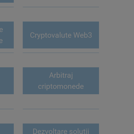
e
Cryptovalute Web3
e
Arbitraj
criptomonede
Dezvoltare solutii