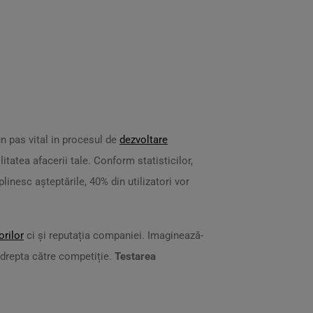
n pas vital in procesul de
dezvoltare
litatea afacerii tale. Conform statisticilor,
linesc așteptările, 40% din utilizatori vor
orilor
ci și reputația companiei. Imaginează-
îndrepta către competiție.
Testarea