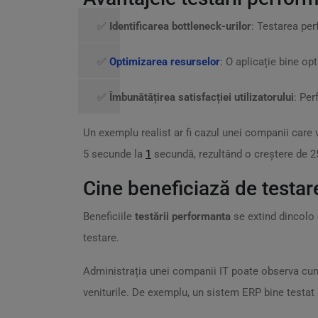
✅
Identificarea bottleneck-urilor
: Testarea per
✅
Optimizarea resurselor
: O aplicație bine o
✅
Îmbunătățirea satisfacției utilizatorului
: Per
Un exemplu realist ar fi cazul unei companii car
5 secunde la
1
secundă, rezultând o creștere de 25
Cine beneficiază de testa
Beneficiile
testării performanta
se extind dincolo d
testare.
Administrația unei companii IT poate observa c
veniturile. De exemplu, un sistem ERP bine testat 