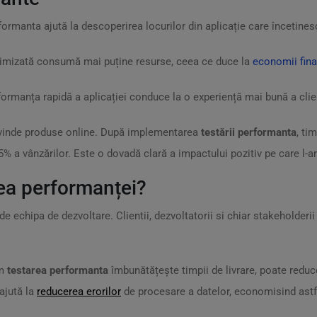
formanta ajută la descoperirea locurilor din aplicație care încetines
ptimizată consumă mai puține resurse, ceea ce duce la
economii fina
formanța rapidă a aplicației conduce la o experiență mai bună a clie
e vinde produse online. După implementarea
testării performanta
, ti
% a vânzărilor. Este o dovadă clară a impactului pozitiv pe care l-a
rea performanței?
e echipa de dezvoltare. Clientii, dezvoltatorii si chiar stakeholderii
um
testarea performanta
îmbunătățește timpii de livrare, poate reduc
ajută la
reducerea erorilor
de procesare a datelor, economisind astfe