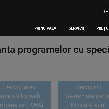
(+
PRINCIPALA
SERVICII
PREȚU
ta programelor cu specia
Dezvoltarea
Servicii IT
aplicatiilor web
Gestionate pent
rogresive (PWA)
Micile Afaceri