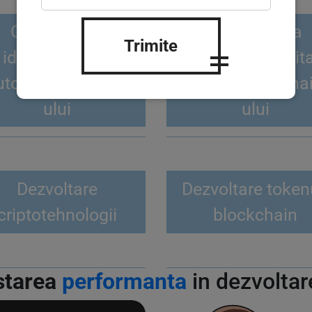
Gestionarea
Gestionarea
Trimite
identificarii cu
identificarii digit
utorul blockchain-
pe baza blocchai
ului
ului
Dezvoltare
Dezvoltare token
criptotehnologii
blockchain
starea
performanta
in dezvolta