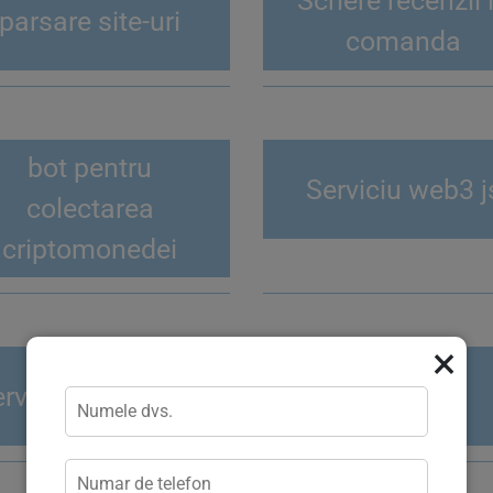
Scriere recenzii 
parsare site-uri
comanda
bot pentru
Serviciu web3 j
colectarea
criptomonedei
×
rviciu de parsing
parcer