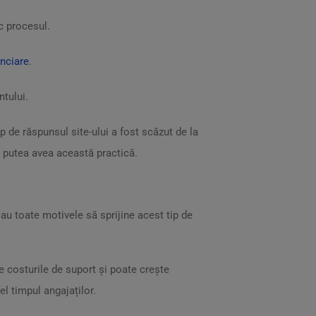
c procesul.
nciare
.
ntului.
mp de răspunsul site-ului a fost scăzut de la
r putea avea această practică.
 au toate motivele să sprijine acest tip de
e costurile de suport și poate crește
l timpul angajaților.