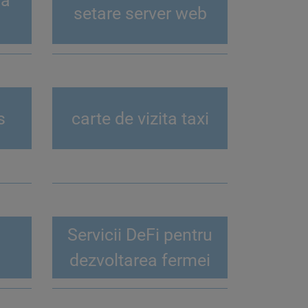
la
setare server web
s
carte de vizita taxi
Servicii DeFi pentru
dezvoltarea fermei