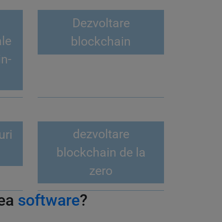
Dezvoltare
ale
blockchain
n-
dezvoltare
uri
blockchain de la
zero
rea
software
?