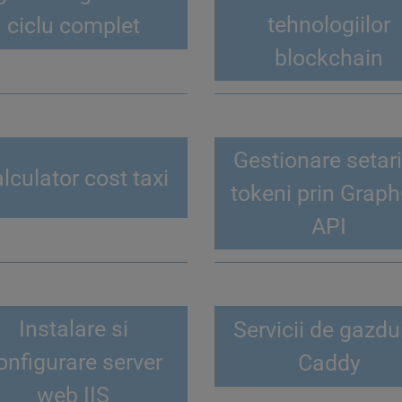
tehnologiilor
ciclu complet
blockchain
Gestionare setari
lculator cost taxi
tokeni prin Grap
API
Instalare si
Servicii de gazdu
onfigurare server
Caddy
web IIS