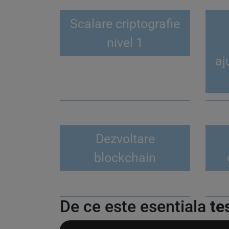
Scalare criptografie
nivel 1
aj
Dezvoltare
blockchain
De ce este esentiala
te