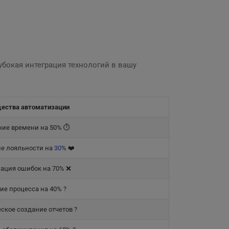
лубокая интеграция технологий в вашу
ества автоматизации
ие времени на 50% ⏱️
е лояльности на
30
% ❤️
ция ошибок на 70% ❌
ие процесса на 40% ?
ское создание отчетов ?