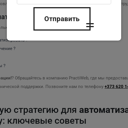
вовлеченности клиентов значительно возрос, а работа с сотр
матизации
Отправить
колько простых шагов:
атизировать ?
чение ?
ы ?
зации!
? Обращайтесь в компанию PractiWeb, где мы предостав
хнической поддержки. Позвоните нам по телефону
+373 620 1
ую стратегию для
автоматиза
у: ключевые советы