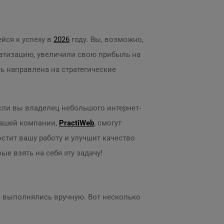
йся к успеху в
2026
году. Вы, возможно,
матизацию, увеличили свою прибыль на
ть направлена на стратегические
сли вы владелец небольшого интернет-
нашей компании,
PractiWeb
, смогут
стит вашу работу и улучшит качество
е взять на себя эту задачу!
е выполнялись вручную. Вот несколько