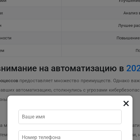
ами
Улучшение
ах
Анализ 
и
Лучшее рас
ьности
Повышение 
ем
По
внимание на автоматизацию в
20
роцессов
предоставляет множество преимуществ. Однако важн
авших автоматизацию, столкнулись с угрозами кибербезопас
×
жных подрядчиков.
а магазина косметики, в
2025
году решила внедрить автомати
стеме, ей удалось не только эффективно управлять заказами, 