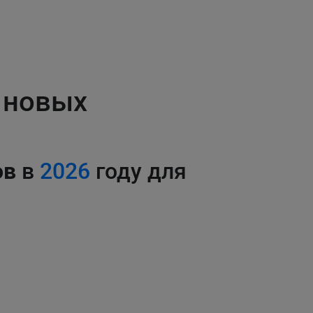
 новых
ов
в
2026
году для