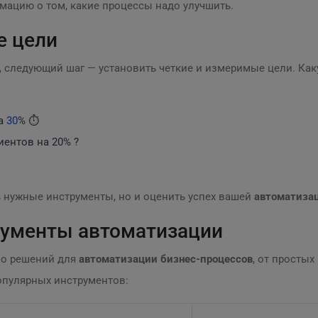
мацию о том, какие процессы надо улучшить.
е цели
, следующий шаг — установить четкие и измеримые цели. Как
на
30
% ⏱️
ентов на 20% ?
ь нужные инструменты, но и оценить успех вашей
автоматизац
рументы автоматизации
во решений для
автоматизации бизнес-процессов
, от просты
опулярных инструментов: