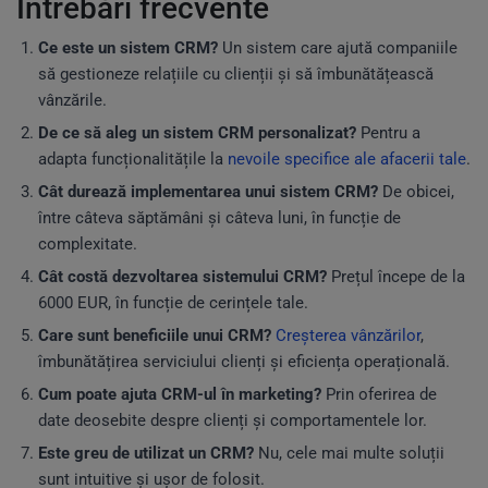
Întrebări frecvente
Ce este un sistem CRM?
Un sistem care ajută companiile
să gestioneze relațiile cu clienții și să îmbunătățească
vânzările.
De ce să aleg un sistem CRM personalizat?
Pentru a
adapta funcționalitățile la
nevoile specifice ale afacerii tale
.
Cât durează implementarea unui sistem CRM?
De obicei,
între câteva săptămâni și câteva luni, în funcție de
complexitate.
Cât costă dezvoltarea sistemului CRM?
Prețul începe de la
6000 EUR, în funcție de cerințele tale.
Care sunt beneficiile unui CRM?
Creșterea vânzărilor
,
îmbunătățirea serviciului clienți și eficiența operațională.
Cum poate ajuta CRM-ul în marketing?
Prin oferirea de
date deosebite despre clienți și comportamentele lor.
Este greu de utilizat un CRM?
Nu, cele mai multe soluții
sunt intuitive și ușor de folosit.