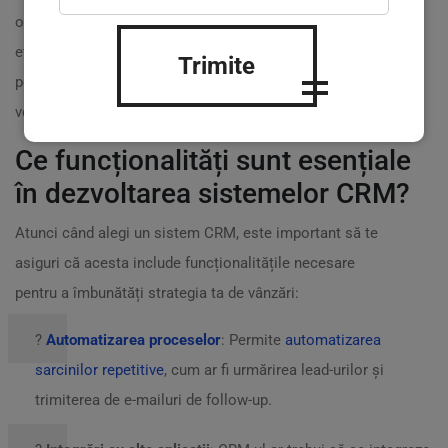
observat cum echipa sa a început să colaboreze mai
eficient. Printre rezultatele obținute, timpul necesar
Trimite
pentru a converti un lead în client a scăzut cu 30%, iar
veniturile totale au crescut cu 50% în doar un an. ?
Ce funcționalități sunt esențiale
în dezvoltarea sistemelor CRM?
Atunci când alegi un sistem CRM, este important să te
asiguri că acesta include funcționalitățile necesare
pentru a îmbunătăți strategia ta de vânzări:
?
Automatizarea proceselor
: Permite
automatizarea
sarcinilor repetitive
, cum ar fi urmărirea lead-urilor și
trimiterea de e-mailuri de follow-up.