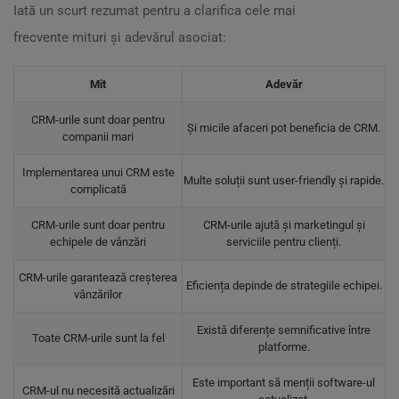
Iată un scurt rezumat pentru a clarifica cele mai
frecvente mituri și adevărul asociat:
Mit
Adevăr
CRM-urile sunt doar pentru
Și micile afaceri pot beneficia de CRM.
companii mari
Implementarea unui CRM este
Multe soluții sunt user-friendly și rapide.
complicată
CRM-urile sunt doar pentru
CRM-urile ajută și marketingul și
echipele de vânzări
serviciile pentru clienți.
CRM-urile garantează creșterea
Eficiența depinde de strategiile echipei.
vânzărilor
Există diferențe semnificative între
Toate CRM-urile sunt la fel
platforme.
Este important să menții software-ul
CRM-ul nu necesită actualizări