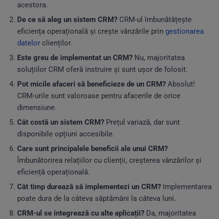
acestora.
De ce să aleg un sistem CRM?
CRM-ul îmbunătățește
eficiența operațională și crește vânzările prin
gestionarea
datelor
clienților.
Este greu de implementat un CRM?
Nu, majoritatea
soluțiilor CRM oferă instruire și sunt ușor de folosit.
Pot micile afaceri să beneficieze de un CRM?
Absolut!
CRM-urile sunt valoroase pentru afacerile de orice
dimensiune.
Cât costă un sistem CRM?
Prețul variază, dar sunt
disponibile opțiuni accesibile.
Care sunt principalele beneficii ale unui CRM?
Îmbunătorirea relațiilor cu clienții, creșterea vânzărilor și
eficiență operațională.
Cât timp durează să implementezi un CRM?
Implementarea
poate dura de la câteva săptămâni la câteva luni.
CRM-ul se integrează cu alte aplicații?
Da, majoritatea