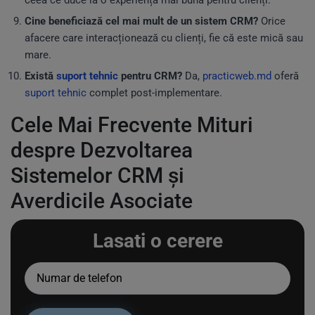
ceea ce duce la o experiență mai bună pentru clienți.
Cine beneficiază cel mai mult de un sistem CRM?
Orice
afacere care interacționează cu clienți, fie că este mică sau
mare.
Există
suport tehnic
pentru CRM?
Da,
practicweb.md
oferă
suport tehnic
complet post-implementare.
Cele Mai Frecvente Mituri
despre Dezvoltarea
Sistemelor CRM și
Averdicile Asociate
Lasati o cerere