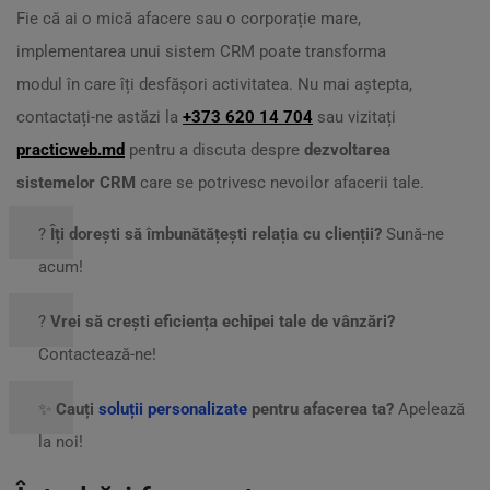
Fie că ai o mică afacere sau o corporație mare,
implementarea unui sistem CRM poate transforma
modul în care îți desfășori activitatea. Nu mai aștepta,
contactați-ne astăzi la
+373 620 14 704
sau vizitați
practicweb.md
pentru a discuta despre
dezvoltarea
sistemelor CRM
care se potrivesc nevoilor afacerii tale.
?
Îți dorești să îmbunătățești relația cu clienții?
Sună-ne
acum!
?
Vrei să crești eficiența echipei tale de vânzări?
Contactează-ne!
✨
Cauți
soluții personalizate
pentru afacerea ta?
Apelează
la noi!