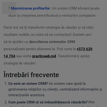
?
Maximizarea profiturilor
: Un sistem CRM eficient poate
duce la creșterea semnificativă a veniturilor companiei.
Dacă vrei să îți transformi strategia de vânzări și să obții
rezultate vizibile, nu ezita să ne contactezi! Suntem aici
să te ajutăm cu
dezvoltarea sistemelor CRM
personalizate pentru afacerea ta. Poți suna la
+373 620
14 704
sau vizita
practicweb.md
. Transformă-ți astăzi
strategia de vânzări!
Întrebări frecvente
Ce este un sistem CRM?
Un sistem care ajută la
gestionarea relațiilor cu clienții, centralizând informațiile și
interacțiunile acestora.
Cum poate CRM-ul să îmbunătățească vânzările?
Prin