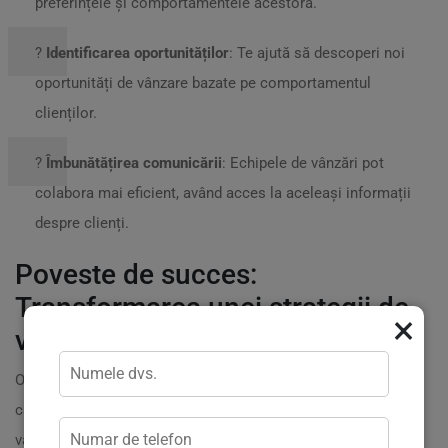
preferințele și comportamentele acestora.
?
Identificarea oportunităților
: Te ajută să descoperi noi
oportunități de vânzare bazate pe comportamentul
clienților.
?
Îmbunătățirea comunicării
: Echipele de vânzări pot
colabora mai eficient, având acces la aceleași informații
despre clienți.
Poveste de succes:
Transformarea unei strategii de
×
vânzări prin CRM
O poveste inspiratoare vine de la
Alex
, un antreprenor
care a decis să își restructureze complet strategia de
vânzări. După ce a implementat un sistem CRM, a