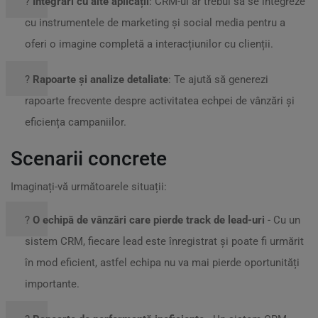
?
Integrări cu alte aplicații
: CRM-ul ar trebui să se integreze
cu instrumentele de marketing și social media pentru a
oferi o imagine completă a interacțiunilor cu clienții.
?
Rapoarte și analize detaliate
: Te ajută să generezi
rapoarte frecvente despre activitatea echpei de vânzări și
eficiența campaniilor.
Scenarii concrete
Imaginați-vă următoarele situații:
?
O echipă de vânzări care pierde track de lead-uri
- Cu un
sistem CRM, fiecare lead este înregistrat și poate fi urmărit
în mod eficient, astfel echipa nu va mai pierde oportunități
importante.