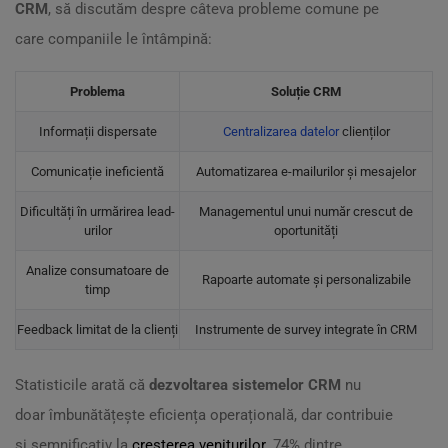
CRM
, să discutăm despre câteva probleme comune pe
care companiile le întâmpină:
Problema
Soluție CRM
Informații dispersate
Centralizarea datelor
clienților
Comunicație ineficientă
Automatizarea e-mailurilor și mesajelor
Dificultăți în urmărirea lead-
Managementul unui număr crescut de
urilor
oportunități
Analize consumatoare de
Rapoarte automate și personalizabile
timp
Feedback limitat de la clienți
Instrumente de survey integrate în CRM
Statisticile arată că
dezvoltarea sistemelor CRM
nu
doar îmbunătățește eficiența operațională, dar contribuie
și semnificativ la
creșterea veniturilor
. 74% dintre