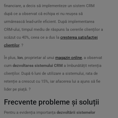
financiare, a decis să implementeze un sistem CRM
după ce a observat că echipa ei nu reușea să
urmărească lead-urile eficient. După implementarea
CRM-ului, timpul mediu de răspuns la cererile clienților a
scăzut cu 40%, ceea ce a dus la
creșterea satisfacției
clienților
. ?
În plus,
Ion
, proprietar al unui
magazin online
, a observat
cum
dezvoltarea sistemului CRM
a îmbunătățit retenția
clienților. După 6 luni de utilizare a sistemului, rata de
retenție a crescut cu 15%, iar afacerea lui a ajuns să fie
lider pe piață. ?
Frecvente probleme și soluții
Pentru a evidenția importanța
dezvoltării sistemelor