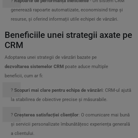
?
Rapoarte de performanță ineficiente
- Un sistem CRM
generează rapoarte automatizate, economisind timp și
resurse, și oferind informații utile echipei de vânzări.
Beneficiile unei strategii axate pe
CRM
Adoptarea unei strategii de vânzări bazate pe
dezvoltarea sistemelor CRM
poate aduce multiple
beneficii, cum ar fi:
?
Scopuri mai clare pentru echipa de vânzări
: CRM-ul ajută
la stabilirea de obiective precise și măsurabile.
?
Creșterea satisfacției clienților
: O comunicare mai bună
și servicii personalizate îmbunătățesc experiența generală
a clientului.