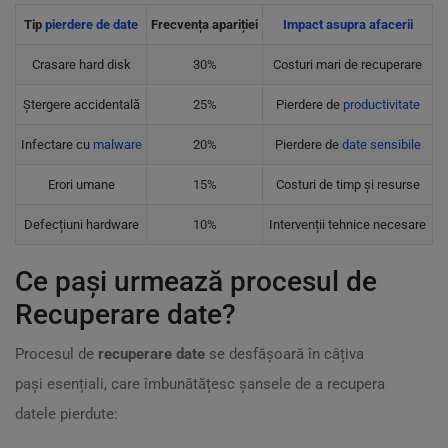
Tip
pierdere de date
Frecvența apariției
Impact asupra afacerii
Crasare hard disk
30%
Costuri mari de recuperare
Ștergere accidentală
25%
Pierdere de
productivitate
Infectare cu
malware
20%
Pierdere de
date sensibile
Erori umane
15%
Costuri de timp și resurse
Defecțiuni hardware
10%
Intervenții tehnice necesare
Ce pași urmează procesul de
Recuperare date?
Procesul de
recuperare date
se desfășoară în câțiva
pași esențiali, care îmbunătățesc șansele de a recupera
datele pierdute: