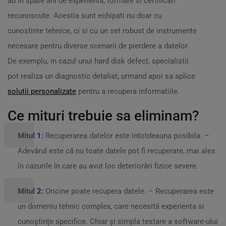
au in spate ani de experienta, formare si certificari
recunoscute. Acestia sunt echipati nu doar cu
cunostinte tehnice, ci si cu un set robust de instrumente
necesare pentru diverse scenarii de pierdere a datelor.
De exemplu, in cazul unui hard disk defect, specialistii
pot realiza un diagnostic detaliat, urmand apoi sa aplice
solutii personalizate
pentru a recupera informatiile.
Ce mituri trebuie sa eliminam?
Mitul
1
:
Recuperarea datelor este intotdeauna posibila. –
Adevărul este că nu toate datele pot fi recuperate, mai ales
în cazurile în care au avut loc deteriorări fizice severe.
Mitul
2
:
Oricine poate recupera datele. – Recuperarea este
un domeniu tehnic complex, care necesită experienta si
cunoștințe specifice. Chiar și simpla testare a software-ului