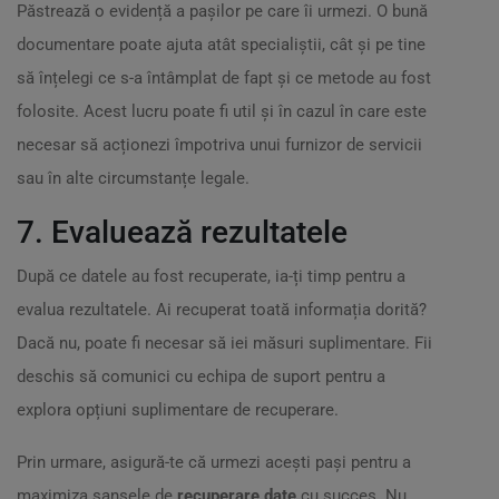
Păstrează o evidență a pașilor pe care îi urmezi. O bună
documentare poate ajuta atât specialiștii, cât și pe tine
să înțelegi ce s-a întâmplat de fapt și ce metode au fost
folosite. Acest lucru poate fi util și în cazul în care este
necesar să acționezi împotriva unui furnizor de servicii
sau în alte circumstanțe legale.
7. Evaluează rezultatele
După ce datele au fost recuperate, ia-ți timp pentru a
evalua rezultatele. Ai recuperat toată informația dorită?
Dacă nu, poate fi necesar să iei măsuri suplimentare. Fii
deschis să comunici cu echipa de suport pentru a
explora opțiuni suplimentare de recuperare.
Prin urmare, asigură-te că urmezi acești pași pentru a
maximiza șansele de
recuperare date
cu succes. Nu