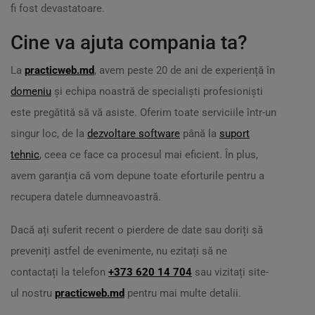
fi fost devastatoare.
Cine va ajuta compania ta?
La
practicweb.md
, avem peste 20 de ani de experiență în
domeniu
și echipa noastră de specialiști profesioniști
este pregătită să vă asiste. Oferim toate serviciile într-un
singur loc, de la
dezvoltare software
până la
suport
tehnic
, ceea ce face ca procesul mai eficient. În plus,
avem garanția că vom depune toate eforturile pentru a
recupera datele dumneavoastră.
Dacă ați suferit recent o pierdere de date sau doriți să
preveniți astfel de evenimente, nu ezitați să ne
contactați la telefon
+373 620 14 704
sau vizitați site-
ul nostru
practicweb.md
pentru mai multe detalii.