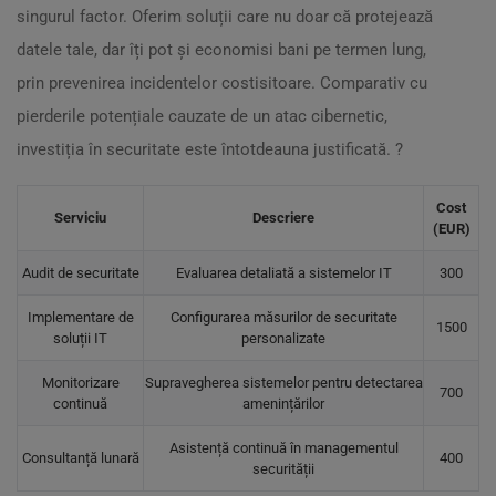
singurul factor. Oferim soluții care nu doar că protejează
datele tale, dar îți pot și economisi bani pe termen lung,
prin prevenirea incidentelor costisitoare. Comparativ cu
pierderile potențiale cauzate de un atac cibernetic,
investiția în securitate este întotdeauna justificată. ?
Cost
Serviciu
Descriere
(EUR)
Audit de securitate
Evaluarea detaliată a sistemelor IT
300
Implementare de
Configurarea măsurilor de securitate
1500
soluții IT
personalizate
Monitorizare
Supravegherea sistemelor pentru detectarea
700
continuă
amenințărilor
Asistență continuă în managementul
Consultanță lunară
400
securității