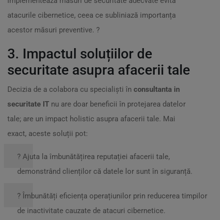
implementează măsuri de securitate adecvate evită
atacurile cibernetice, ceea ce subliniază importanța
acestor măsuri preventive. ?️
3. Impactul soluțiilor de
securitate asupra afacerii tale
Decizia de a colabora cu specialiști în
consultanta in
securitate IT
nu are doar beneficii în protejarea datelor
tale; are un impact holistic asupra afacerii tale. Mai
exact, aceste soluții pot:
? Ajuta la îmbunătățirea reputației afacerii tale,
demonstrând clienților că datele lor sunt în siguranță.
? Îmbunătăți eficiența operațiunilor prin reducerea timpilor
de inactivitate cauzate de atacuri cibernetice.