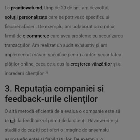
La
practicweb.md
, timp de 20 de ani, am dezvoltat
soluții personalizate
care se potrivesc specificului
fiecărei afaceri. De exemplu, am colaborat cu o mică
firmă de
e-commerce
care avea probleme cu securizarea
tranzacțiilor. Am realizat un audit exhaustiv și am
implementat măsuri specifice pentru a întări securitatea
plăților online, ceea ce a dus la
creșterea vânzărilor
și a
încrederii clienților. ?
3. Reputația companiei si
feedback-urile clienților
O altă metodă eficientă de a evalua o companie este să
te
ui
ți la feedback-ul primit de la clienți. Review-urile și
studiile de caz îți pot oferi o imagine de ansamblu
asupra eficienței și fiabilității lor. De exemplu, o