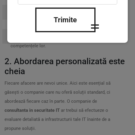
? Verifică dacă au clienți din domeniul tău și feedback
Trimite
pozitiv de la aceștia.
? Caută studii de caz relevante care demonstrează
competențele lor.
2. Abordarea personalizată este
cheia
Fiecare afacere are nevoi unice. Aici este esențial să
găsești o companie care nu oferă soluții standard, ci
abordează fiecare caz în parte. O companie de
consultanta in securitate IT
ar trebui să efectueze o
evaluare detaliată a infrastructurii tale IT înainte de a
propune soluții.