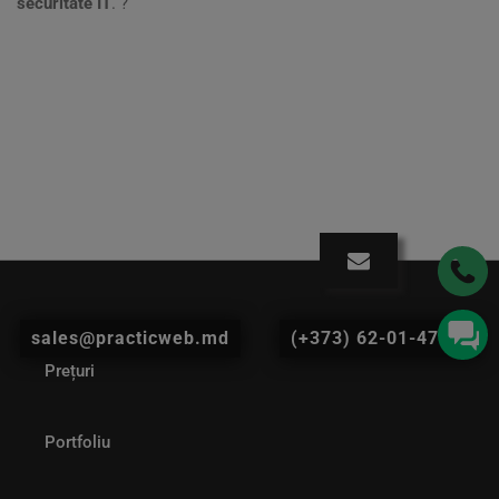
securitate IT
. ?
sales@practicweb.md
(+373) 62-01-47-04
Prețuri
Portfoliu