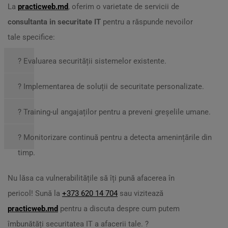
La
practicweb.md
, oferim o varietate de servicii de
consultanta in securitate IT
pentru a răspunde nevoilor
tale specifice:
? Evaluarea securității sistemelor existente.
?️ Implementarea de soluții de securitate personalizate.
? Training-ul angajaților pentru a preveni greșelile umane.
? Monitorizare continuă pentru a detecta amenințările din
timp.
Nu lăsa ca vulnerabilitățile să îți pună afacerea în
pericol! Sună la
+373 620 14 704
sau vizitează
practicweb.md
pentru a discuta despre cum putem
îmbunătăți securitatea IT a afacerii tale. ?