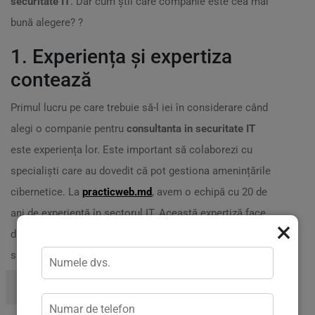
securitate IT
. Dar cum știi care companie este cea mai
bună alegere? ?
1. Experiența și expertiza
contează
Primul lucru pe care trebuie să-l iei în considerare când
alegi o companie pentru
consultanta in securitate IT
este experiența lor. Este important să colaborezi cu
specialiști care au dovedit că pot gestiona amenințările
cibernetice. La
practicweb.md
, avem o echipă cu 20 de
ani de experiență în sectorul IT. Această expertiză face
×
diferența în evaluarea riscurilor și implementarea
soluțiilor necesare. ?️
? Analizeaza portofoliul companiei pentru a vedea cazurile
lor de succes.