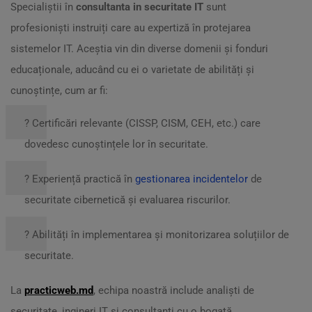
Specialiștii în
consultanta in securitate IT
sunt
profesioniști instruiți care au expertiză în protejarea
sistemelor IT. Aceștia vin din diverse domenii și fonduri
educaționale, aducând cu ei o varietate de abilități și
cunoștințe, cum ar fi:
? Certificări relevante (CISSP, CISM, CEH, etc.) care
dovedesc cunoștințele lor în securitate.
?️ Experiență practică în
gestionarea incidentelor
de
securitate cibernetică și evaluarea riscurilor.
? Abilități în implementarea și monitorizarea soluțiilor de
securitate.
La
practicweb.md
, echipa noastră include analiști de
securitate, ingineri IT și consultanți cu o bogată