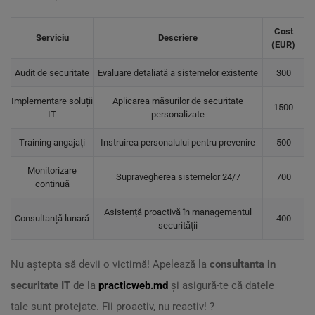
Cost
Serviciu
Descriere
(EUR)
Audit de securitate
Evaluare detaliată a sistemelor existente
300
Implementare soluții
Aplicarea măsurilor de securitate
1500
IT
personalizate
Training angajați
Instruirea personalului pentru prevenire
500
Monitorizare
Supravegherea sistemelor 24/7
700
continuă
Asistență proactivă în managementul
Consultanță lunară
400
securității
Nu aștepta să devii o victimă! Apelează la
consultanta in
securitate IT
de la
practicweb.md
și asigură-te că datele
tale sunt protejate. Fii proactiv, nu reactiv! ?️