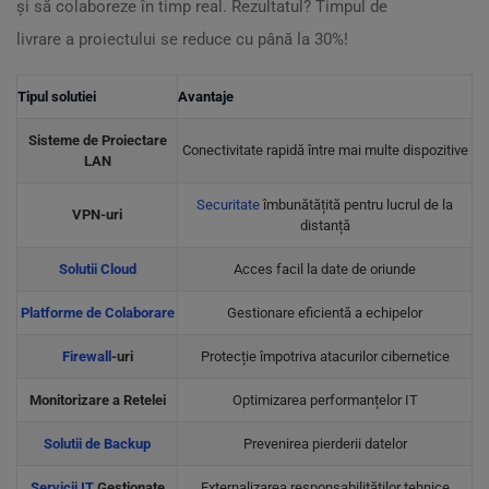
și să colaboreze în timp real. Rezultatul? Timpul de
livrare a proiectului se reduce cu până la 30%!
Tipul solutiei
Avantaje
Sisteme de Proiectare
Conectivitate rapidă între mai multe dispozitive
LAN
Securitate
îmbunătățită pentru lucrul de la
VPN-uri
distanță
Solutii Cloud
Acces facil la date de oriunde
Platforme de Colaborare
Gestionare eficientă a echipelor
Firewall
-uri
Protecție împotriva atacurilor cibernetice
Monitorizare a Retelei
Optimizarea performanțelor IT
Solutii de Backup
Prevenirea pierderii datelor
Servicii IT
Gestionate
Externalizarea responsabilităților tehnice