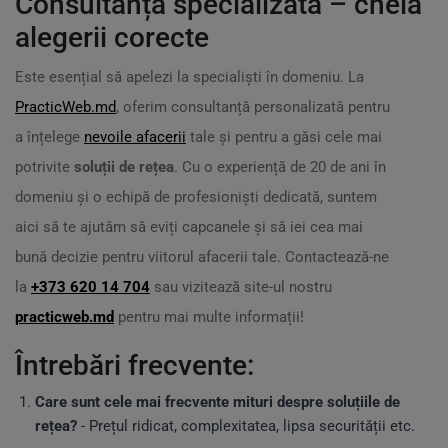
Consultanța specializată – cheia
alegerii corecte
Este esențial să apelezi la specialiști în domeniu. La
PracticWeb.md
, oferim consultanță personalizată pentru
a înțelege
nevoile afacerii
tale și pentru a găsi cele mai
potrivite
soluții de rețea
. Cu o experiență de 20 de ani în
domeniu și o echipă de profesioniști dedicată, suntem
aici să te ajutăm să eviți capcanele și să iei cea mai
bună decizie pentru viitorul afacerii tale. Contactează-ne
la
+373 620 14 704
sau vizitează site-ul nostru
practicweb.md
pentru mai multe informații!
Întrebări frecvente:
Care sunt cele mai frecvente mituri despre soluțiile de
rețea?
- Prețul ridicat, complexitatea, lipsa securității etc.