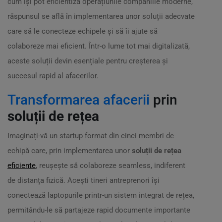
cum își pot eficientiza operațiunile companiile moderne,
răspunsul se află în implementarea unor soluții adecvate
care să le conecteze echipele și să îi ajute să
colaboreze mai eficient. Într-o lume tot mai digitalizată,
aceste soluții devin esențiale pentru creșterea și
succesul rapid al afacerilor.
Transformarea afacerii
prin
soluții de rețea
Imaginați-vă un startup format din cinci membri de
echipă care, prin implementarea unor
soluții de rețea
eficiente
, reușește să colaboreze seamless, indiferent
de distanța fizică. Acești tineri antreprenori își
conectează laptopurile printr-un sistem integrat de rețea,
permitându-le să partajeze rapid documente importante