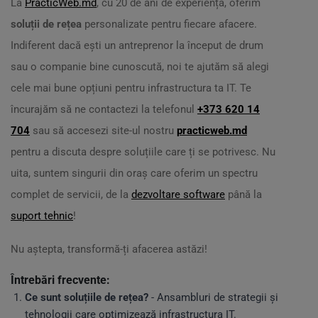
La
PracticWeb.md
, cu 20 de ani de experiență, oferim
soluții de rețea
personalizate pentru fiecare afacere.
Indiferent dacă ești un antreprenor la început de drum
sau o companie bine cunoscută, noi te ajutăm să alegi
cele mai bune opțiuni pentru infrastructura ta IT. Te
încurajăm să ne contactezi la telefonul
+373 620 14
704
sau să accesezi site-ul nostru
practicweb.md
pentru a discuta despre soluțiile care ți se potrivesc. Nu
uita, suntem singurii din oraș care oferim un spectru
complet de servicii, de la
dezvoltare software
până la
suport tehnic
!
Nu aștepta, transformă-ți afacerea astăzi!
Întrebări frecvente:
Ce sunt soluțiile de rețea?
- Ansambluri de strategii și
tehnologii care optimizează infrastructura IT.