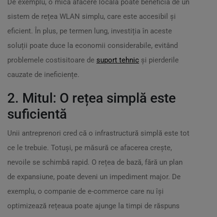
De exemplu, o mică afacere locală poate beneficia de un
sistem de rețea WLAN simplu, care este accesibil și
eficient. În plus, pe termen lung, investiția în aceste
soluții poate duce la economii considerabile, evitând
problemele costisitoare de
suport tehnic
și pierderile
cauzate de ineficiențe.
2. Mitul: O rețea simplă este
suficientă
Unii antreprenori cred că o infrastructură simplă este tot
ce le trebuie. Totuși, pe măsură ce afacerea crește,
nevoile se schimbă rapid. O rețea de bază, fără un plan
de expansiune, poate deveni un impediment major. De
exemplu, o companie de e-commerce care nu își
optimizează rețeaua poate ajunge la timpi de răspuns