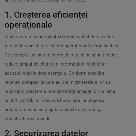
unei selecții atente a soluțiilor de rețea.
1. Creșterea eficienței
operaționale
Implementarea unor
soluții de rețea
adaptate nevoilor
tale poate duce la o eficiență operațională semnificativă.
De exemplu, un sistem intern de rețea bine gândit poate
reduce timpul de căutare a informațiilor, facilitând
accesul rapid la date esențiale. Conform studiilor
recente, companiile care au optimizat rețelele lor au
raportat o creștere a productivității angajaților cu până
la 30%. Astfel, un mediu de lucru care încurajează
colaborarea eficientă ajută echipele să își atingă
obiectivele mai repede.
2. Securizarea datelor