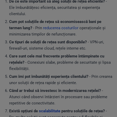
De ce este important să aleg soluții de rețea eficiente?
-
Ele îmbunătățesc eficiența, securitatea și experiența
clientului.
Cum pot soluțiile de rețea să economisească bani pe
termen lung?
- Prin
reducerea costurilor
operaționale și
minimizarea timpilor de nefuncționare.
Ce tipuri de soluții de rețea sunt disponibile?
- VPN-uri,
firewall-uri, sisteme cloud, rețele interne etc.
Care sunt cele mai frecvente probleme întâmpinate cu
rețelele?
- Conexiuni slabe, probleme de securitate și lipsa
flexibilității.
Cum îmi pot îmbunătăți experiența clientului?
- Prin crearea
unor soluții de rețea rapide și eficiente.
Când ar trebui să investesc în modernizarea rețelei?
-
Atunci când observi întârzieri în procesare sau probleme
repetitive de conectivitate.
Există opțiuni de
scalabilitate
pentru soluțiile de rețea?
-