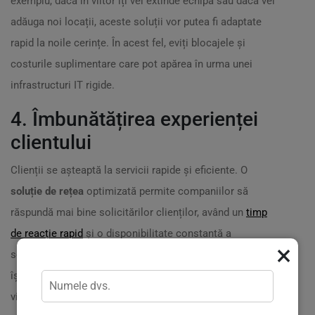
exemplu, dacă în viitor îți vei extinde echipa sau dacă vei
adăuga noi locații, aceste soluții vor putea fi adaptate
rapid la noile cerințe. În acest fel, eviți blocajele și
costurile suplimentare care pot apărea în urma unei
infrastructuri IT rigide.
4. Îmbunătățirea experienței
clientului
Clienții se așteaptă la servicii rapide și eficiente. O
soluție de rețea
optimizată permite companiilor să
răspundă mai bine solicitărilor clienților, având un
timp
de reacție rapid
și o disponibilitate constantă a
×
serviciilor. De exemplu, o companie de e-commerce care
își modernizează rețeaua poate ajunge să își dubleze
viteza de procesare a comenzilor, îmbunătățind astfel