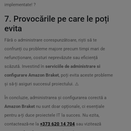
implementate! ?
7. Provocările pe care le poți
evita
Fără o administrare corespunzătoare, riști să te
confrunți cu probleme majore precum timpi mari de
nefuncționare, costuri neprevăzute sau eficiență
scăzută. Investind în
serviciile de administrare si
configurare Amazon Braket
, poți evita aceste probleme
și să-ți asiguri succesul proiectului. ⚠️
În concluzie, administrarea și configurarea corectă a
Amazon Braket
nu sunt doar opționale, ci esențiale
pentru a-ți duce proiectele IT la succes. Nu ezita,
contactează-ne la
+373 620 14 704
sau vizitează