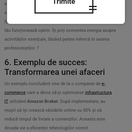
Trimite
este suportul constant pe care îl primești. Echipa
noastră de specialiști cu peste 20 de ani de experiență
îți va fi alături la fiecare pas, asigurându-se că sistemul
tău funcționează optim. Îți poți concentra energia asupra
activităților esențiale, lăsând partea tehnică în seama
profesioniștilor. ?
6. Exemplu de succes:
Transformarea unei afaceri
Un exemplu concludent vine de la o companie de
e-
commerce
care a decis să-și optimizeze
infrastructura
IT
utilizând
Amazon Braket
. După implementare, au
reușit să își crească vânzările online cu 50% și să
reducă timpul de livrare a comenzilor. Aceasta este
dovada vie a eficienței tehnologiilor corect