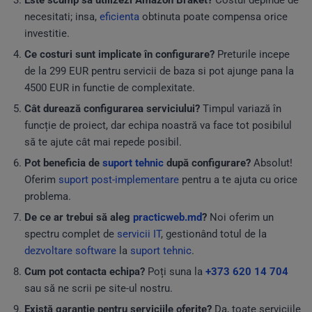
Este scump sa utilizezi Amazon Braket?
Costul depinde de
necesitati; insa,
eficienta
obtinuta poate compensa orice
investitie.
Ce costuri sunt implicate în configurare?
Preturile incepe
de la 299 EUR pentru servicii de baza si pot ajunge pana la
4500 EUR in functie de complexitate.
Cât durează configurarea serviciului?
Timpul variază în
funcție de proiect, dar echipa noastră va face tot posibilul
să te ajute cât mai repede posibil.
Pot beneficia de
suport tehnic
după configurare?
Absolut!
Oferim
suport post-implementare
pentru a te ajuta cu orice
problema.
De ce ar trebui să aleg
practicweb.md
?
Noi oferim un
spectru complet de
servicii IT
, gestionând totul de la
dezvoltare software
la
suport tehnic
.
Cum pot contacta echipa?
Poți suna la
+373 620 14 704
sau să ne scrii pe site-ul nostru.
Există garanție pentru serviciile oferite?
Da, toate serviciile