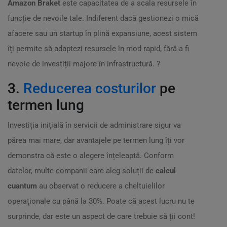
Amazon Braket
este capacitatea de a scala resursele în
funcție de nevoile tale. Indiferent dacă gestionezi o mică
afacere sau un startup în plină expansiune, acest sistem
îți permite să adaptezi resursele în mod rapid, fără a fi
nevoie de investiții majore în infrastructură. ?
3.
Reducerea costurilor
pe
termen lung
Investiția inițială în servicii de administrare sigur va
părea mai mare, dar avantajele pe termen lung îți vor
demonstra că este o alegere înțeleaptă. Conform
datelor, multe companii care aleg soluții de
calcul
cuantum
au observat o reducere a cheltuielilor
operaționale cu până la 30%. Poate că acest lucru nu te
surprinde, dar este un aspect de care trebuie să ții cont!