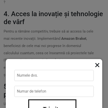
?
4. Acces la inovație și tehnologie
de vârf
Pentru a rămâne competitiv, trebuie să ai access la cele
mai recente inovații. Implementând
Amazon Braket
,
beneficiezi de cele mai noi progrese în domeniul
calculului cuantum, ceea ce înseamnă că proiectele tale
IT nu vor rămâne în urmă. Cu
soluții inovatoare
, poți
×
explora noi posibilități și îmbunătăți continuu produsele
și serviciile tale. ?
5.
Suport tehnic
și asistență
personalizată
Un alt aspect pozitiv al administrării acestor servicii