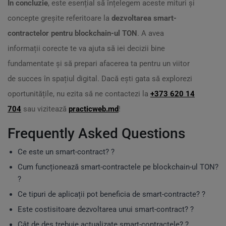
În concluzie
, este esențial să înțelegem aceste mituri și
concepte greșite referitoare la
dezvoltarea smart-
contractelor pentru blockchain-ul TON
. A avea
informații corecte te va ajuta să iei decizii bine
fundamentate și să prepari afacerea ta pentru un viitor
de succes în spațiul digital. Dacă ești gata să explorezi
oportunitățile, nu ezita să ne contactezi la
+373 620 14
704
sau vizitează
practicweb.md
!
Frequently Asked Questions
Ce este un smart-contract? ?
Cum funcționează smart-contractele pe blockchain-ul TON?
?
Ce tipuri de aplicații pot beneficia de smart-contracte? ?
Este costisitoare dezvoltarea unui smart-contract? ?
Cât de des trebuie actualizate smart-contractele? ?