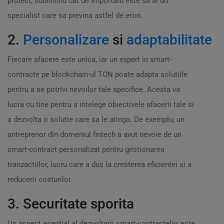
proiect, subliniind cat de important este sa ai un
specialist care sa previna astfel de erori.
2.
Personalizare
si
adaptabilitate
Fiecare afacere este unica, iar un expert in smart-
contracte pe blockchain-ul TON poate adapta solutiile
pentru a se potrivi nevoilor tale specifice. Acesta va
lucra cu tine pentru a intelege obiectivele afacerii tale si
a dezvolta o solutie care sa le atinga. De exemplu, un
antreprenor din domeniul fintech a avut nevoie de un
smart-contract personalizat pentru gestionarea
tranzactiilor, lucru care a dus la cresterea eficientei si a
reducerii costurilor.
3. Securitate sporita
Un aspect esential al dezvoltarii smart-contractelor este