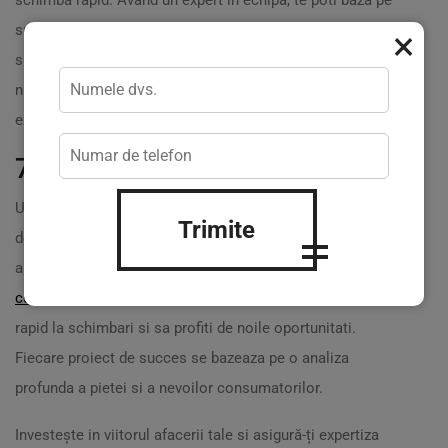
schimba rapid. Avand un expert in echipa, te poti baza pe
suport constant si actualizari pentru a te asigura ca
×
sistemul tau este eficient si actualizat. Acest lucru nu
numai ca iti protejeaza investitia, dar si asigura o
experienta mai buna pentru utilizatori.
7. Ințelegerea pieței și inovațiilor
Un expert in smart-contracte pe blockchain-ul TON nu
Trimite
doar ca realizeaza contractele, dar are si o viziune
asupra tendintelor pietei. Aceasta poate oferi
avantaje
competitive
afacerii tale, permitandu-ti sa te adaptezi
rapid la schimbari si sa profiti de noile oportunitati.
Fiecare proiect de succes se bazeaza pe o analiza
profunda a pietei si a nevoilor consumatorilor.
Investește in viitorul afacerii tale si asigură-ți expertiza