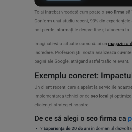
Te-ai întrebat vreodată cum poate o
seo firma
să î
Conform unui studiu recent, 93% din experiențele 
pot pierde informațiile despre tine și afacerea ta.
Imaginați-vă o situație comună: ai un
magazin onl
încredere. Profesioniștii noștri analizează cuvint
pagini ale Google, atrăgând astfel trafic relevant.
Exemplu concret: Impactul p
Un client recent, care a apelat la serviciile noast
implementarea tehnicilor de
seo local
și optimiza
eficienței strategiei noastre.
De ce să alegi o
seo firma
ca
p
?
Experiență de 20 de ani
în domeniul dezvoltări