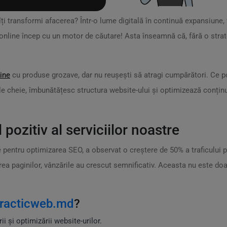
ți transformi afacerea? Într-o lume digitală în continuă expansiune, v
online încep cu un motor de căutare! Asta înseamnă că, fără o stra
ine
cu produse grozave, dar nu reușești să atragi cumpărători. Ce po
ele cheie, îmbunătățesc structura website-ului și optimizează conținu
ozitiv al serviciilor noastre
re pentru optimizarea SEO, a observat o creștere de 50% a traficului p
rea paginilor, vânzările au crescut semnificativ. Aceasta nu este d
racticweb.md
?
i și optimizării website-urilor.