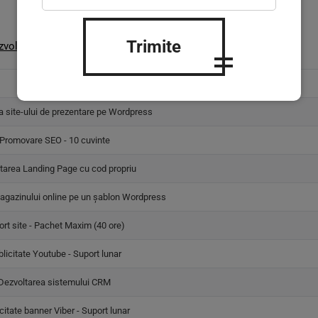
Trimite
zvoltare software
la
suport tehnic
, toate sub un singur acoperiș.
Serviciu
a site-ului de prezentare pe Wordpress
Promovare SEO - 10 cuvinte
tarea Landing Page cu cod propriu
agazinului online pe un șablon Wordpress
rt site - Pachet Maxim (40 ore)
licitate Youtube - Suport lunar
Dezvoltarea sistemului CRM
citate banner Viber - Suport lunar