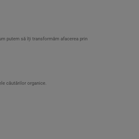
um putem să îți transformăm afacerea prin
ele căutărilor organice.