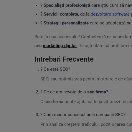
?
Specialiști profesioniști
care știu cum să nav
?
Servicii complete
, de la
dezvoltare software
p
?
Strategii personalizate
care se adaptează nevo
Bate la ușa succesului! Contactează-ne acum la
+
seo
marketing digital
. Te așteptăm să profităm îm
Intrebari Frecvente
? Ce este SEO?
SEO, sau optimizarea pentru motoarele de căutare
? De ce am nevoie de o
seo firma
?
O
seo firma
poate ajuta să te poziționezi pe prim
? Cum măsor succesul unei campanii SEO?
Prin analiza creșterii traficului, poziționarea c