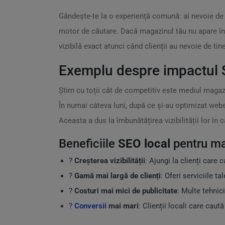
Gândește-te la o experiență comună: ai nevoie de u
motor de căutare. Dacă magazinul tău nu apare în re
vizibilă exact atunci când clienții au nevoie de tine
Exemplu despre impactul 
Știm cu toții cât de competitiv este mediul magaz
În numai câteva luni, după ce și-au optimizat websi
Aceasta a dus la îmbunătățirea vizibilității lor în 
Beneficiile
SEO local
pentru ma
?
Creșterea vizibilității
: Ajungi la clienți care 
?️
Gamă mai largă de clienți
: Oferi serviciile t
?
Costuri mai mici de publicitate
: Multe tehnic
?
Conversii
mai mari
: Clienții locali care cau