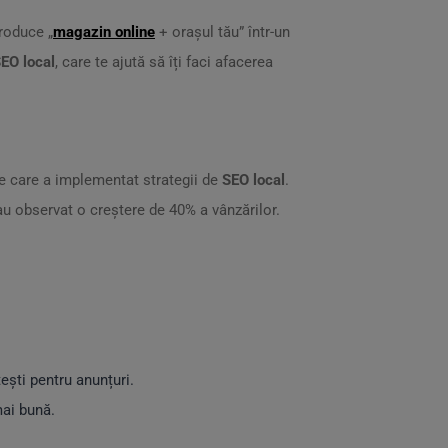
troduce „
magazin online
+ orașul tău” într-un
EO local
, care te ajută să îți faci afacerea
ne care a implementat strategii de
SEO local
.
 au observat o creștere de 40% a vânzărilor.
ești pentru anunțuri.
mai bună.