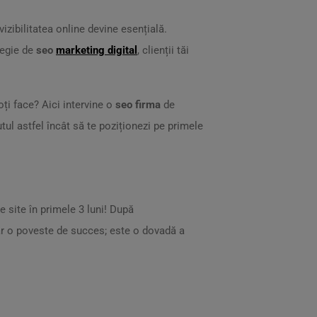
izibilitatea online devine esențială.
tegie de
seo
marketing digital
, clienții tăi
ți face? Aici intervine o
seo firma
de
tul astfel încât să te poziționezi pe primele
e site în primele 3 luni! După
oar o poveste de succes; este o dovadă a