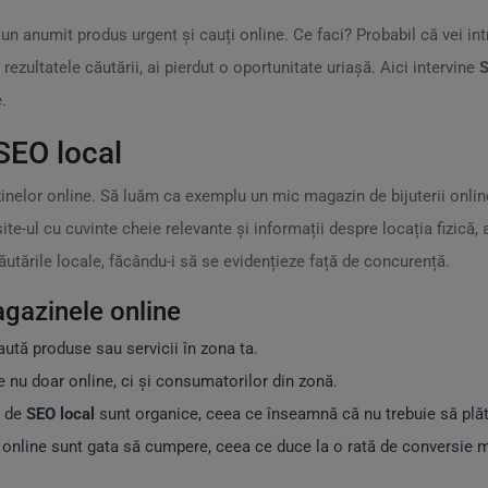
n anumit produs urgent și cauți online. Ce faci? Probabil că vei in
zultatele căutării, ai pierdut o oportunitate uriașă. Aici intervine
S
.
SEO local
inelor online. Să luăm ca exemplu un mic magazin de bijuterii onli
te-ul cu cuvinte cheie relevante și informații despre locația fizică,
căutările locale, făcându-i să se evidențieze față de concurență.
gazinele online
caută produse sau servicii în zona ta.
ale nu doar online, ci și consumatorilor din zonă.
i de
SEO local
sunt organice, ceea ce înseamnă că nu trebuie să plăt
tă online sunt gata să cumpere, ceea ce duce la o rată de conversie 