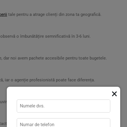
erii
tale pentru a atrage clienți din zona ta geografică.
r observă o îmbunătățire semnificativă în 3-6 luni.
rite, dar noi avem pachete accesibile pentru toate bugetele.
ă, iar o agenție profesionistă poate face diferența.
×
uvinte cheie pentru afacerea ta.
acta direct pe website-ul nostru.