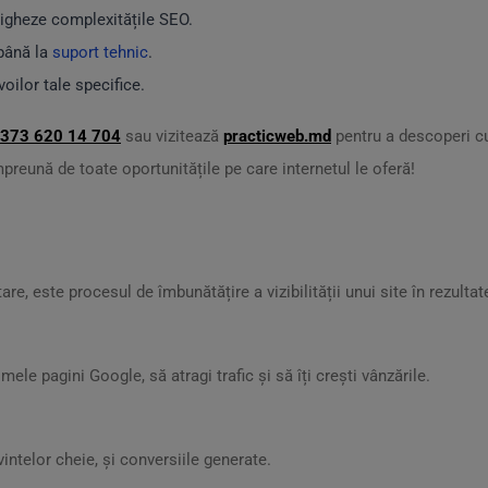
igheze complexitățile SEO.
ână la
suport tehnic
.
ilor tale specifice.
373 620 14 704
sau vizitează
practicweb.md
pentru a descoperi c
preună de toate oportunitățile pe care internetul le oferă!
, este procesul de îmbunătățire a vizibilității unui site în rezultat
ele pagini Google, să atragi trafic și să îți crești vânzările.
uvintelor cheie, și conversiile generate.