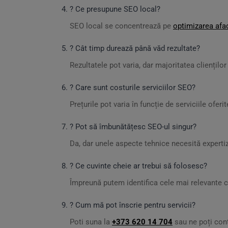
? Ce presupune SEO local?
SEO local se concentrează pe
optimizarea afac
? Cât timp durează până văd rezultate?
Rezultatele pot varia, dar majoritatea cliențilo
? Care sunt costurile serviciilor SEO?
Prețurile pot varia în funcție de serviciile ofe
? Pot să îmbunătățesc SEO-ul singur?
Da, dar unele aspecte tehnice necesită expertiz
? Ce cuvinte cheie ar trebui să folosesc?
Împreună putem identifica cele mai relevante c
? Cum mă pot înscrie pentru servicii?
Poti suna la
+373 620 14 704
sau ne poți cont