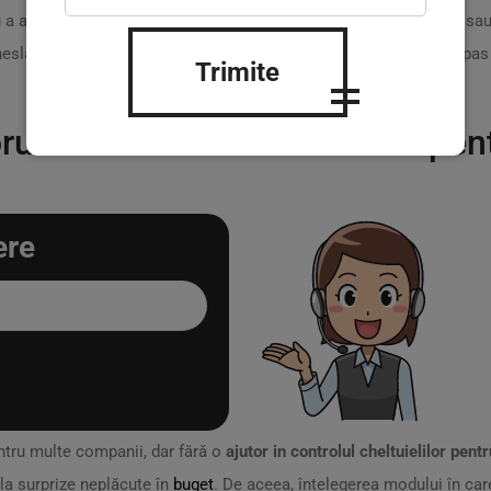
 a acționa! ? Contactează-ne acum la telefon
+373 620 14 704
sau
lav, managerul nostru de relații cu clienții, te va ghida pas cu pa
Trimite
rul in controlul cheltuielilor pe
ere
ntru multe companii, dar fără o
ajutor in controlul cheltuielilor pent
la surprize neplăcute în
buget
. De aceea, înțelegerea modului în car