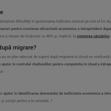
ie
întâmpinat dificultăți în gestionarea traficului crescut pe site-ul lo
masuri pentru cresterea eficacitatii economice a intreprinderii dup
e a vitezei de încărcare cu 40% și, implicit, la
creșterea vânzărilor
 după migrare?
u au un plan adecvat de suport după migrarea în cloud se confruntă c
cu
ajutor in controlul cheltuielilor pentru computatia in cloud a intre
a!
 pe
ajutor in identificarea domeniului de ineficienta economica a int
 și soluții pentru a le remedia. ?