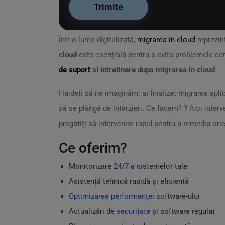
Într-o lume digitalizată,
migrarea în cloud
reprezin
cloud
este esențială pentru a evita problemele car
de suport
si intretinere dupa migrarea in cloud
.
Haideți să ne imaginăm: ai finalizat migrarea aplica
să se plângă de întârzieri. Ce facem? ?️ Aici inte
pregătiți să intervenim rapid pentru a remedia or
Ce oferim?
Monitorizare 24/
7
a sistemelor tale
Asistență tehnică rapidă și eficientă
Optimizarea performanței
software-ului
Actualizări de
securitate
și software regulat