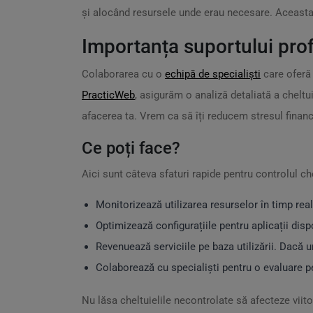
și alocând resursele unde erau necesare. Aceasta 
Importanța suportului pro
Colaborarea cu o
echipă de specialiști
care ofer
PracticWeb
, asigurăm o analiză detaliată a cheltui
afacerea ta. Vrem ca să îți reducem stresul financi
Ce poți face?
Aici sunt câteva sfaturi rapide pentru controlul che
Monitorizează utilizarea resurselor în timp real
Optimizează configurațiile pentru aplicații disp
Revenuează serviciile pe baza utilizării. Dacă un
Colaborează cu specialiști pentru o evaluare pe
Nu lăsa cheltuielile necontrolate să afecteze viit