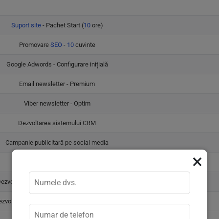
Suport site
- Pachet Start (
10
ore)
Promovare
SEO
-
10
cuvinte
Google Adwords - Configurare inițială
Email newsletter - Premium
Viber newsletter - Optim
Dezvoltarea sistemului CRM
Campanie publicitară pe social media
×
Publicitate banner Viber
ezvoltarea aplicației mobile pentru Android
zvoltarea magazinului online pe
Wordpress