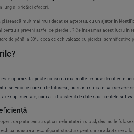
lung al oricărei afaceri.
să plătească mult mai mult decât se așteptau, cu un
ajutor in identi
al pentru a preveni astfel de pierderi. ? Ce înseamnă acest lucru în t
tare de până la 30%, ceea ce echivalează cu pierderi semnificative p
ile?
nu este optimizată, poate consuma mai multe resurse decât este nec
ntru servicii pe care nu le folosesc, cum ar fi stocare sau servere 
taxe suplimentare, cum ar fi transferul de date sau licențele softwa
eficiență
coperit că plată pentru opțiuni nelimitate în cloud, deși nu le folos
, echipa noastră a reconfigurat structura pentru a se adapta nevoilor