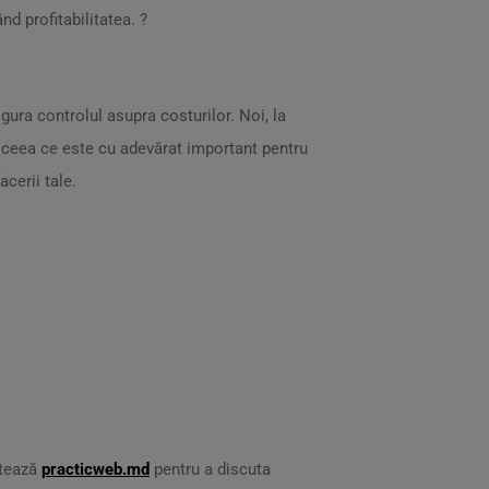
d profitabilitatea. ?
igura controlul asupra costurilor. Noi, la
 pe ceea ce este cu adevărat important pentru
cerii tale.
itează
practicweb.md
pentru a discuta