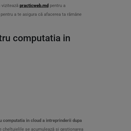
 vizitează
practicweb.md
pentru a
s pentru a te asigura că afacerea ta rămâne
ntru computatia in
ru computatia in cloud a intreprinderii dupa
e cheltuielile se acumulează și gestionarea