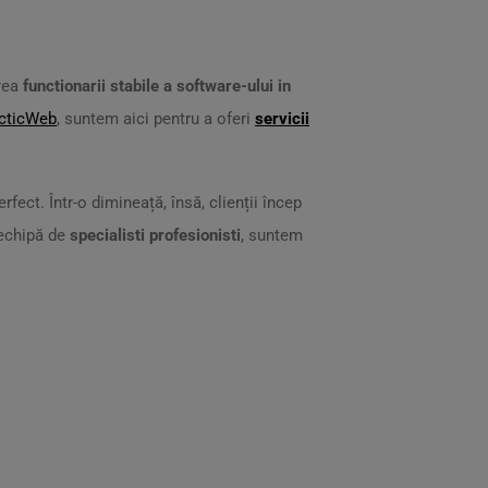
area
functionarii stabile a software-ului in
cticWeb
, suntem aici pentru a oferi
servicii
fect. Într-o dimineață, însă, clienții încep
 echipă de
specialisti profesionisti
, suntem