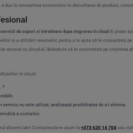
a dus la reinvestirea economiilor în dezvoltarea de produse, crescân
fesional
ă
servicii de suport si intretinere dupa migrarea in cloud
îți poate as
elilor și a utilizării resurselor, pentru a te ajuta să te concentrezi
ar asociat cu cloud-ul, lăsându-te să te concentrezi pe creșterea afa
ltuielilor în cloud:
. ?
onibile.
 serviciu nu este utilizat, analizează posibilitatea de a-l elimina.
riodică a costurilor.
orul afacerii tale! Contactează-ne acum la
+373 620 14 704
sau viz