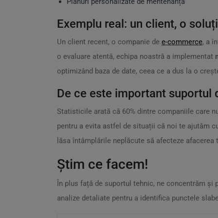
Planuri personalizate de mentenanță
Exemplu real: un client, o soluț
Un client recent, o companie de
e-commerce
, a 
o evaluare atentă, echipa noastră a implementat
optimizând baza de date, ceea ce a dus la o creșter
De ce este important suportul
Statisticile arată că 60% dintre companiile care n
pentru a evita astfel de situații că noi te ajutăm 
lăsa întâmplările neplăcute să afecteze afacerea t
Știm ce facem!
În plus față de suportul tehnic, ne concentrăm și
analize detaliate pentru a identifica punctele slabe