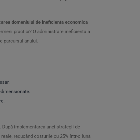
ficarea domeniului de ineficienta economica
ermeni practici? O administrare ineficientă a
e parcursul anului.
esar.
nedimensionate.
re.
ea. După implementarea unei strategii de
 reale, reducând costurile cu 25% într-o lună