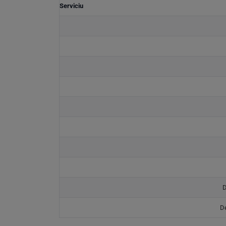
Serviciu
D
De