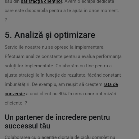
sau din
satisfacția clienților
. Avem o echipă dedicată
care este disponibilă pentru a te ajuta în orice moment.
?
5. Analiză și optimizare
Serviciile noastre nu se opresc la implementare.
Efectuăm analize constante pentru a evalua performanța
soluțiilor implementate. Colaborăm cu tine pentru a
ajusta strategiile în funcție de rezultate, făcând constant
îmbunătățiri. De exemplu, am reușit să creștem
rata de
conversie
a unui client cu 40% în urma unor optimizări
eficiente. ?
Un partener de încredere pentru
successul tău
Colaborarea cu o agentie digitala de ciclu complet nu