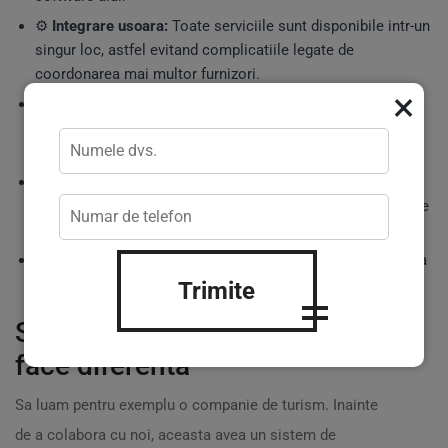
⚙️
Integrare usoara:
Toate serviciile sunt disponibile intr-un
singur loc, astfel evitand complicatiile legate de
coordonarea mai multor furnizori.
×
?
Strategii personalizate:
Fiecare proiect este extensibil in
functie de
nevoile afacerii
tale, din momentul conceptiei si
pana la suportul post-implementare.
?
Suport tehnic
continuu:
Nu te vei simti niciodata
abandonat. Avem o echipa dedicata care se ocupe de orice
problema tehnica.
?
Optimizare a costurilor:
Investitia ta este bine gestionata
si ai acces la cele mai bune solutii disponibile.
Trimite
Scenarii in care agentia ta poate
face diferenta
Sa luam pentru exemplu o companie de turism. Inainte
de a colabora cu noi, aceasta avea un sistem de