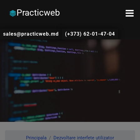
Practicweb
sales@practicweb.md
(+373) 62-01-47-04
Principala
Dezvoltare interfete utilizator