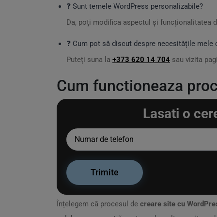
❓ Sunt temele WordPress personalizabile?
Da, poți modifica aspectul și funcționalitatea 
❓ Cum pot să discut despre necesitățile mele c
Puteți suna la
+373 620 14 704
sau vizita pag
Cum functioneaza proce
Lasati o cer
Înțelegem că procesul de
creare site cu WordPre