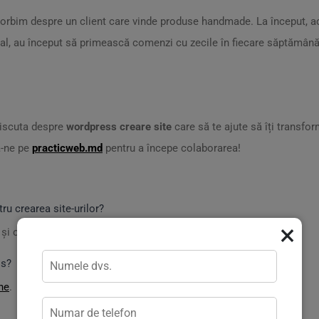
ă vorbim despre un client care vinde produse handmade. La început, 
nal, au început să primească comenzi cu zecile în fiecare săptămână!
discuta despre
wordpress creare site
care să te ajute să îți transfor
ă-ne pe
practicweb.md
pentru a începe colaborarea!
ru crearea site-urilor?
×
 și optimizat pentru
SEO
.
ss?
ne
.