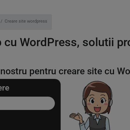
Creare site wordpress
b cu WordPress, solutii p
l nostru pentru creare site cu W
ere