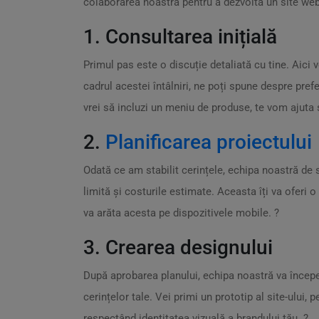
colaborarea noastră pentru a dezvolta un site web c
1. Consultarea inițială
Primul pas este o discuție detaliată cu tine. Aici 
cadrul acestei întâlniri, ne poți spune despre prefe
vrei să incluzi un meniu de produse, te vom ajuta să
2.
Planificarea proiectului
Odată ce am stabilit cerințele, echipa noastră de s
limită și costurile estimate. Aceasta îți va oferi 
va arăta acesta pe dispozitivele mobile. ?
3. Crearea designului
După aprobarea planului, echipa noastră va înce
cerințelor tale. Vei primi un prototip al site-ului, 
respectând identitatea vizuală a brandului tău. ?