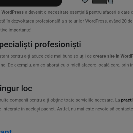
cu WordPress
a devenit o necesitate esențială pentru afacerile care 
zată în dezvoltarea profesională a site-urilor WordPress, având 20 d
tive importante!
pecialiști profesioniști
tant pentru a-ți aduce cele mai bune soluții de
creare site în Word
sine. De exemplu, am colaborat cu o mică afacere locală care, prin int
singur loc
ulte companii pentru a-ți obține toate serviciile necesare. La
pract
te integrate în același pachet. Astfel, nu mai este nevoie să contacte
tant