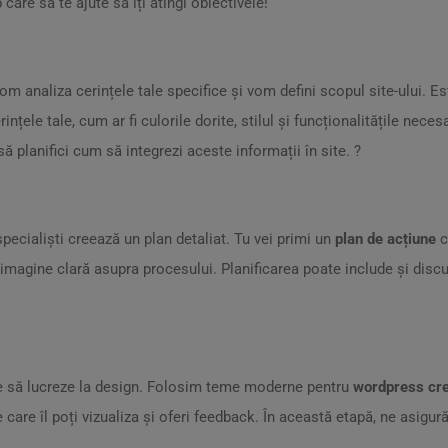
are să te ajute să îți atingi obiectivele!
vom analiza cerințele tale specifice și vom defini scopul site-ului. 
rințele tale, cum ar fi culorile dorite, stilul și funcționalitățile nec
 planifici cum să integrezi aceste informații în site. ?️
pecialiști creează un plan detaliat. Tu vei primi un
plan de acțiune
c
o imagine clară asupra procesului. Planificarea poate include și disc
pe să lucreze la design. Folosim teme moderne pentru
wordpress cre
pe care îl poți vizualiza și oferi feedback. În această etapă, ne asigură