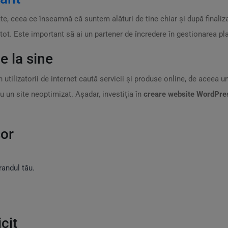
ate, ceea ce înseamnă că suntem alături de tine chiar și după finaliz
ot. Este important să ai un partener de încredere în gestionarea pla
e la sine
 utilizatorii de internet caută servicii și produse online, de aceea 
u un site neoptimizat. Așadar, investiția în
creare website WordPre
șor
randul tău.
.
cit