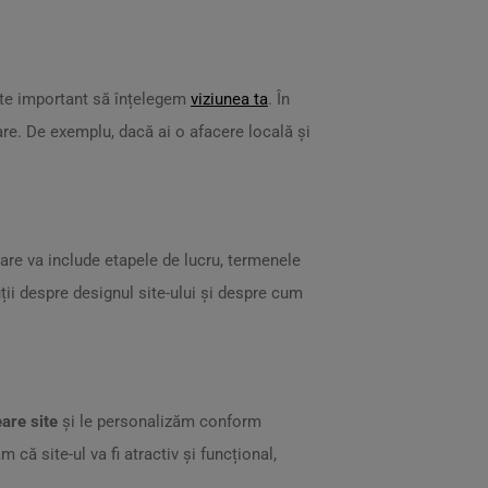
Este important să înțelegem
viziunea ta
. În
esare. De exemplu, dacă ai o afacere locală și
are va include etapele de lucru, termenele
uții despre designul site-ului și despre cum
are site
și le personalizăm conform
m că site-ul va fi atractiv și funcțional,