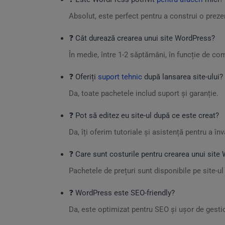
Absolut, este perfect pentru a construi o preze
❓ Cât durează crearea unui site WordPress?
În medie, între 1-2 săptămâni, în funcție de co
❓ Oferiți
suport tehnic
după lansarea site-ului?
Da, toate pachetele includ suport și garanție.
❓ Pot să editez eu site-ul după ce este creat?
Da, îți oferim tutoriale și asistență pentru a în
❓ Care sunt costurile pentru crearea unui site
Pachetele de prețuri sunt disponibile pe site-u
❓ WordPress este SEO-friendly?
Da, este optimizat pentru SEO și ușor de gesti