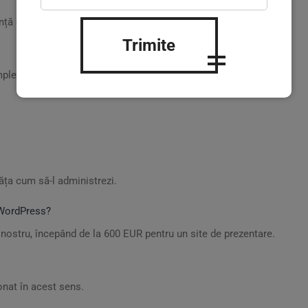
nță online fără costuri mari.
Trimite
mplexitate.
văța cum să-l administrezi.
 WordPress?
l nostru, începând de la 600 EUR pentru un site de prezentare.
onat în acest sens.