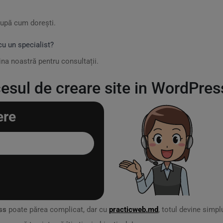
după cum dorești.
u un specialist?
ina noastră pentru consultații.
sul de creare site in WordPress
ere
ss
poate părea complicat, dar cu
practicweb.md
, totul devine simpl