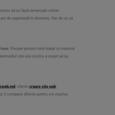
doresc să se facă remarcate online.
e ani de experiență în domeniu. Dar de ce să
Press
. Fiecare proiect este tratat cu maximă
ermediul site-ului nostru, a reușit să își
icweb.md
, oferim
creare site web
zi 3 companii diferite pentru a-ți rezolva