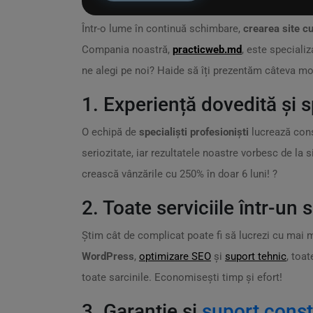
Într-o lume în continuă schimbare,
crearea site 
Compania noastră,
practicweb.md
, este speciali
ne alegi pe noi? Haide să îți prezentăm câteva mo
1. Experiență dovedită și s
O echipă de
specialiști profesioniști
lucrează cons
seriozitate, iar rezultatele noastre vorbesc de la 
crească vânzările cu 250% în doar 6 luni! ?
2. Toate serviciile într-un 
Știm cât de complicat poate fi să lucrezi cu mai m
WordPress
,
optimizare SEO
și
suport tehnic
, toa
toate sarcinile. Economisești timp și efort!
3. Garanție și
suport cons