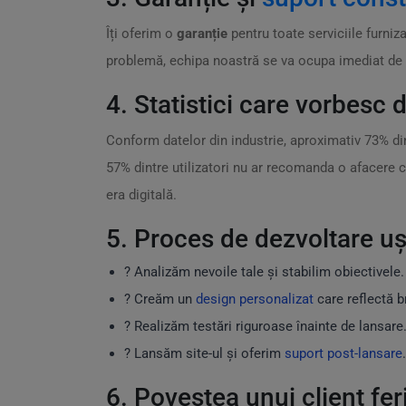
Îți oferim o
garanție
pentru toate serviciile furniz
problemă, echipa noastră se va ocupa imediat de t
4. Statistici care vorbesc d
Conform datelor din industrie, aproximativ 73% din
57% dintre utilizatori nu ar recomanda o afacere c
era digitală.
5. Proces de dezvoltare u
? Analizăm nevoile tale și stabilim obiectivele.
? Creăm un
design personalizat
care reflectă b
? Realizăm testări riguroase înainte de lansare
? Lansăm site-ul și oferim
suport post-lansare
.
6. Povestea unui client feri