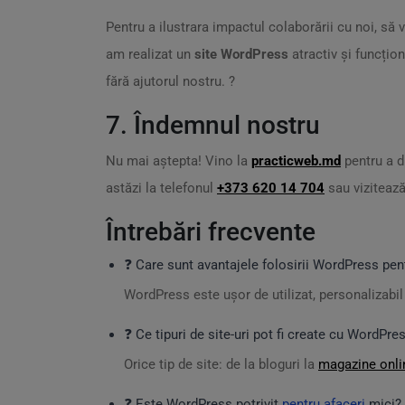
Pentru a ilustrara impactul colaborării cu noi, s
am realizat un
site WordPress
atractiv și funcțio
fără ajutorul nostru. ?
7. Îndemnul nostru
Nu mai aștepta! Vino la
practicweb.md
pentru a 
astăzi la telefonul
+373 620 14 704
sau viziteaz
Întrebări frecvente
❓ Care sunt avantajele folosirii WordPress pent
WordPress este ușor de utilizat, personalizabil
❓ Ce tipuri de site-uri pot fi create cu WordPre
Orice tip de site: de la bloguri la
magazine onli
❓ Este WordPress potrivit
pentru afaceri
mici?