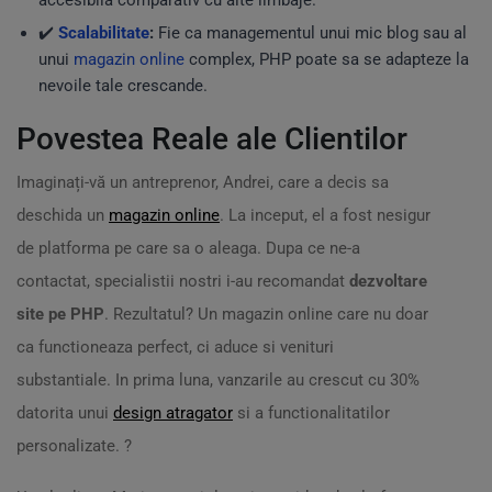
accesibila comparativ cu alte limbaje.
✔️
Scalabilitate
:
Fie ca managementul unui mic blog sau al
unui
magazin online
complex, PHP poate sa se adapteze la
nevoile tale crescande.
Povestea Reale ale Clientilor
Imaginați-vă un antreprenor, Andrei, care a decis sa
deschida un
magazin online
. La inceput, el a fost nesigur
de platforma pe care sa o aleaga. Dupa ce ne-a
contactat, specialistii nostri i-au recomandat
dezvoltare
site pe PHP
. Rezultatul? Un magazin online care nu doar
ca functioneaza perfect, ci aduce si venituri
substantiale. In prima luna, vanzarile au crescut cu 30%
datorita unui
design atragator
si a functionalitatilor
personalizate. ?