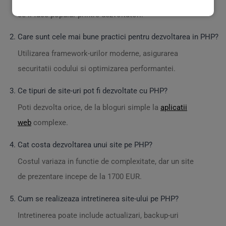
ce il face popular printre dezvoltatori.
Care sunt cele mai bune practici pentru dezvoltarea in PHP?
Utilizarea framework-urilor moderne, asigurarea
securitatii codului si optimizarea performantei.
Ce tipuri de site-uri pot fi dezvoltate cu PHP?
Poti dezvolta orice, de la bloguri simple la
aplicatii
web
complexe.
Cat costa dezvoltarea unui site pe PHP?
Costul variaza in functie de complexitate, dar un site
de prezentare incepe de la 1700 EUR.
Cum se realizeaza intretinerea site-ului pe PHP?
Intretinerea poate include actualizari, backup-uri