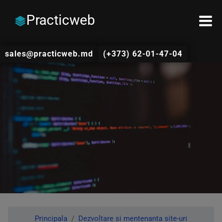
Practicweb
sales@practicweb.md
(+373) 62-01-47-04
Principala
Dezvoltare si mentenanta site-uri