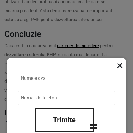
utilizatori au declarat ca abandonau un site care se
incarca prea lent. Asta demonstreaza cat de important
este sa alegi PHP pentru dezvoltarea site-ului tau.
Concluzie
Daca esti in cautarea unui
partener de incredere
pentru
dezvoltarea site-ului PHP
, nu cauta mai departe! La
×
Prakticweb.md, oferim toate serviciile necesare intr-un
singur loc. Suntem aici sa te ajutam sa obtii rezultatele
dorite. Contacteaza-ne astazi la
+373 620 14 704
sau
viziteaza-ne pe
practicweb.md
pentru a incepe
colaborarea!
Intrebari Frecvente
Trimite
De ce este PHP un limbaj popular?
PHP este usor de invatat, flexibil si open-source, ceea