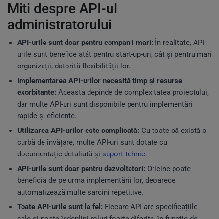
Miti despre API-ul
administratorului
API-urile sunt doar pentru companii mari:
În realitate, API-
urile sunt benefice atât pentru start-up-uri, cât și pentru mari
organizații, datorită flexibilității lor.
Implementarea API-urilor necesită timp și resurse
exorbitante:
Aceasta depinde de complexitatea proiectului,
dar multe API-uri sunt disponibile pentru implementări
rapide și eficiente.
Utilizarea API-urilor este complicată:
Cu toate că există o
curbă de învățare, multe API-uri sunt dotate cu
documentație detaliată și
suport tehnic
.
API-urile sunt doar pentru dezvoltatori:
Oricine poate
beneficia de pe urma implementării lor, deoarece
automatizează multe sarcini repetitive.
Toate API-urile sunt la fel:
Fiecare API are specificațiile
sale și poate îndeplini roluri foarte diferite, în funcție de