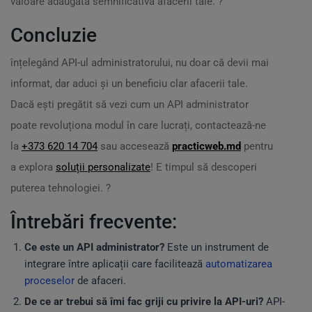
valoare adăugată semnificativă afacerii tale. ?️
Concluzie
înțelegând API-ul administratorului, nu doar că devii mai
informat, dar aduci și un beneficiu clar afacerii tale.
Dacă ești pregătit să vezi cum un API administrator
poate revoluționa modul în care lucrați, contactează-ne
la
+373 620 14 704
sau accesează
practicweb.md
pentru
a explora
soluții personalizate
! E timpul să descoperi
puterea tehnologiei. ?
Întrebări frecvente:
Ce este un API administrator?
Este un instrument de
integrare între aplicații care facilitează
automatizarea
proceselor
de afaceri.
De ce ar trebui să îmi fac griji cu privire la API-uri?
API-