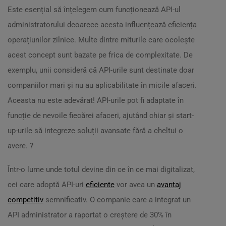
Este esențial să înțelegem cum funcționează API-ul
administratorului deoarece acesta influențează eficiența
operațiunilor zilnice. Multe dintre miturile care ocolește
acest concept sunt bazate pe frica de complexitate. De
exemplu, unii consideră că API-urile sunt destinate doar
companiilor mari și nu au aplicabilitate în micile afaceri.
Aceasta nu este adevărat! API-urile pot fi adaptate în
funcție de nevoile fiecărei afaceri, ajutând chiar și start-
up-urile să integreze soluții avansate fără a cheltui o
avere. ?
Într-o lume unde totul devine din ce în ce mai digitalizat,
cei care adoptă API-uri
eficiente
vor avea un
avantaj
competitiv
semnificativ. O companie care a integrat un
API administrator a raportat o creștere de 30% în