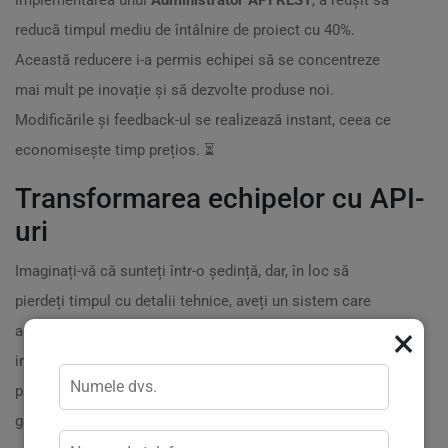
implementarea unui
Administrator API REST
, a reușit să
reducă timpul mediu de întâlnire de proiect cu 40%.
Această reducere i-a permis echipei să se concentreze
mai mult pe inovație și să dezvolte produse noi.
Modificările și feedback-ul se realizează instant, ceea ce
economisește timp prețios. ⏳
Transformarea echipelor cu API-
uri
Imaginați-vă că sunteți într-o ședință, dar, în loc să
pierdeți timpul cu detalii tehnice, aveți un sistem care
×
actualizează automat toate informațiile pe baza
interacțiunilor echipei. Acest lucru permite discuții mai
productive și luarea deciziilor în timp real. Cheia este să
găsim un partener care să te ajute să implementezi