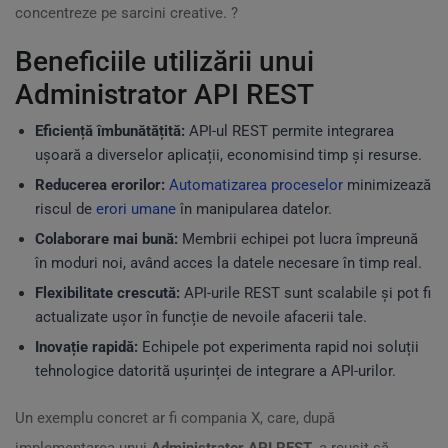
concentreze pe sarcini creative. ?
Beneficiile utilizării unui
Administrator API REST
Eficiență îmbunătățită:
API-ul REST permite integrarea
ușoară a diverselor aplicații, economisind timp și resurse.
Reducerea erorilor:
Automatizarea proceselor
minimizează
riscul de
erori umane
în manipularea datelor.
Colaborare mai bună:
Membrii echipei pot lucra împreună
în moduri noi, având acces la datele necesare în timp real.
Flexibilitate crescută:
API-urile REST sunt scalabile și pot fi
actualizate ușor în funcție de nevoile afacerii tale.
Inovație rapidă:
Echipele pot experimenta rapid noi soluții
tehnologice datorită ușurinței de integrare a API-urilor.
Un exemplu concret ar fi compania X, care, după