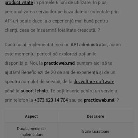
productivitate
în primele 6 luni de utilizare. În plus,
personalizarea serviciilor pe baza datelor colectate prin
API-uri poate duce la o experiență mai bună pentru
clienți, ceea ce înseamnă loialitate crescută. ?
Dacă nu ai implementat încă un
API administrator
, acum
este momentul perfect să explorezi opțiunile
disponibile. Noi, la
practicweb.md
, suntem aici să te
ajutăm! Beneficiezi de 20 de ani de experiență și de un
spectru complet de servicii, de la
dezvoltare software
până la
suport tehnic
. Te poți înscrie pentru un serviciu
prin telefon la
+373 620 14 704
sau pe
practicweb.md
! ?
Aspect
Descriere
Durata medie de
5 zile lucrătoare
implementare