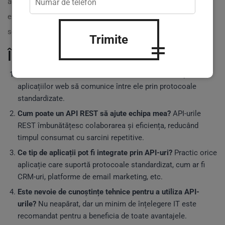
aceste soluții. La
practicweb.md
, avem 20 de ani de
experiență în dezvoltarea de
soluții personalizate
care
se pliază perfect pe nevoile echipei tale! ?
Trimite
Întrebări frecvente:
Ce este API REST?
API REST este o metodă de a permite
aplicațiilor web să comunice între ele prin protocoale
standardizate.
Cum poate un API REST să ajute echipa mea?
API-urile
REST îmbunătățesc colaborarea și eficiența, reducând
timpul consumat cu sarcini repetitive.
Ce tip de aplicații pot fi integrate prin API-uri?
Practic orice
aplicație care suportă protocoale standardizat, cum ar fi
CRM-uri, platforme de email marketing, etc.
Este nevoie de cunoștințe tehnice pentru a utiliza API-
urile?
Nu neapărat, dar un minim de înțelegere IT este
recomandat pentru a beneficia de toate avantajele.