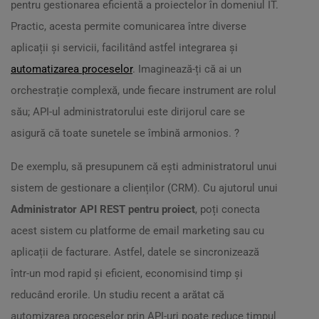
pentru gestionarea eficientă a proiectelor în domeniul IT.
Practic, acesta permite comunicarea între diverse
aplicații și servicii, facilitând astfel integrarea și
automatizarea proceselor
. Imaginează-ți că ai un
orchestrație complexă, unde fiecare instrument are rolul
său; API-ul administratorului este dirijorul care se
asigură că toate sunetele se îmbină armonios. ?
De exemplu, să presupunem că ești administratorul unui
sistem de gestionare a clienților (CRM). Cu ajutorul unui
Administrator API REST pentru proiect
, poți conecta
acest sistem cu platforme de email marketing sau cu
aplicații de facturare. Astfel, datele se sincronizează
într-un mod rapid și eficient, economisind timp și
reducând erorile. Un studiu recent a arătat că
automizarea proceselor prin API-uri poate reduce timpul