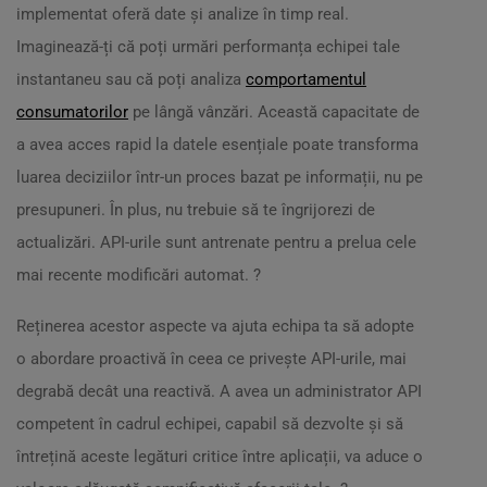
implementat oferă date și analize în timp real.
Imaginează-ți că poți urmări performanța echipei tale
instantaneu sau că poți analiza
comportamentul
consumatorilor
pe lângă vânzări. Această capacitate de
a avea acces rapid la datele esențiale poate transforma
luarea deciziilor într-un proces bazat pe informații, nu pe
presupuneri. În plus, nu trebuie să te îngrijorezi de
actualizări. API-urile sunt antrenate pentru a prelua cele
mai recente modificări automat. ?
Reținerea acestor aspecte va ajuta echipa ta să adopte
o abordare proactivă în ceea ce privește API-urile, mai
degrabă decât una reactivă. A avea un administrator API
competent în cadrul echipei, capabil să dezvolte și să
întrețină aceste legături critice între aplicații, va aduce o