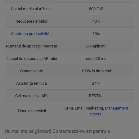
Costul mediu al API-ului
500 EUR
Reducerea erorilor
40%
Creșterea productivității
30%
Numărul de aplicații integrate
3-5 aplicații
Timpul de răspuns al API-ului
sub 200 ms
Conectivitate
100% în timp real
Asistență tehnică
24/7
Cel mai utilizat API
RESTful
CRM, Email Marketing,
Management
Tipuri de servicii
Stocuri
Nu mai sta pe gânduri! Contactează-ne azi pentru a