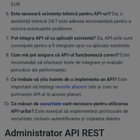
EUR.
Este necesară asistența tehnică pentru API-uri?
Da, o
asistență tehnică 24/7 este adesea recomandată pentru a
rezolva eventualele probleme.
Pot integra API-ul cu aplicații existente?
Da, API-urile sunt
concepute pentru a fi integrate ușor cu aplicații existente.
Cum mă pot asigura că API-ul funcționează corect?
Este
recomandat să efectuezi teste de integrare și evaluări
periodice ale performanței.
Ce trebuie să știu înainte de a implementa un API?
Este
important să înțelegi
nevoile afacerii
tale și cum se
potrivește API-ul în aceste planuri.
Ce măsuri de
securitate
sunt necesare pentru utilizarea
API-urilor?
Este esențial să implementezi protocoale de
securitate, inclusiv autentificarea și criptarea datelor.
Administrator API REST