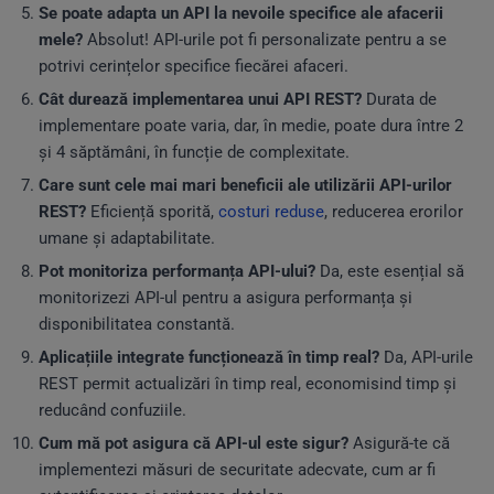
Se poate adapta un API la nevoile specifice ale afacerii
mele?
Absolut! API-urile pot fi personalizate pentru a se
potrivi cerințelor specifice fiecărei afaceri.
Cât durează implementarea unui API REST?
Durata de
implementare poate varia, dar, în medie, poate dura între 2
și 4 săptămâni, în funcție de complexitate.
Care sunt cele mai mari beneficii ale utilizării API-urilor
REST?
Eficiență sporită,
costuri reduse
, reducerea erorilor
umane și adaptabilitate.
Pot monitoriza performanța API-ului?
Da, este esențial să
monitorizezi API-ul pentru a asigura performanța și
disponibilitatea constantă.
Aplicațiile integrate funcționează în timp real?
Da, API-urile
REST permit actualizări în timp real, economisind timp și
reducând confuziile.
Cum mă pot asigura că API-ul este sigur?
Asigură-te că
implementezi măsuri de securitate adecvate, cum ar fi