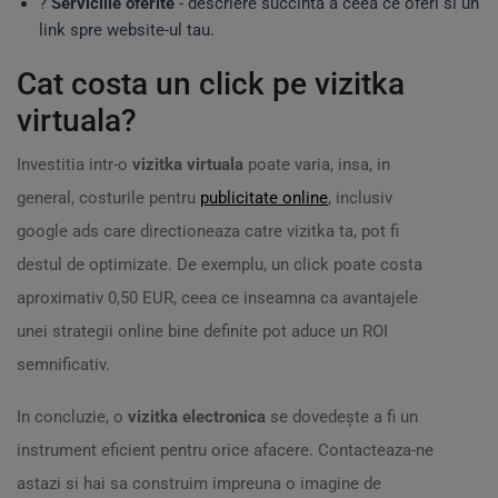
?
Serviciile oferite
- descriere succinta a ceea ce oferi si un
link spre website-ul tau.
Cat costa un click pe vizitka
virtuala?
Investitia intr-o
vizitka virtuala
poate varia, insa, in
general, costurile pentru
publicitate online
, inclusiv
google ads care directioneaza catre vizitka ta, pot fi
destul de optimizate. De exemplu, un click poate costa
aproximativ 0,50 EUR, ceea ce inseamna ca avantajele
unei strategii online bine definite pot aduce un ROI
semnificativ.
In concluzie, o
vizitka electronica
se dovedește a fi un
instrument eficient pentru orice afacere. Contacteaza-ne
astazi si hai sa construim impreuna o imagine de