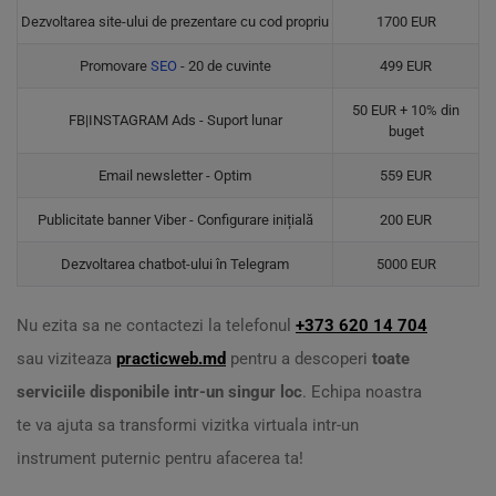
Dezvoltarea site-ului de prezentare cu cod propriu
1700 EUR
Promovare
SEO
- 20 de cuvinte
499 EUR
50 EUR + 10% din
FB|INSTAGRAM Ads - Suport lunar
buget
Email newsletter - Optim
559 EUR
Publicitate banner Viber - Configurare inițială
200 EUR
Dezvoltarea chatbot-ului în Telegram
5000 EUR
Nu ezita sa ne contactezi la telefonul
+373 620 14 704
sau viziteaza
practicweb.md
pentru a descoperi
toate
serviciile disponibile intr-un singur loc
. Echipa noastra
te va ajuta sa transformi vizitka virtuala intr-un
instrument puternic pentru afacerea ta!