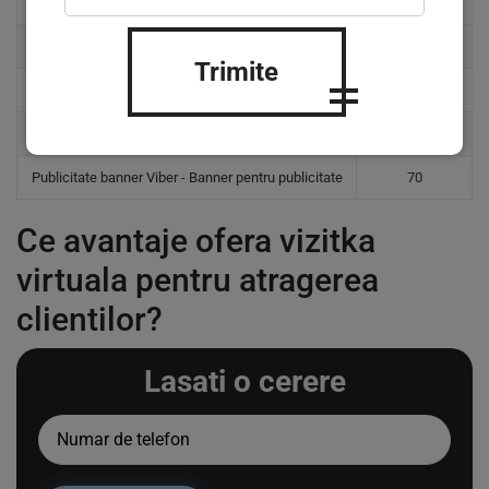
Dezvoltarea Landing Page cu cod propriu
1200
Redesignul site-ului
1200
Trimite
Email newsletter - Standard
359
Viber newsletter - Standard
359
Publicitate banner Viber - Banner pentru publicitate
70
Ce avantaje ofera vizitka
virtuala pentru atragerea
clientilor?
Lasati o cerere