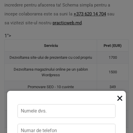
incredere pentru afacerea ta! Schema simpla pentru a
incepe colaborarea este sa suni la
+373 620 14 704
sau
sa vizitezi site-ul nostru
practicweb.md
.
1">
Serviciu
Pret (EUR)
Dezvoltarea site-ului de prezentare cu cod propriu
1700
Dezvoltarea magazinului online pe un șablon
1500
Wordpress
Promovare SEO - 10 cuvinte
349
×
50 + 10% din
FB|INSTAGRAM Ads - Suport lunar
buget
50 + 10% din
Publicitate Youtube - Suport lunar
buget