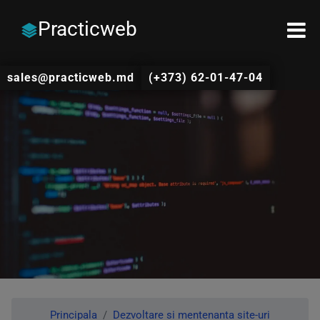
Practicweb
sales@practicweb.md
(+373) 62-01-47-04
Principala
Dezvoltare si mentenanta site-uri