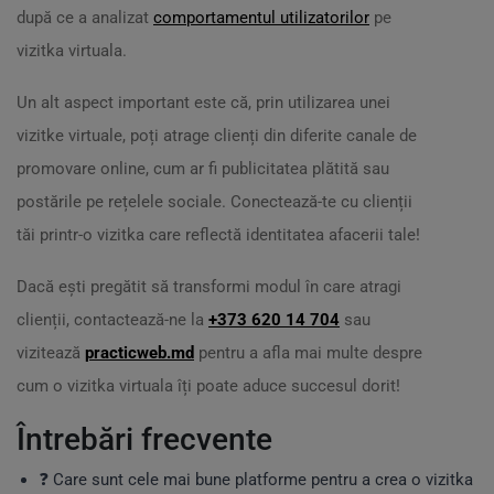
după ce a analizat
comportamentul utilizatorilor
pe
vizitka virtuala.
Un alt aspect important este că, prin utilizarea unei
vizitke virtuale, poți atrage clienți din diferite canale de
promovare online, cum ar fi publicitatea plătită sau
postările pe rețelele sociale. Conectează-te cu clienții
tăi printr-o vizitka care reflectă identitatea afacerii tale!
Dacă ești pregătit să transformi modul în care atragi
clienții, contactează-ne la
+373 620 14 704
sau
vizitează
practicweb.md
pentru a afla mai multe despre
cum o vizitka virtuala îți poate aduce succesul dorit!
Întrebări frecvente
❓ Care sunt cele mai bune platforme pentru a crea o vizitka