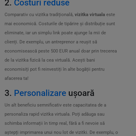
2.
Costuri reduse
Comparativ cu vizitka tradițională,
vizitka virtuala
este
mai economică. Costurile de tipărire și distribuție sunt
eliminate, iar un simplu link poate ajunge la mii de
clienți. De exemplu, un antreprenor a reușit să
economisească peste 500 EUR anual doar prin trecerea
de la vizitka fizică la cea virtuală. Acești bani
economisiți pot fi reinvestiți în alte bogății pentru
afacerea ta!
3.
Personalizare
ușoară
Un alt beneficiu semnificativ este capacitatea de a
personaliza rapid vizitka virtuala. Poți adăuga sau
schimba informații în timp real, fără a fi nevoie să
aștepți imprimarea unui nou lot de vizitki. De exemplu, o