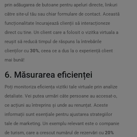
prin adăugarea de butoane pentru apeluri directe, linkuri
către site-ul tău sau chiar formulare de contact. Această
funcționalitate încurajează clienții să interacționeze
direct cu tine. Un client care a folosit o vizitka virtuala a
reușit să reducă timpul de răspuns la întrebările
clienților cu
30%
, ceea ce a dus la o experiență client
mai bună!
6. Măsurarea eficienței
Poți monitoriza eficiența vizitki tale virtuale prin analize
detaliate. Vei putea urmări câte persoane au accesat-o,
ce acțiuni au întreprins și unde au renunțat. Aceste
informații sunt esențiale pentru ajustarea strategiilor
tale de marketing. Un exemplu relevant este o companie
de turism, care a crescut numărul de rezervări cu
20%